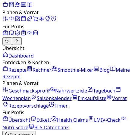
Planen & Vorrat
Für Profis
Übersicht
Dashboard
Entdecken & Kochen
Rezepte
Rechner
Smoothie-Mixer
Blog
Meine
Rezepte
Planen & Vorrat
Geschmacksprofil
Nährwertziele
Tagebuch
Wochenplan
Saisonkalender
Einkaufsliste
Vorrat
Rezeptvorschläge
Timer
Für Profis
Übersicht
Etikett
Health Claims
LMIV-Check
Nutri-Score
BLS-Datenbank