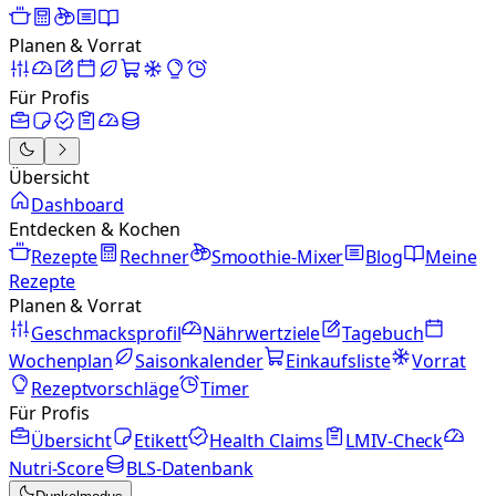
Planen & Vorrat
Für Profis
Übersicht
Dashboard
Entdecken & Kochen
Rezepte
Rechner
Smoothie-Mixer
Blog
Meine
Rezepte
Planen & Vorrat
Geschmacksprofil
Nährwertziele
Tagebuch
Wochenplan
Saisonkalender
Einkaufsliste
Vorrat
Rezeptvorschläge
Timer
Für Profis
Übersicht
Etikett
Health Claims
LMIV-Check
Nutri-Score
BLS-Datenbank