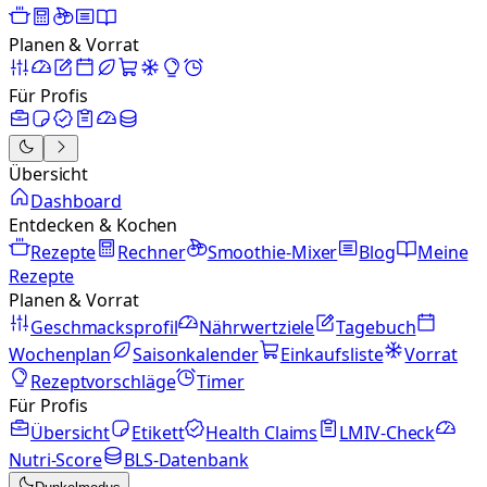
Planen & Vorrat
Für Profis
Übersicht
Dashboard
Entdecken & Kochen
Rezepte
Rechner
Smoothie-Mixer
Blog
Meine
Rezepte
Planen & Vorrat
Geschmacksprofil
Nährwertziele
Tagebuch
Wochenplan
Saisonkalender
Einkaufsliste
Vorrat
Rezeptvorschläge
Timer
Für Profis
Übersicht
Etikett
Health Claims
LMIV-Check
Nutri-Score
BLS-Datenbank