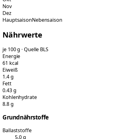
Nov
Dez
Hauptsaison
Nebensaison
Nährwerte
je 100 g · Quelle BLS
Energie
61 kcal
Eiweiß
1.4 g
Fett
0.43 g
Kohlenhydrate
8.8 g
Grundnährstoffe
Ballaststoffe
5.0 g