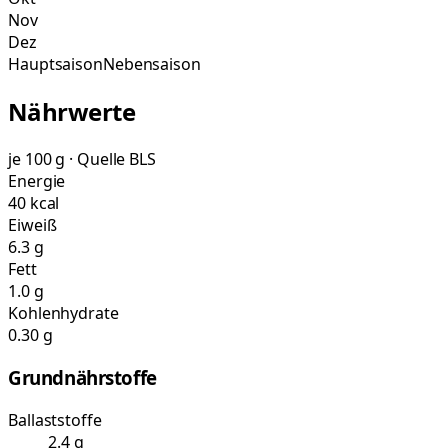
Nov
Dez
Hauptsaison
Nebensaison
Nährwerte
je 100 g · Quelle BLS
Energie
40 kcal
Eiweiß
6.3 g
Fett
1.0 g
Kohlenhydrate
0.30 g
Grundnährstoffe
Ballaststoffe
2.4 g