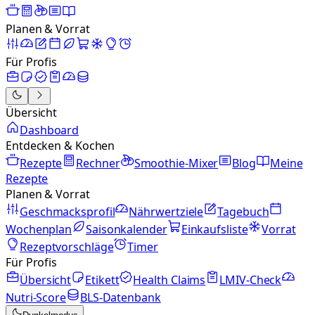
Planen & Vorrat
Für Profis
Übersicht
Dashboard
Entdecken & Kochen
Rezepte
Rechner
Smoothie-Mixer
Blog
Meine
Rezepte
Planen & Vorrat
Geschmacksprofil
Nährwertziele
Tagebuch
Wochenplan
Saisonkalender
Einkaufsliste
Vorrat
Rezeptvorschläge
Timer
Für Profis
Übersicht
Etikett
Health Claims
LMIV-Check
Nutri-Score
BLS-Datenbank