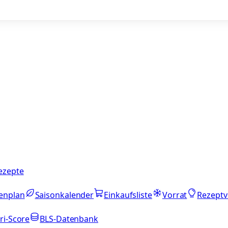
ezepte
enplan
Saisonkalender
Einkaufsliste
Vorrat
Rezeptv
ri-Score
BLS-Datenbank