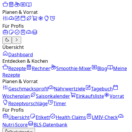
Planen & Vorrat
Für Profis
Übersicht
Dashboard
Entdecken & Kochen
Rezepte
Rechner
Smoothie-Mixer
Blog
Meine
Rezepte
Planen & Vorrat
Geschmacksprofil
Nährwertziele
Tagebuch
Wochenplan
Saisonkalender
Einkaufsliste
Vorrat
Rezeptvorschläge
Timer
Für Profis
Übersicht
Etikett
Health Claims
LMIV-Check
Nutri-Score
BLS-Datenbank