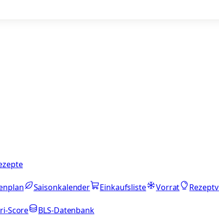
ezepte
enplan
Saisonkalender
Einkaufsliste
Vorrat
Rezeptv
ri-Score
BLS-Datenbank