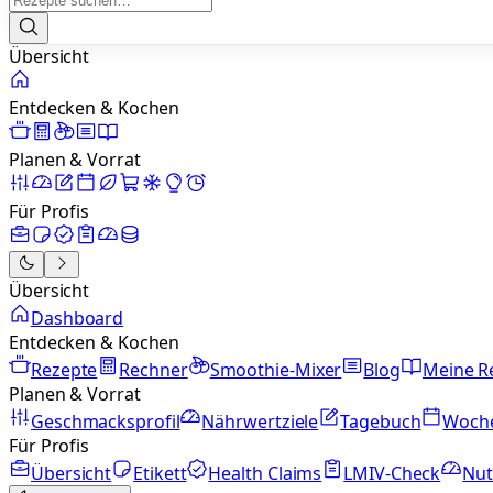
Übersicht
Entdecken & Kochen
Planen & Vorrat
Für Profis
Übersicht
Dashboard
Entdecken & Kochen
Rezepte
Rechner
Smoothie-Mixer
Blog
Meine R
Planen & Vorrat
Geschmacksprofil
Nährwertziele
Tagebuch
Woch
Für Profis
Übersicht
Etikett
Health Claims
LMIV-Check
Nut