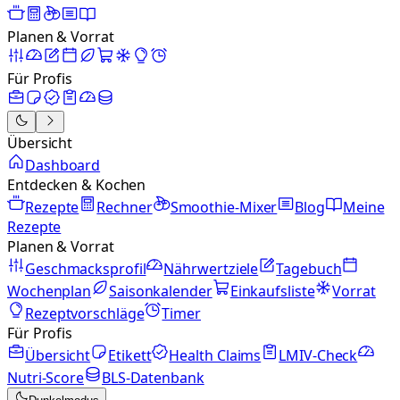
Planen & Vorrat
Für Profis
Übersicht
Dashboard
Entdecken & Kochen
Rezepte
Rechner
Smoothie-Mixer
Blog
Meine
Rezepte
Planen & Vorrat
Geschmacksprofil
Nährwertziele
Tagebuch
Wochenplan
Saisonkalender
Einkaufsliste
Vorrat
Rezeptvorschläge
Timer
Für Profis
Übersicht
Etikett
Health Claims
LMIV-Check
Nutri-Score
BLS-Datenbank