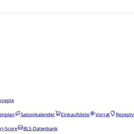
ezepte
enplan
Saisonkalender
Einkaufsliste
Vorrat
Rezeptv
ri-Score
BLS-Datenbank