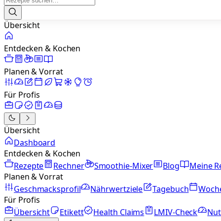
Übersicht
Entdecken & Kochen
Planen & Vorrat
Für Profis
Übersicht
Dashboard
Entdecken & Kochen
Rezepte
Rechner
Smoothie-Mixer
Blog
Meine R
Planen & Vorrat
Geschmacksprofil
Nährwertziele
Tagebuch
Woch
Für Profis
Übersicht
Etikett
Health Claims
LMIV-Check
Nut