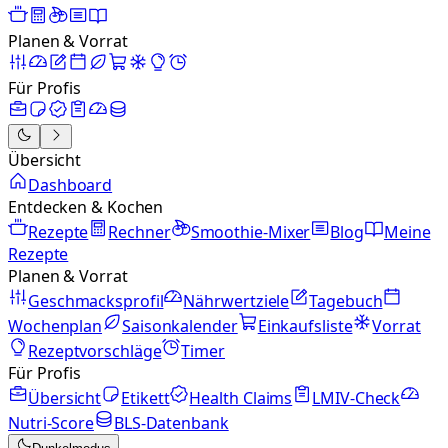
Planen & Vorrat
Für Profis
Übersicht
Dashboard
Entdecken & Kochen
Rezepte
Rechner
Smoothie-Mixer
Blog
Meine
Rezepte
Planen & Vorrat
Geschmacksprofil
Nährwertziele
Tagebuch
Wochenplan
Saisonkalender
Einkaufsliste
Vorrat
Rezeptvorschläge
Timer
Für Profis
Übersicht
Etikett
Health Claims
LMIV-Check
Nutri-Score
BLS-Datenbank