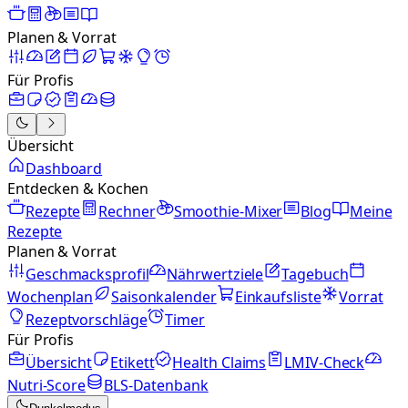
Planen & Vorrat
Für Profis
Übersicht
Dashboard
Entdecken & Kochen
Rezepte
Rechner
Smoothie-Mixer
Blog
Meine
Rezepte
Planen & Vorrat
Geschmacksprofil
Nährwertziele
Tagebuch
Wochenplan
Saisonkalender
Einkaufsliste
Vorrat
Rezeptvorschläge
Timer
Für Profis
Übersicht
Etikett
Health Claims
LMIV-Check
Nutri-Score
BLS-Datenbank