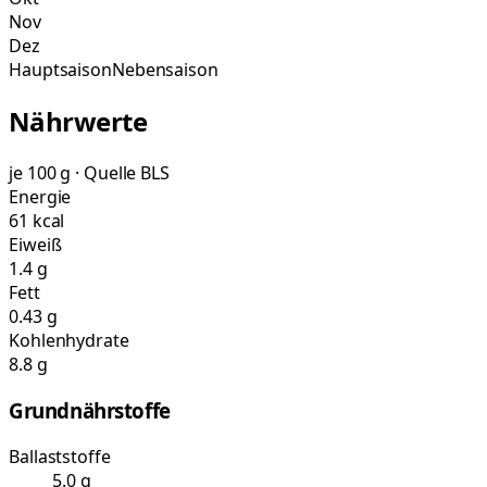
Nov
Dez
Hauptsaison
Nebensaison
Nährwerte
je 100 g · Quelle BLS
Energie
61 kcal
Eiweiß
1.4 g
Fett
0.43 g
Kohlenhydrate
8.8 g
Grundnährstoffe
Ballaststoffe
5.0 g