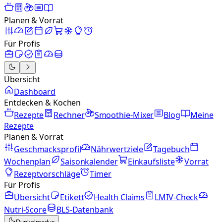
Planen & Vorrat
Für Profis
Übersicht
Dashboard
Entdecken & Kochen
Rezepte
Rechner
Smoothie-Mixer
Blog
Meine
Rezepte
Planen & Vorrat
Geschmacksprofil
Nährwertziele
Tagebuch
Wochenplan
Saisonkalender
Einkaufsliste
Vorrat
Rezeptvorschläge
Timer
Für Profis
Übersicht
Etikett
Health Claims
LMIV-Check
Nutri-Score
BLS-Datenbank