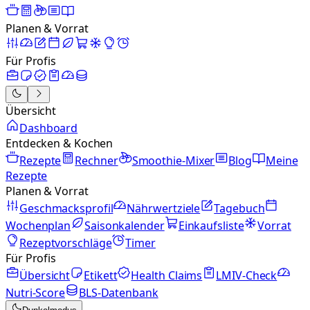
Planen & Vorrat
Für Profis
Übersicht
Dashboard
Entdecken & Kochen
Rezepte
Rechner
Smoothie-Mixer
Blog
Meine
Rezepte
Planen & Vorrat
Geschmacksprofil
Nährwertziele
Tagebuch
Wochenplan
Saisonkalender
Einkaufsliste
Vorrat
Rezeptvorschläge
Timer
Für Profis
Übersicht
Etikett
Health Claims
LMIV-Check
Nutri-Score
BLS-Datenbank