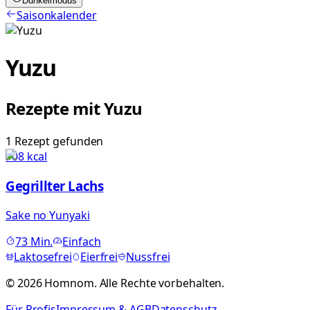
Dunkelmodus
Saisonkalender
Yuzu
Rezepte mit
Yuzu
1
Rezept
gefunden
708
kcal
Gegrillter Lachs
Sake no Yunyaki
73
Min.
Einfach
Laktosefrei
Eierfrei
Nussfrei
©
2026
Homnom. Alle Rechte vorbehalten.
Für Profis
Impressum & AGB
Datenschutz