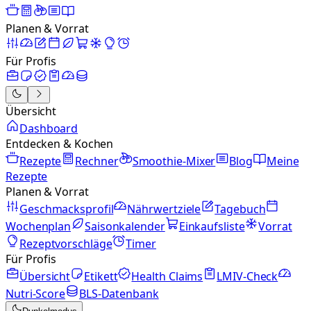
Planen & Vorrat
Für Profis
Übersicht
Dashboard
Entdecken & Kochen
Rezepte
Rechner
Smoothie-Mixer
Blog
Meine
Rezepte
Planen & Vorrat
Geschmacksprofil
Nährwertziele
Tagebuch
Wochenplan
Saisonkalender
Einkaufsliste
Vorrat
Rezeptvorschläge
Timer
Für Profis
Übersicht
Etikett
Health Claims
LMIV-Check
Nutri-Score
BLS-Datenbank