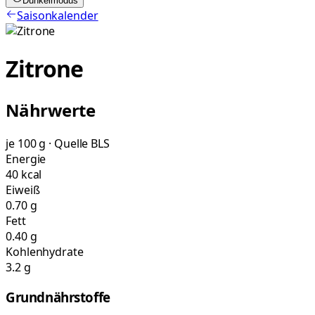
Dunkelmodus
Saisonkalender
Zitrone
Nährwerte
je 100 g · Quelle BLS
Energie
40 kcal
Eiweiß
0.70 g
Fett
0.40 g
Kohlenhydrate
3.2 g
Grundnährstoffe