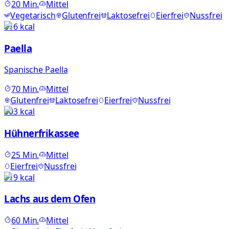
20
Min.
Mittel
Vegetarisch
Glutenfrei
Laktosefrei
Eierfrei
Nussfrei
816
kcal
Paella
Spanische Paella
70
Min.
Mittel
Glutenfrei
Laktosefrei
Eierfrei
Nussfrei
303
kcal
Hühnerfrikassee
25
Min.
Mittel
Eierfrei
Nussfrei
919
kcal
Lachs aus dem Ofen
60
Min.
Mittel