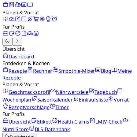
Planen & Vorrat
Für Profis
Übersicht
Dashboard
Entdecken & Kochen
Rezepte
Rechner
Smoothie-Mixer
Blog
Meine
Rezepte
Planen & Vorrat
Geschmacksprofil
Nährwertziele
Tagebuch
Wochenplan
Saisonkalender
Einkaufsliste
Vorrat
Rezeptvorschläge
Timer
Für Profis
Übersicht
Etikett
Health Claims
LMIV-Check
Nutri-Score
BLS-Datenbank