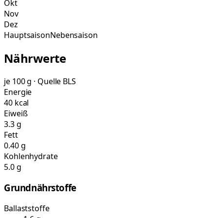
Okt
Nov
Dez
Hauptsaison
Nebensaison
Nährwerte
je 100 g · Quelle BLS
Energie
40 kcal
Eiweiß
3.3 g
Fett
0.40 g
Kohlenhydrate
5.0 g
Grundnährstoffe
Ballaststoffe