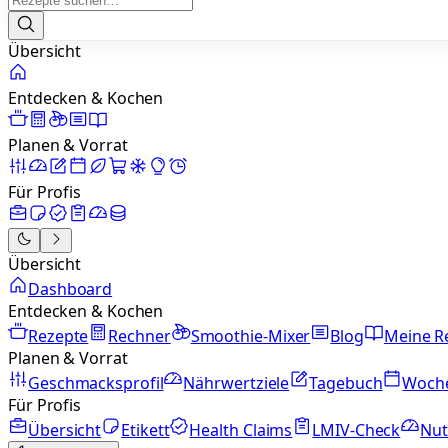
Übersicht
Entdecken & Kochen
Planen & Vorrat
Für Profis
Übersicht
Dashboard
Entdecken & Kochen
Rezepte
Rechner
Smoothie-Mixer
Blog
Meine R
Planen & Vorrat
Geschmacksprofil
Nährwertziele
Tagebuch
Woch
Für Profis
Übersicht
Etikett
Health Claims
LMIV-Check
Nut