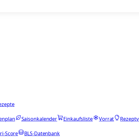
ezepte
enplan
Saisonkalender
Einkaufsliste
Vorrat
Rezeptv
ri-Score
BLS-Datenbank