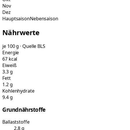
Nov
Dez
Hauptsaison
Nebensaison
Nährwerte
je 100 g · Quelle BLS
Energie
67 kcal
Eiweiß
3.3 g
Fett
1.2 g
Kohlenhydrate
9.4 g
Grundnährstoffe
Ballaststoffe
2.8 g