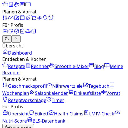
Planen & Vorrat
Für Profis
Übersicht
Dashboard
Entdecken & Kochen
Rezepte
Rechner
Smoothie-Mixer
Blog
Meine
Rezepte
Planen & Vorrat
Geschmacksprofil
Nährwertziele
Tagebuch
Wochenplan
Saisonkalender
Einkaufsliste
Vorrat
Rezeptvorschläge
Timer
Für Profis
Übersicht
Etikett
Health Claims
LMIV-Check
Nutri-Score
BLS-Datenbank