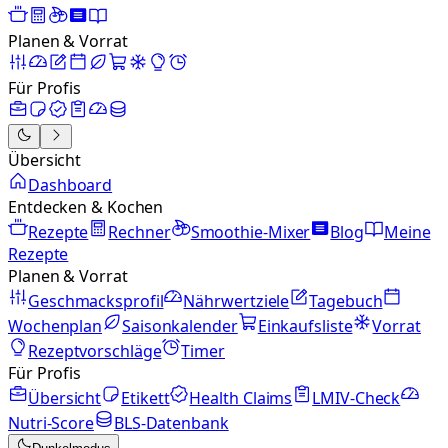
Planen & Vorrat
Für Profis
Übersicht
Dashboard
Entdecken & Kochen
Rezepte
Rechner
Smoothie-Mixer
Blog
Meine
Rezepte
Planen & Vorrat
Geschmacksprofil
Nährwertziele
Tagebuch
Wochenplan
Saisonkalender
Einkaufsliste
Vorrat
Rezeptvorschläge
Timer
Für Profis
Übersicht
Etikett
Health Claims
LMIV-Check
Nutri-Score
BLS-Datenbank