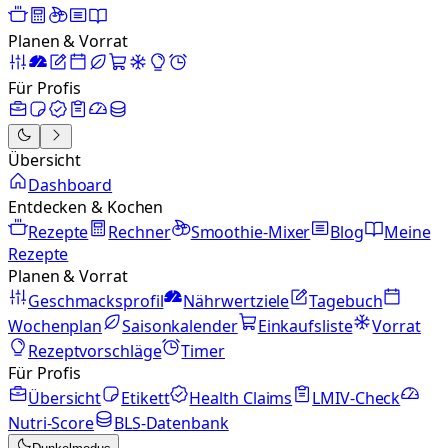
Planen & Vorrat
Für Profis
Übersicht
Dashboard
Entdecken & Kochen
Rezepte
Rechner
Smoothie-Mixer
Blog
Meine
Rezepte
Planen & Vorrat
Geschmacksprofil
Nährwertziele
Tagebuch
Wochenplan
Saisonkalender
Einkaufsliste
Vorrat
Rezeptvorschläge
Timer
Für Profis
Übersicht
Etikett
Health Claims
LMIV-Check
Nutri-Score
BLS-Datenbank