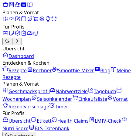
Planen & Vorrat
Für Profis
Übersicht
Dashboard
Entdecken & Kochen
Rezepte
Rechner
Smoothie-Mixer
Blog
Meine
Rezepte
Planen & Vorrat
Geschmacksprofil
Nährwertziele
Tagebuch
Wochenplan
Saisonkalender
Einkaufsliste
Vorrat
Rezeptvorschläge
Timer
Für Profis
Übersicht
Etikett
Health Claims
LMIV-Check
Nutri-Score
BLS-Datenbank