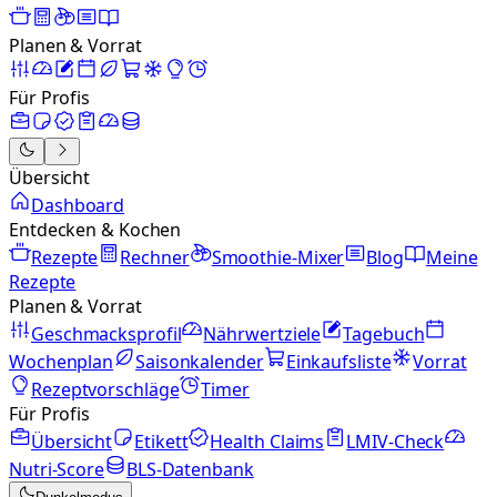
Planen & Vorrat
Für Profis
Übersicht
Dashboard
Entdecken & Kochen
Rezepte
Rechner
Smoothie-Mixer
Blog
Meine
Rezepte
Planen & Vorrat
Geschmacksprofil
Nährwertziele
Tagebuch
Wochenplan
Saisonkalender
Einkaufsliste
Vorrat
Rezeptvorschläge
Timer
Für Profis
Übersicht
Etikett
Health Claims
LMIV-Check
Nutri-Score
BLS-Datenbank