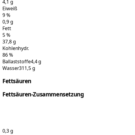
4,1
g
Eiweiß
9
%
0,9
g
Fett
5
%
37,8
g
Kohlenhydr.
86
%
Ballaststoffe
4,4 g
Wasser
311,5 g
Fettsäuren
Fettsäuren-Zusammensetzung
0,3
g