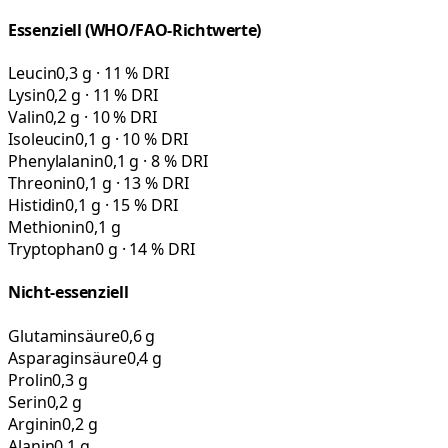
Essenziell (WHO/FAO-Richtwerte)
Leucin
0,3 g · 11 % DRI
Lysin
0,2 g · 11 % DRI
Valin
0,2 g · 10 % DRI
Isoleucin
0,1 g · 10 % DRI
Phenylalanin
0,1 g · 8 % DRI
Threonin
0,1 g · 13 % DRI
Histidin
0,1 g · 15 % DRI
Methionin
0,1 g
Tryptophan
0 g · 14 % DRI
Nicht-essenziell
Glutaminsäure
0,6 g
Asparaginsäure
0,4 g
Prolin
0,3 g
Serin
0,2 g
Arginin
0,2 g
Alanin
0,1 g