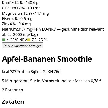
Kupfer
14 % · 140,4 µg
Calcium
12 % · 100 mg
Magnesium
12 % · 44,1 mg
Eisen
4 % · 0,6 mg
Zink
4 % · 0,4 mg
Natrium:
31,7
mg
(kein EU-NRV — gesundheitlich relevant
ab ca. 2000 mg/Tag)
■
≥ 25 % NRV
■
7,5–25 %
Alle Nährwerte
anzeigen
Apfel-Bananen Smoothie
kcal
383
Protein
8
g
Fett
2
g
KH
76
g
5 Min. gesamt · 5 Min. Vorbereitung · einfach · ab 0,78 €
2
Portionen
Zutaten