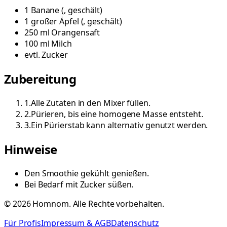
1
Banane
(
, geschält
)
1
großer
Äpfel
(
, geschält
)
250
ml
Orangensaft
100
ml
Milch
evtl.
Zucker
Zubereitung
1
.
Alle Zutaten in den Mixer füllen.
2
.
Pürieren, bis eine homogene Masse entsteht.
3
.
Ein Pürierstab kann alternativ genutzt werden.
Hinweise
Den Smoothie gekühlt genießen.
Bei Bedarf mit Zucker süßen.
©
2026
Homnom. Alle Rechte vorbehalten.
Für Profis
Impressum & AGB
Datenschutz