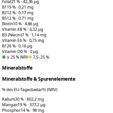
Folat
21 % · 42,36 µg
B1
19 % · 0,21 mg
B2
12 % · 0,17 mg
B5
12 % · 0,71 mg
Biotin
10 % · 4,86 µg
Vitamin K
8 % · 6,32 µg
B3 (Niacin)
7 % · 1,14 mg
Vitamin E
6 % · 0,75 mg
B12
6 % · 0,16 µg
Vitamin D
0 % · 0 µg
■
≥ 25 % NRV
■
7,5–25 %
Mineralstoffe
Mineralstoffe & Spurenelemente
% des EU-Tagesbedarfs (NRV)
Kalium
30 % · 602,2 mg
Mangan
19 % · 377,2 µg
Phosphor
14 % · 98 mg