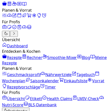
Planen & Vorrat
Für Profis
Übersicht
Dashboard
Entdecken & Kochen
Rezepte
Rechner
Smoothie-Mixer
Blog
Meine
Rezepte
Planen & Vorrat
Geschmacksprofil
Nährwertziele
Tagebuch
Wochenplan
Saisonkalender
Einkaufsliste
Vorrat
Rezeptvorschläge
Timer
Für Profis
Übersicht
Etikett
Health Claims
LMIV-Check
Nutri-Score
BLS-Datenbank