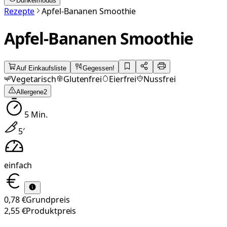
Dunkelmodus
Rezepte
Apfel-Bananen Smoothie
Apfel-Bananen Smoothie
Auf Einkaufsliste
Gegessen!
Vegetarisch
Glutenfrei
Eierfrei
Nussfrei
Allergene
2
5
Min.
5
′
einfach
0,78 €
Grundpreis
2,55 €
Produktpreis