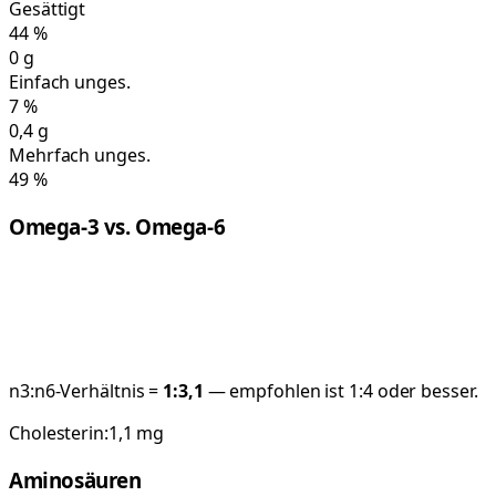
Gesättigt
44
%
0
g
Einfach unges.
7
%
0,4
g
Mehrfach unges.
49
%
Omega-3 vs. Omega-6
n3:n6-Verhältnis =
1:
3,1
— empfohlen ist 1:4 oder besser.
Cholesterin:
1,1
mg
Aminosäuren