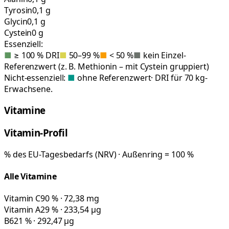
Tyrosin
0,1 g
Glycin
0,1 g
Cystein
0 g
Essenziell:
■
≥ 100 % DRI
■
50–99 %
■
< 50 %
■
kein Einzel-
Referenzwert (z. B. Methionin – mit Cystein gruppiert)
Nicht-essenziell:
■
ohne Referenzwert
· DRI für 70 kg-
Erwachsene.
Vitamine
Vitamin-Profil
% des EU-Tagesbedarfs (NRV) · Außenring = 100 %
Alle Vitamine
Vitamin C
90 % · 72,38 mg
Vitamin A
29 % · 233,54 µg
B6
21 % · 292,47 µg