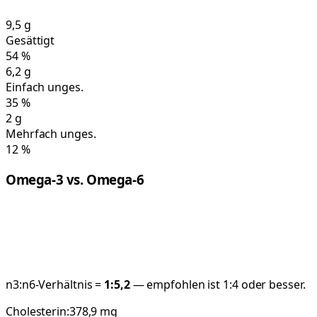
9,5
g
Gesättigt
54
%
6,2
g
Einfach unges.
35
%
2
g
Mehrfach unges.
12
%
Omega-3 vs. Omega-6
n3:n6-Verhältnis =
1:
5,2
— empfohlen ist 1:4 oder besser.
Cholesterin:
378,9
mg