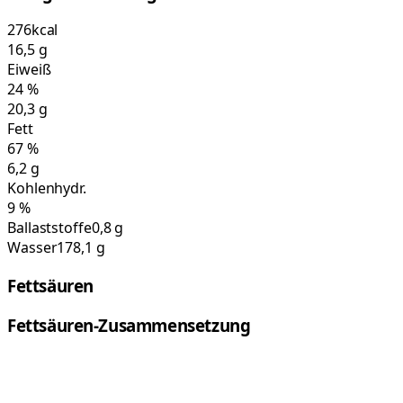
276
kcal
16,5
g
Eiweiß
24
%
20,3
g
Fett
67
%
6,2
g
Kohlenhydr.
9
%
Ballaststoffe
0,8 g
Wasser
178,1 g
Fettsäuren
Fettsäuren-Zusammensetzung