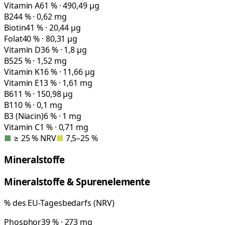
Vitamin A
61 % · 490,49 µg
B2
44 % · 0,62 mg
Biotin
41 % · 20,44 µg
Folat
40 % · 80,31 µg
Vitamin D
36 % · 1,8 µg
B5
25 % · 1,52 mg
Vitamin K
16 % · 11,66 µg
Vitamin E
13 % · 1,61 mg
B6
11 % · 150,98 µg
B1
10 % · 0,1 mg
B3 (Niacin)
6 % · 1 mg
Vitamin C
1 % · 0,71 mg
■
≥ 25 % NRV
■
7,5–25 %
Mineralstoffe
Mineralstoffe & Spurenelemente
% des EU-Tagesbedarfs (NRV)
Phosphor
39 % · 273 mg