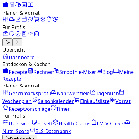
Planen & Vorrat
Für Profis
Übersicht
Dashboard
Entdecken & Kochen
Rezepte
Rechner
Smoothie-Mixer
Blog
Meine
Rezepte
Planen & Vorrat
Geschmacksprofil
Nährwertziele
Tagebuch
Wochenplan
Saisonkalender
Einkaufsliste
Vorrat
Rezeptvorschläge
Timer
Für Profis
Übersicht
Etikett
Health Claims
LMIV-Check
Nutri-Score
BLS-Datenbank