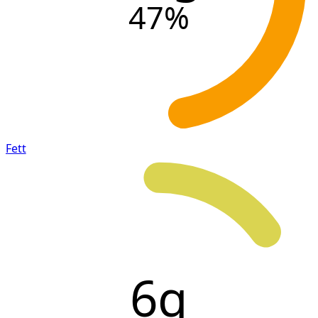
47
%
Fett
6g