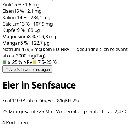
Zink
16 % · 1,6 mg
Eisen
15 % · 2,1 mg
Kalium
14 % · 284,1 mg
Calcium
13 % · 107,9 mg
Kupfer
9 % · 89 µg
Magnesium
8 % · 29,3 mg
Mangan
6 % · 122,7 µg
Natrium:
479,5
mg
(kein EU-NRV — gesundheitlich relevant
ab ca. 2000 mg/Tag)
■
≥ 25 % NRV
■
7,5–25 %
Alle Nährwerte
anzeigen
Eier in Senfsauce
kcal
1103
Protein
66
g
Fett
81
g
KH
25
g
25 Min. gesamt · 25 Min. Vorbereitung · einfach · ab 2,47 €
4
Portionen