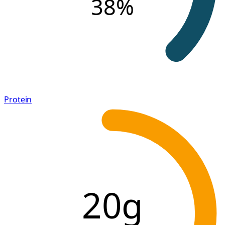
38
%
Protein
20g