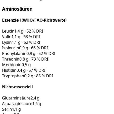
Aminosäuren
Essenziell (WHO/FAO-Richtwerte)
Leucin
1,4 g · 52 % DRI
Valin
1,1 g · 63 % DRI
Lysin
1,1 g · 52 % DRI
Isoleucin
0,9 g · 66 % DRI
Phenylalanin
0,9 g · 52 % DRI
Threonin
0,8 g · 73 % DRI
Methionin
0,5 g
Histidin
0,4 g · 57 % DRI
Tryptophan
0,2 g · 85 % DRI
Nicht-essenziell
Glutaminsäure
2,4 g
Asparaginsäure
1,6 g
Serin
1,1 g