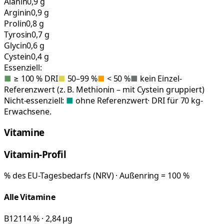
Alanin
0,9 g
Arginin
0,9 g
Prolin
0,8 g
Tyrosin
0,7 g
Glycin
0,6 g
Cystein
0,4 g
Essenziell:
■
≥ 100 % DRI
■
50–99 %
■
< 50 %
■
kein Einzel-
Referenzwert (z. B. Methionin – mit Cystein gruppiert)
Nicht-essenziell:
■
ohne Referenzwert
· DRI für 70 kg-
Erwachsene.
Vitamine
Vitamin-Profil
% des EU-Tagesbedarfs (NRV) · Außenring = 100 %
Alle Vitamine
B12
114 % · 2,84 µg