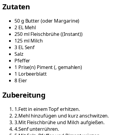
Zutaten
50
g
Butter
(
oder Margarine
)
2
EL
Mehl
250
ml
Fleischbrühe
(
(Instant)
)
125
ml
Milch
3
EL
Senf
Salz
Pfeffer
1
Prise(n)
Piment
(
, gemahlen
)
1
Lorbeerblatt
8
Eier
Zubereitung
1
.
Fett in einem Topf erhitzen.
2
.
Mehl hinzufügen und kurz anschwitzen.
3
.
Mit Fleischbrühe und Milch aufgießen.
4
.
Senf unterrühren.