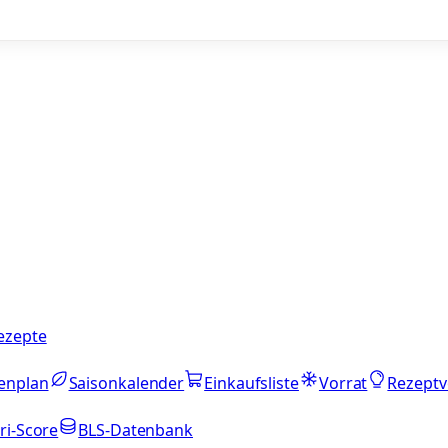
ezepte
enplan
Saisonkalender
Einkaufsliste
Vorrat
Rezeptv
ri-Score
BLS-Datenbank