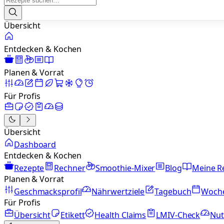
Übersicht
Entdecken & Kochen
Planen & Vorrat
Für Profis
Übersicht
Dashboard
Entdecken & Kochen
Rezepte
Rechner
Smoothie-Mixer
Blog
Meine R
Planen & Vorrat
Geschmacksprofil
Nährwertziele
Tagebuch
Woch
Für Profis
Übersicht
Etikett
Health Claims
LMIV-Check
Nut