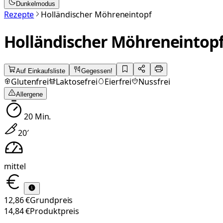
Dunkelmodus
Rezepte
Holländischer Möhreneintopf
Holländischer Möhreneintop
Auf Einkaufsliste
Gegessen!
Glutenfrei
Laktosefrei
Eierfrei
Nussfrei
Allergene
20
Min.
20
′
mittel
12,86 €
Grundpreis
14,84 €
Produktpreis