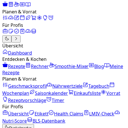
Planen & Vorrat
Für Profis
Übersicht
Dashboard
Entdecken & Kochen
Rezepte
Rechner
Smoothie-Mixer
Blog
Meine
Rezepte
Planen & Vorrat
Geschmacksprofil
Nährwertziele
Tagebuch
Wochenplan
Saisonkalender
Einkaufsliste
Vorrat
Rezeptvorschläge
Timer
Für Profis
Übersicht
Etikett
Health Claims
LMIV-Check
Nutri-Score
BLS-Datenbank