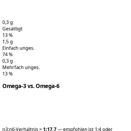
0,3
g
Gesättigt
13
%
1,5
g
Einfach unges.
74
%
0,3
g
Mehrfach unges.
13
%
Omega-3 vs. Omega-6
n3:n6-Verhältnis =
1:
17,7
— empfohlen ist 1:4 oder