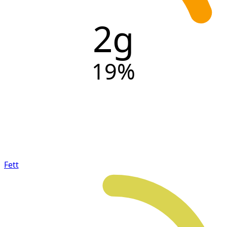
2g
19
%
Fett