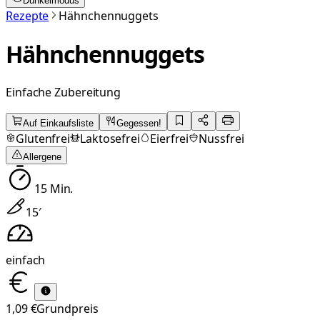
Dunkelmodus
Rezepte
Hähnchennuggets
Hähnchennuggets
Einfache Zubereitung
Auf Einkaufsliste
Gegessen!
Glutenfrei
Laktosefrei
Eierfrei
Nussfrei
Allergene
15
Min.
15
′
einfach
1,09 €
Grundpreis