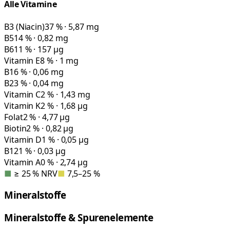
Alle Vitamine
B3 (Niacin)
37 % · 5,87 mg
B5
14 % · 0,82 mg
B6
11 % · 157 µg
Vitamin E
8 % · 1 mg
B1
6 % · 0,06 mg
B2
3 % · 0,04 mg
Vitamin C
2 % · 1,43 mg
Vitamin K
2 % · 1,68 µg
Folat
2 % · 4,77 µg
Biotin
2 % · 0,82 µg
Vitamin D
1 % · 0,05 µg
B12
1 % · 0,03 µg
Vitamin A
0 % · 2,74 µg
■
≥ 25 % NRV
■
7,5–25 %
Mineralstoffe
Mineralstoffe & Spurenelemente