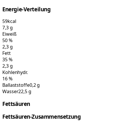
Energie-Verteilung
59
kcal
7,3
g
Eiweiß
50
%
2,3
g
Fett
35
%
2,3
g
Kohlenhydr.
16
%
Ballaststoffe
0,2 g
Wasser
22,5 g
Fettsäuren
Fettsäuren-Zusammensetzung