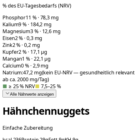
% des EU-Tagesbedarfs (NRV)
Phosphor
11 % · 78,3 mg
Kalium
9 % · 184,2 mg
Magnesium
3 % · 12,6 mg
Eisen
2 % · 0,3 mg
Zink
2 % · 0,2 mg
Kupfer
2 % · 17,1 µg
Mangan
1 % · 22,1 µg
Calcium
0 % · 2,9 mg
Natrium:
47,2
mg
(kein EU-NRV — gesundheitlich relevant
ab ca. 2000 mg/Tag)
■
≥ 25 % NRV
■
7,5–25 %
Alle Nährwerte
anzeigen
Hähnchennuggets
Einfache Zubereitung
kcal
236
Protein
29
g
Fett
9
g
KH
9
g