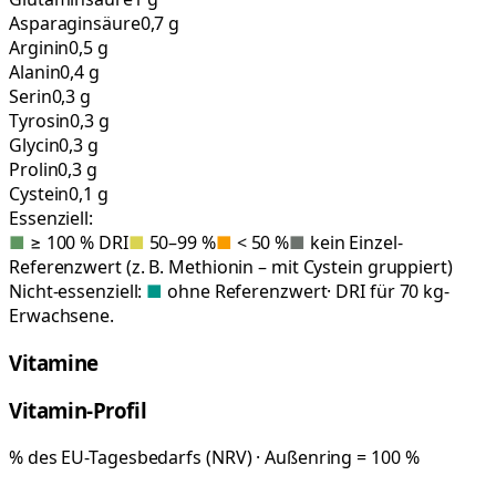
Asparaginsäure
0,7 g
Arginin
0,5 g
Alanin
0,4 g
Serin
0,3 g
Tyrosin
0,3 g
Glycin
0,3 g
Prolin
0,3 g
Cystein
0,1 g
Essenziell:
■
≥ 100 % DRI
■
50–99 %
■
< 50 %
■
kein Einzel-
Referenzwert (z. B. Methionin – mit Cystein gruppiert)
Nicht-essenziell:
■
ohne Referenzwert
· DRI für 70 kg-
Erwachsene.
Vitamine
Vitamin-Profil
% des EU-Tagesbedarfs (NRV) · Außenring = 100 %