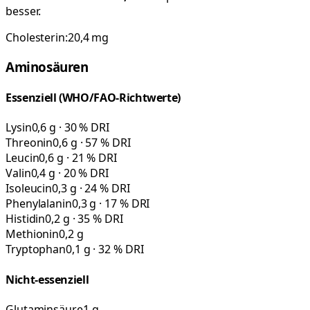
besser.
Cholesterin:
20,4
mg
Aminosäuren
Essenziell (WHO/FAO-Richtwerte)
Lysin
0,6 g · 30 % DRI
Threonin
0,6 g · 57 % DRI
Leucin
0,6 g · 21 % DRI
Valin
0,4 g · 20 % DRI
Isoleucin
0,3 g · 24 % DRI
Phenylalanin
0,3 g · 17 % DRI
Histidin
0,2 g · 35 % DRI
Methionin
0,2 g
Tryptophan
0,1 g · 32 % DRI
Nicht-essenziell
Glutaminsäure
1 g