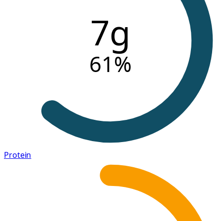
7g
61
%
Protein