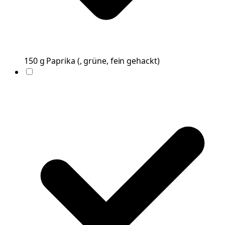
150
g
Paprika
(
, grüne, fein gehackt
)