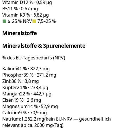
Vitamin D
12 % · 0,59 µg
B5
11 % · 0,67 mg
Vitamin K
9 % · 6,82 µg
■
≥ 25 % NRV
■
7,5–25 %
Mineralstoffe
Mineralstoffe & Spurenelemente
% des EU-Tagesbedarfs (NRV)
Kalium
41 % · 822,7 mg
Phosphor
39 % · 271,2 mg
Zink
38 % · 3,8 mg
Kupfer
24 % · 238,4 µg
Mangan
22 % · 442,7 µg
Eisen
19 % · 2,6 mg
Magnesium
14 % · 52,9 mg
Calcium
9 % · 70,9 mg
Natrium:
1.262,2
mg
(kein EU-NRV — gesundheitlich
relevant ab ca. 2000 mg/Tag)