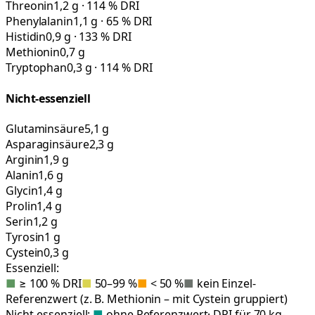
Threonin
1,2 g · 114 % DRI
Phenylalanin
1,1 g · 65 % DRI
Histidin
0,9 g · 133 % DRI
Methionin
0,7 g
Tryptophan
0,3 g · 114 % DRI
Nicht-essenziell
Glutaminsäure
5,1 g
Asparaginsäure
2,3 g
Arginin
1,9 g
Alanin
1,6 g
Glycin
1,4 g
Prolin
1,4 g
Serin
1,2 g
Tyrosin
1 g
Cystein
0,3 g
Essenziell:
■
≥ 100 % DRI
■
50–99 %
■
< 50 %
■
kein Einzel-
Referenzwert (z. B. Methionin – mit Cystein gruppiert)
Nicht-essenziell:
■
ohne Referenzwert
· DRI für 70 kg-