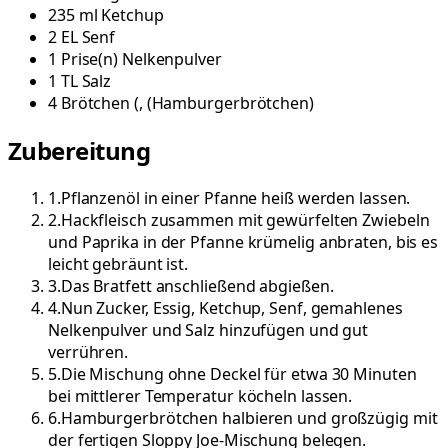
235
ml
Ketchup
2
EL
Senf
1
Prise(n)
Nelkenpulver
1
TL
Salz
4
Brötchen
(
, (Hamburgerbrötchen
)
Zubereitung
1
.
Pflanzenöl in einer Pfanne heiß werden lassen.
2
.
Hackfleisch zusammen mit gewürfelten Zwiebeln
und Paprika in der Pfanne krümelig anbraten, bis es
leicht gebräunt ist.
3
.
Das Bratfett anschließend abgießen.
4
.
Nun Zucker, Essig, Ketchup, Senf, gemahlenes
Nelkenpulver und Salz hinzufügen und gut
verrühren.
5
.
Die Mischung ohne Deckel für etwa 30 Minuten
bei mittlerer Temperatur köcheln lassen.
6
.
Hamburgerbrötchen halbieren und großzügig mit
der fertigen Sloppy Joe-Mischung belegen.