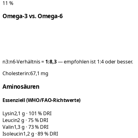
11
%
Omega-3 vs. Omega-6
n3:n6-Verhältnis =
1:
8,3
— empfohlen ist 1:4 oder besser.
Cholesterin:
67,1
mg
Aminosäuren
Essenziell (WHO/FAO-Richtwerte)
Lysin
2,1 g · 101 % DRI
Leucin
2 g · 75 % DRI
Valin
1,3 g · 73 % DRI
Isoleucin
1,2 g · 89 % DRI