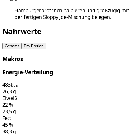
Hamburgerbrötchen halbieren und großzügig mit
der fertigen Sloppy Joe-Mischung belegen.
Nährwerte
Gesamt
Pro Portion
Makros
Energie-Verteilung
483
kcal
26,3
g
Eiweiß
22
%
23,5
g
Fett
45
%
38,3
g