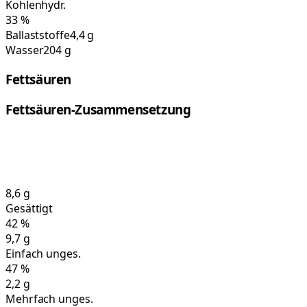
Kohlenhydr.
33
%
Ballaststoffe
4,4 g
Wasser
204 g
Fettsäuren
Fettsäuren-Zusammensetzung
8,6
g
Gesättigt
42
%
9,7
g
Einfach unges.
47
%
2,2
g
Mehrfach unges.