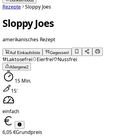
Dunkelmodus
Rezepte
Sloppy Joes
Sloppy Joes
amerikanisches Rezept
Auf Einkaufsliste
Gegessen!
Laktosefrei
Eierfrei
Nussfrei
Allergene
2
15
Min.
15
′
einfach
6,05 €
Grundpreis