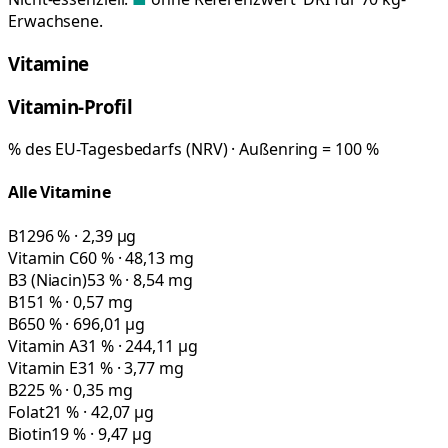
Erwachsene.
Vitamine
Vitamin-Profil
% des EU-Tagesbedarfs (NRV) · Außenring = 100 %
Alle Vitamine
B12
96 % · 2,39 µg
Vitamin C
60 % · 48,13 mg
B3 (Niacin)
53 % · 8,54 mg
B1
51 % · 0,57 mg
B6
50 % · 696,01 µg
Vitamin A
31 % · 244,11 µg
Vitamin E
31 % · 3,77 mg
B2
25 % · 0,35 mg
Folat
21 % · 42,07 µg
Biotin
19 % · 9,47 µg