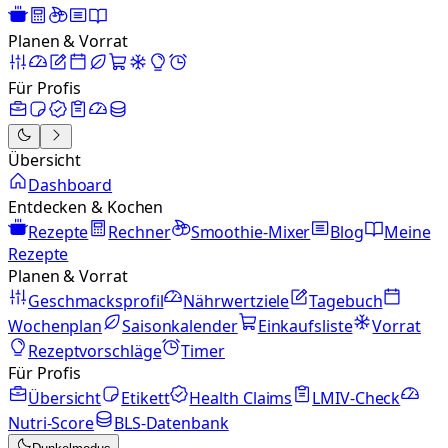
Planen & Vorrat
Für Profis
Übersicht
Dashboard
Entdecken & Kochen
Rezepte
Rechner
Smoothie-Mixer
Blog
Meine
Rezepte
Planen & Vorrat
Geschmacksprofil
Nährwertziele
Tagebuch
Wochenplan
Saisonkalender
Einkaufsliste
Vorrat
Rezeptvorschläge
Timer
Für Profis
Übersicht
Etikett
Health Claims
LMIV-Check
Nutri-Score
BLS-Datenbank