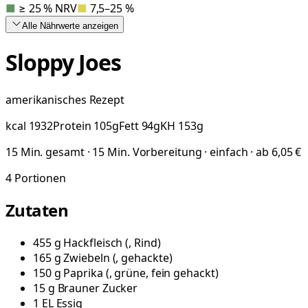
■
≥ 25 % NRV
■
7,5–25 %
Alle Nährwerte
anzeigen
Sloppy Joes
amerikanisches Rezept
kcal
1932
Protein
105
g
Fett
94
g
KH
153
g
15 Min. gesamt · 15 Min. Vorbereitung · einfach · ab 6,05 €
4
Portionen
Zutaten
455
g
Hackfleisch
(
, Rind
)
165
g
Zwiebeln
(
, gehackte
)
150
g
Paprika
(
, grüne, fein gehackt
)
15
g
Brauner Zucker
1
EL
Essig