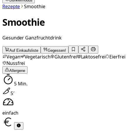
Dunkelmodus
Rezepte
Smoothie
Smoothie
Gesunder Ganzfruchtdrink
Auf Einkaufsliste
Gegessen!
Vegan
Vegetarisch
Glutenfrei
Laktosefrei
Eierfrei
Nussfrei
Allergene
5
Min.
5
′
einfach