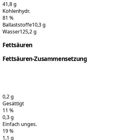
41,8
g
Kohlenhydr.
81
%
Ballaststoffe
10,3 g
Wasser
125,2 g
Fettsäuren
Fettsäuren-Zusammensetzung
0,2
g
Gesättigt
11
%
0,3
g
Einfach unges.
19
%
1,1
g