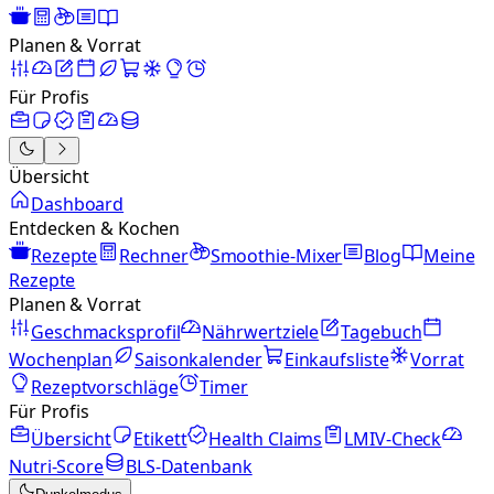
Planen & Vorrat
Für Profis
Übersicht
Dashboard
Entdecken & Kochen
Rezepte
Rechner
Smoothie-Mixer
Blog
Meine
Rezepte
Planen & Vorrat
Geschmacksprofil
Nährwertziele
Tagebuch
Wochenplan
Saisonkalender
Einkaufsliste
Vorrat
Rezeptvorschläge
Timer
Für Profis
Übersicht
Etikett
Health Claims
LMIV-Check
Nutri-Score
BLS-Datenbank