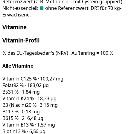
Referenzwert (z. B. Methionin – mit Cystein gruppiert)
Nicht-essenziell:
■
ohne Referenzwert
· DRI für 70 kg-
Erwachsene.
Vitamine
Vitamin-Profil
% des EU-Tagesbedarfs (NRV) · Außenring = 100 %
Alle Vitamine
Vitamin C
125 % · 100,27 mg
Folat
92 % · 183,02 µg
B5
31 % · 1,84 mg
Vitamin K
24 % · 18,33 µg
B3 (Niacin)
20 % · 3,16 mg
B1
17 % · 0,18 mg
B6
15 % · 216,48 µg
Vitamin E
13 % · 1,57 mg
Biotin
13 % · 6,56 µg