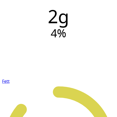
2g
4
%
Fett