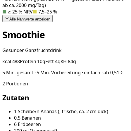
ab ca. 2000 mg/Tag)
■
≥ 25 % NRV
■
7,5–25 %
Alle Nährwerte
anzeigen
Smoothie
Gesunder Ganzfruchtdrink
kcal
488
Protein
10
g
Fett
4
g
KH
84
g
5 Min. gesamt · 5 Min. Vorbereitung · einfach · ab 0,51 €
2
Portionen
Zutaten
1
Scheibe/n
Ananas
(
, frische, ca. 2 cm dick
)
0.5
Bananen
6
Erdbeeren
200
ml
Orangensaft