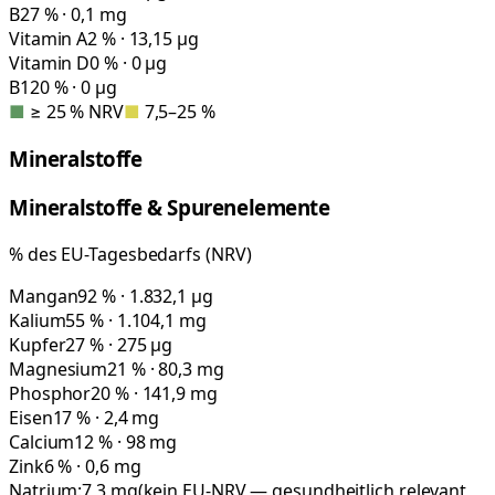
B2
7 % · 0,1 mg
Vitamin A
2 % · 13,15 µg
Vitamin D
0 % · 0 µg
B12
0 % · 0 µg
■
≥ 25 % NRV
■
7,5–25 %
Mineralstoffe
Mineralstoffe & Spurenelemente
% des EU-Tagesbedarfs (NRV)
Mangan
92 % · 1.832,1 µg
Kalium
55 % · 1.104,1 mg
Kupfer
27 % · 275 µg
Magnesium
21 % · 80,3 mg
Phosphor
20 % · 141,9 mg
Eisen
17 % · 2,4 mg
Calcium
12 % · 98 mg
Zink
6 % · 0,6 mg
Natrium:
7,3
mg
(kein EU-NRV — gesundheitlich relevant