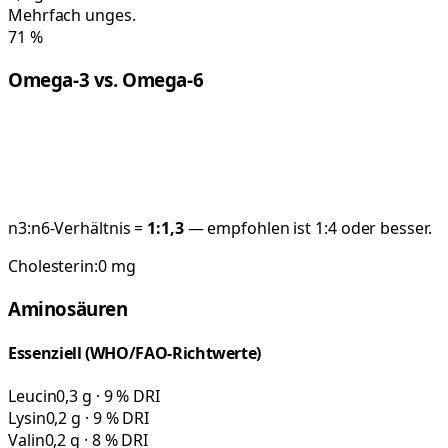
Mehrfach unges.
71
%
Omega-3 vs. Omega-6
n3:n6-Verhältnis =
1:
1,3
— empfohlen ist 1:4 oder besser.
Cholesterin:
0
mg
Aminosäuren
Essenziell (WHO/FAO-Richtwerte)
Leucin
0,3 g · 9 % DRI
Lysin
0,2 g · 9 % DRI
Valin
0,2 g · 8 % DRI