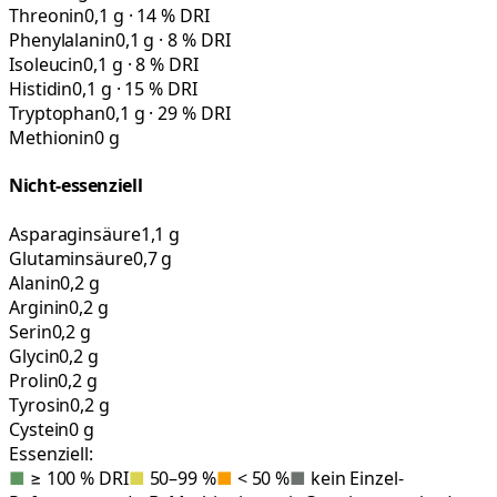
Threonin
0,1 g · 14 % DRI
Phenylalanin
0,1 g · 8 % DRI
Isoleucin
0,1 g · 8 % DRI
Histidin
0,1 g · 15 % DRI
Tryptophan
0,1 g · 29 % DRI
Methionin
0 g
Nicht-essenziell
Asparaginsäure
1,1 g
Glutaminsäure
0,7 g
Alanin
0,2 g
Arginin
0,2 g
Serin
0,2 g
Glycin
0,2 g
Prolin
0,2 g
Tyrosin
0,2 g
Cystein
0 g
Essenziell:
■
≥ 100 % DRI
■
50–99 %
■
< 50 %
■
kein Einzel-