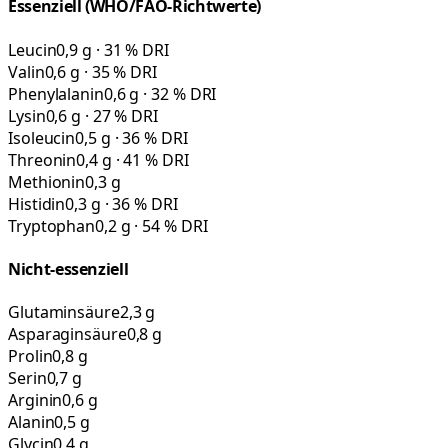
Essenziell (WHO/FAO-Richtwerte)
Leucin
0,9 g · 31 % DRI
Valin
0,6 g · 35 % DRI
Phenylalanin
0,6 g · 32 % DRI
Lysin
0,6 g · 27 % DRI
Isoleucin
0,5 g · 36 % DRI
Threonin
0,4 g · 41 % DRI
Methionin
0,3 g
Histidin
0,3 g · 36 % DRI
Tryptophan
0,2 g · 54 % DRI
Nicht-essenziell
Glutaminsäure
2,3 g
Asparaginsäure
0,8 g
Prolin
0,8 g
Serin
0,7 g
Arginin
0,6 g
Alanin
0,5 g
Glycin
0,4 g