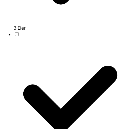
3
Eier