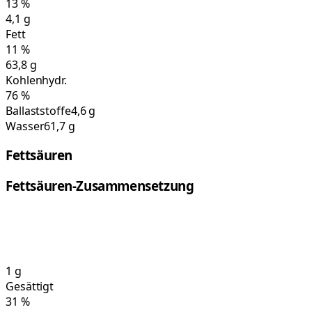
13
%
4,1
g
Fett
11
%
63,8
g
Kohlenhydr.
76
%
Ballaststoffe
4,6 g
Wasser
61,7 g
Fettsäuren
Fettsäuren-Zusammensetzung
1
g
Gesättigt
31
%