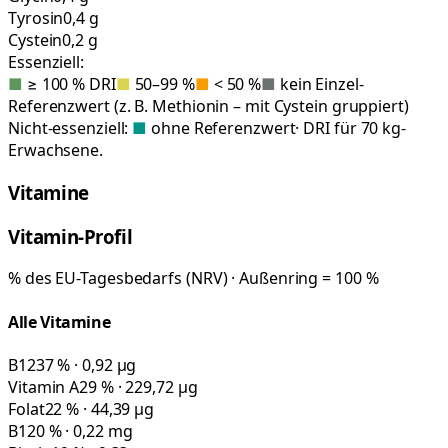
Tyrosin
0,4 g
Cystein
0,2 g
Essenziell:
■
≥ 100 % DRI
■
50–99 %
■
< 50 %
■
kein Einzel-
Referenzwert (z. B. Methionin – mit Cystein gruppiert)
Nicht-essenziell:
■
ohne Referenzwert
· DRI für 70 kg-
Erwachsene.
Vitamine
Vitamin-Profil
% des EU-Tagesbedarfs (NRV) · Außenring = 100 %
Alle Vitamine
B12
37 % · 0,92 µg
Vitamin A
29 % · 229,72 µg
Folat
22 % · 44,39 µg
B1
20 % · 0,22 mg