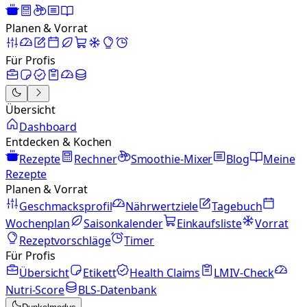
Planen & Vorrat
Für Profis
Übersicht
Dashboard
Entdecken & Kochen
Rezepte
Rechner
Smoothie-Mixer
Blog
Meine
Rezepte
Planen & Vorrat
Geschmacksprofil
Nährwertziele
Tagebuch
Wochenplan
Saisonkalender
Einkaufsliste
Vorrat
Rezeptvorschläge
Timer
Für Profis
Übersicht
Etikett
Health Claims
LMIV-Check
Nutri-Score
BLS-Datenbank