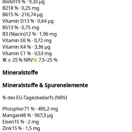
Biotin
19 % · 9,33 µg
B2
18 % · 0,25 mg
B6
15 % · 216,74 µg
Vitamin D
13 % · 0,64 µg
B5
13 % · 0,75 mg
B3 (Niacin)
12 % · 1,96 mg
Vitamin E
6 % · 0,72 mg
Vitamin K
4 % · 3,36 µg
Vitamin C
1 % · 0,53 mg
■
≥ 25 % NRV
■
7,5–25 %
Mineralstoffe
Mineralstoffe & Spurenelemente
% des EU-Tagesbedarfs (NRV)
Phosphor
71 % · 495,2 mg
Mangan
48 % · 967,3 µg
Eisen
15 % · 2 mg
Zink
15 % · 1,5 mg