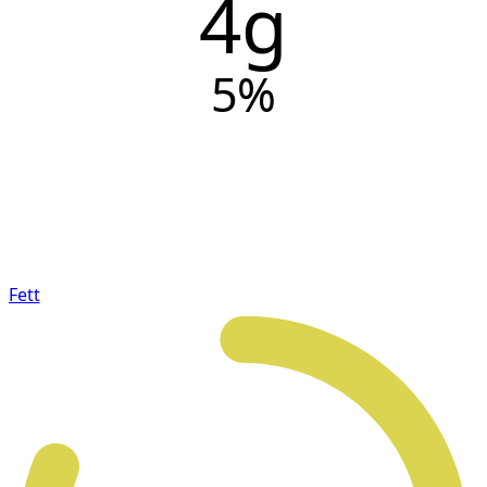
4g
5
%
Fett