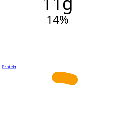
11g
14
%
Protein