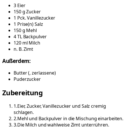
3
Eier
150
g
Zucker
1
Pck.
Vanillezucker
1
Prise(n)
Salz
150
g
Mehl
4
TL
Backpulver
120
ml
Milch
n. B.
Zimt
Außerdem:
Butter
(
, zerlassene
)
Puderzucker
Zubereitung
1
.
Eier, Zucker, Vanillezucker und Salz cremig
schlagen.
2
.
Mehl und Backpulver in die Mischung einarbeiten.
3
.
Die Milch und wahlweise Zimt unterrühren.