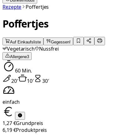
Dunkelmodus
Rezepte
Poffertjes
Poffertjes
Auf Einkaufsliste
Gegessen!
Vegetarisch
Nussfrei
Allergene
3
60
Min.
20
′
10
′
30
′
einfach
1,27 €
Grundpreis
6,19 €
Produktpreis