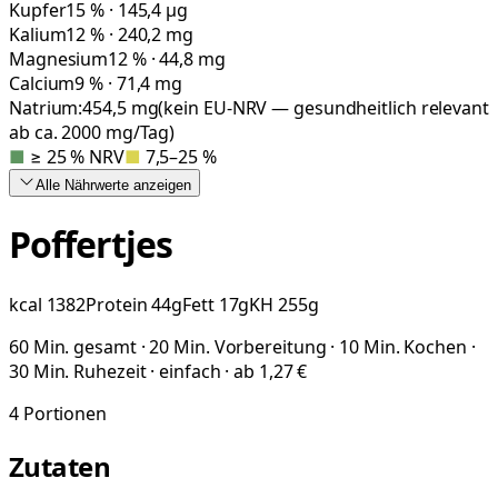
Kupfer
15 % · 145,4 µg
Kalium
12 % · 240,2 mg
Magnesium
12 % · 44,8 mg
Calcium
9 % · 71,4 mg
Natrium:
454,5
mg
(kein EU-NRV — gesundheitlich relevant
ab ca. 2000 mg/Tag)
■
≥ 25 % NRV
■
7,5–25 %
Alle Nährwerte
anzeigen
Poffertjes
kcal
1382
Protein
44
g
Fett
17
g
KH
255
g
60 Min. gesamt · 20 Min. Vorbereitung · 10 Min. Kochen ·
30 Min. Ruhezeit · einfach · ab 1,27 €
4
Portionen
Zutaten