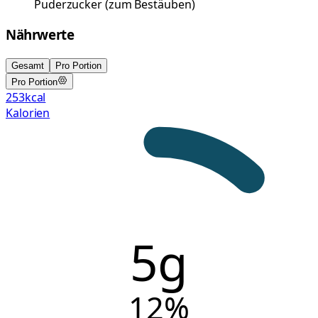
Puderzucker
(
zum Bestäuben
)
Nährwerte
Gesamt
Pro Portion
Pro Portion
253
kcal
Kalorien
5g
12
%