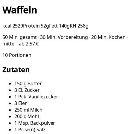
Waffeln
kcal
2529
Protein
52
g
Fett
140
g
KH
258
g
50 Min. gesamt · 30 Min. Vorbereitung · 20 Min. Kochen ·
mittel · ab 2,57 €
10
Portionen
Zutaten
150
g
Butter
3
EL
Zucker
1
Pck.
Vanillezucker
3
Eier
250
ml
Milch
200
g
Mehl
1
Msp.
Backpulver
1
Prise(n)
Salz