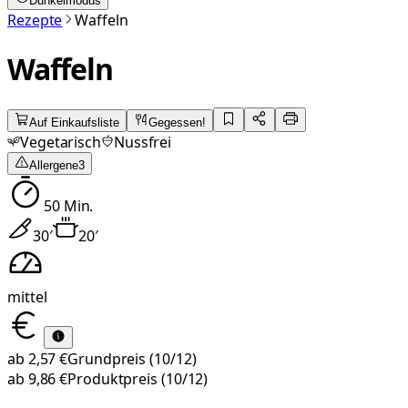
Dunkelmodus
Rezepte
Waffeln
Waffeln
Auf Einkaufsliste
Gegessen!
Vegetarisch
Nussfrei
Allergene
3
50
Min.
30
′
20
′
mittel
ab
2,57 €
Grundpreis
(10/12)
ab
9,86 €
Produktpreis
(10/12)