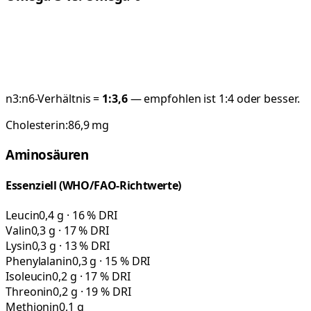
n3:n6-Verhältnis =
1:
3,6
— empfohlen ist 1:4 oder besser.
Cholesterin:
86,9
mg
Aminosäuren
Essenziell (WHO/FAO-Richtwerte)
Leucin
0,4 g · 16 % DRI
Valin
0,3 g · 17 % DRI
Lysin
0,3 g · 13 % DRI
Phenylalanin
0,3 g · 15 % DRI
Isoleucin
0,2 g · 17 % DRI
Threonin
0,2 g · 19 % DRI
Methionin
0,1 g