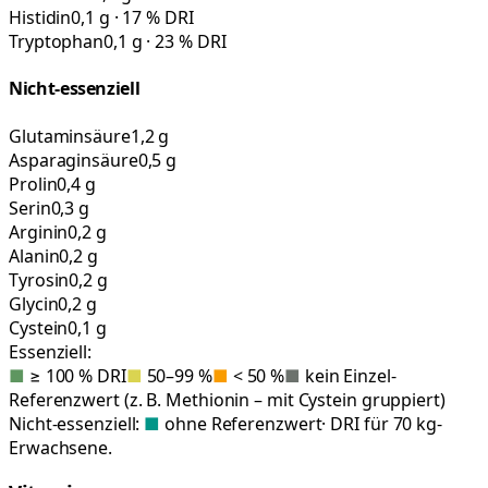
Histidin
0,1 g · 17 % DRI
Tryptophan
0,1 g · 23 % DRI
Nicht-essenziell
Glutaminsäure
1,2 g
Asparaginsäure
0,5 g
Prolin
0,4 g
Serin
0,3 g
Arginin
0,2 g
Alanin
0,2 g
Tyrosin
0,2 g
Glycin
0,2 g
Cystein
0,1 g
Essenziell:
■
≥ 100 % DRI
■
50–99 %
■
< 50 %
■
kein Einzel-
Referenzwert (z. B. Methionin – mit Cystein gruppiert)
Nicht-essenziell:
■
ohne Referenzwert
· DRI für 70 kg-
Erwachsene.