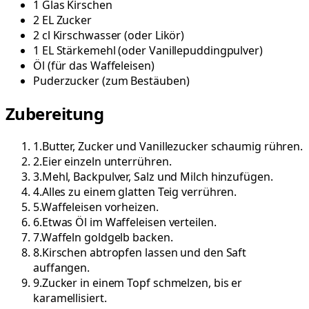
1
Glas
Kirschen
2
EL
Zucker
2
cl
Kirschwasser
(
oder Likör
)
1
EL
Stärkemehl
(
oder Vanillepuddingpulver
)
Öl
(
für das Waffeleisen
)
Puderzucker
(
zum Bestäuben
)
Zubereitung
1
.
Butter, Zucker und Vanillezucker schaumig rühren.
2
.
Eier einzeln unterrühren.
3
.
Mehl, Backpulver, Salz und Milch hinzufügen.
4
.
Alles zu einem glatten Teig verrühren.
5
.
Waffeleisen vorheizen.
6
.
Etwas Öl im Waffeleisen verteilen.
7
.
Waffeln goldgelb backen.
8
.
Kirschen abtropfen lassen und den Saft
auffangen.
9
.
Zucker in einem Topf schmelzen, bis er
karamellisiert.