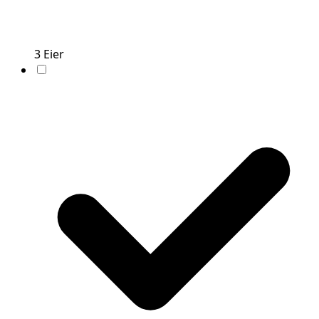
3
Eier