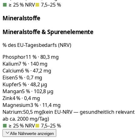
■
≥ 25 % NRV
■
7,5–25 %
Mineralstoffe
Mineralstoffe & Spurenelemente
% des EU-Tagesbedarfs (NRV)
Phosphor
11 % · 80,3 mg
Kalium
7 % · 140 mg
Calcium
6 % · 47,2 mg
Eisen
5 % · 0,7 mg
Kupfer
5 % · 48,2 µg
Mangan
5 % · 102,8 µg
Zink
4 % · 0,4 mg
Magnesium
3 % · 11,4 mg
Natrium:
50,5
mg
(kein EU-NRV — gesundheitlich relevant
ab ca. 2000 mg/Tag)
■
≥ 25 % NRV
■
7,5–25 %
Alle Nährwerte
anzeigen