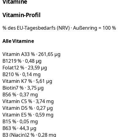
Vitamine
Vitamin-Profil
% des EU-Tagesbedarfs (NRV) · Außenring = 100 %
Alle Vitamine
Vitamin A
33 % · 261,65 µg
B12
19 % · 0,48 µg
Folat
12 % · 23,59 µg
B2
10 % · 0,14 mg
Vitamin K
7 % · 5,61 µg
Biotin
7 % · 3,75 µg
B5
6 % · 0,37 mg
Vitamin C
5 % · 3,74 mg
Vitamin D
5 % · 0,27 µg
Vitamin E
5 % · 0,59 mg
B1
5 % · 0,05 mg
B6
3 % · 44,3 µg
B3 (Niacin)
2 % · 0,28 mg