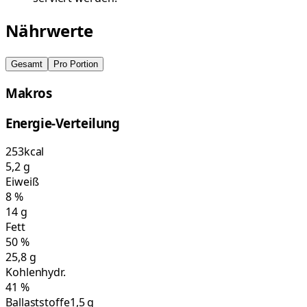
Nährwerte
Gesamt
Pro Portion
Makros
Energie-Verteilung
253
kcal
5,2
g
Eiweiß
8
%
14
g
Fett
50
%
25,8
g
Kohlenhydr.
41
%
Ballaststoffe
1,5 g