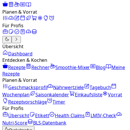
Planen & Vorrat
Für Profis
Übersicht
Dashboard
Entdecken & Kochen
Rezepte
Rechner
Smoothie-Mixer
Blog
Meine
Rezepte
Planen & Vorrat
Geschmacksprofil
Nährwertziele
Tagebuch
Wochenplan
Saisonkalender
Einkaufsliste
Vorrat
Rezeptvorschläge
Timer
Für Profis
Übersicht
Etikett
Health Claims
LMIV-Check
Nutri-Score
BLS-Datenbank