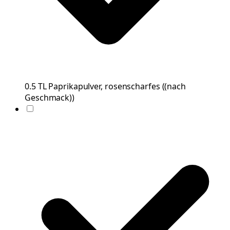
0.5
TL
Paprikapulver, rosenscharfes
(
(nach
Geschmack)
)