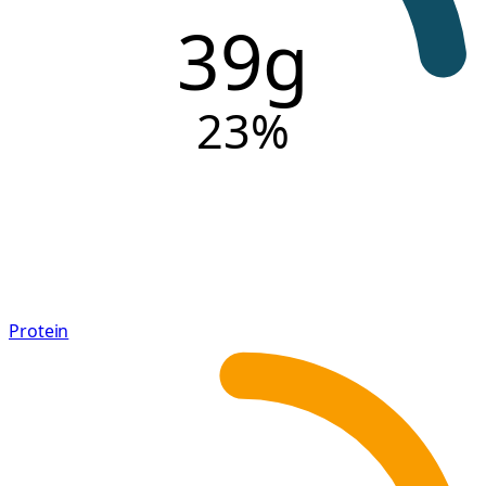
39g
23
%
Protein