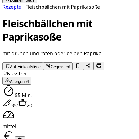
Dunkelmodus
Rezepte
Fleischbällchen mit Paprikasoße
Fleischbällchen mit
Paprikasoße
mit grünen und roten oder gelben Paprika
Auf Einkaufsliste
Gegessen!
Nussfrei
Allergene
4
55
Min.
35
′
20
′
mittel