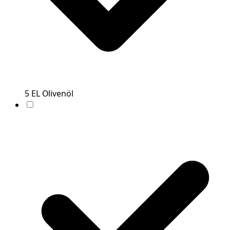
5
EL
Olivenöl