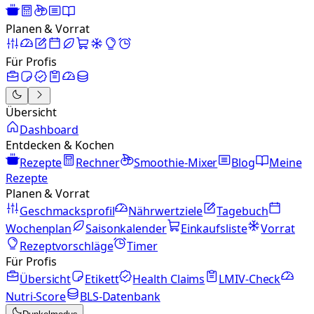
Planen & Vorrat
Für Profis
Übersicht
Dashboard
Entdecken & Kochen
Rezepte
Rechner
Smoothie-Mixer
Blog
Meine
Rezepte
Planen & Vorrat
Geschmacksprofil
Nährwertziele
Tagebuch
Wochenplan
Saisonkalender
Einkaufsliste
Vorrat
Rezeptvorschläge
Timer
Für Profis
Übersicht
Etikett
Health Claims
LMIV-Check
Nutri-Score
BLS-Datenbank