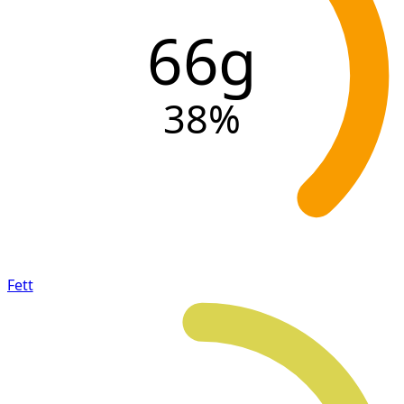
66g
38
%
Fett