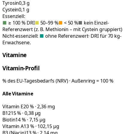
Tyrosin
0,3 g
Cystein
0,1 g
Essenziell:
■
≥ 100 % DRI
■
50–99 %
■
< 50 %
■
kein Einzel-
Referenzwert (z. B. Methionin – mit Cystein gruppiert)
Nicht-essenziell:
■
ohne Referenzwert
· DRI für 70 kg-
Erwachsene.
Vitamine
Vitamin-Profil
% des EU-Tagesbedarfs (NRV) · Außenring = 100 %
Alle Vitamine
Vitamin E
20 % · 2,36 mg
B12
15 % · 0,38 µg
Biotin
14 % · 7,15 µg
Vitamin A
13 % · 102,15 µg
B3 (Niacin)
13 % · 2,14 mg