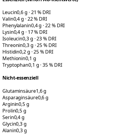
Leucin
0,6 g · 21 % DRI
Valin
0,4 g · 22 % DRI
Phenylalanin
0,4 g · 22 % DRI
Lysin
0,4 g · 17 % DRI
Isoleucin
0,3 g · 23 % DRI
Threonin
0,3 g · 25 % DRI
Histidin
0,2 g · 25 % DRI
Methionin
0,1 g
Tryptophan
0,1 g · 35 % DRI
Nicht-essenziell
Glutaminsäure
1,6 g
Asparaginsäure
0,6 g
Arginin
0,5 g
Prolin
0,5 g
Serin
0,4 g
Glycin
0,3 g
Alanin
0,3 g