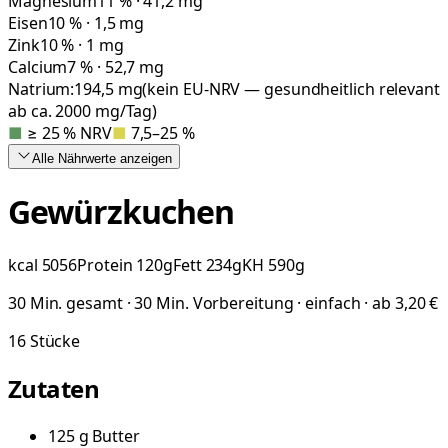
Magnesium
11 % · 41,2 mg
Eisen
10 % · 1,5 mg
Zink
10 % · 1 mg
Calcium
7 % · 52,7 mg
Natrium:
194,5
mg
(kein EU-NRV — gesundheitlich relevant
ab ca. 2000 mg/Tag)
■
≥ 25 % NRV
■
7,5–25 %
Alle Nährwerte
anzeigen
Gewürzkuchen
kcal
5056
Protein
120
g
Fett
234
g
KH
590
g
30 Min. gesamt · 30 Min. Vorbereitung · einfach · ab 3,20 €
16
Stücke
Zutaten
125
g
Butter