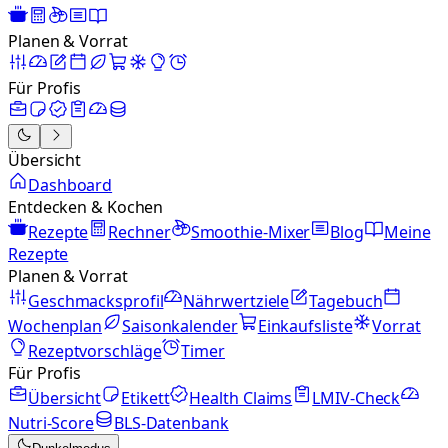
Planen & Vorrat
Für Profis
Übersicht
Dashboard
Entdecken & Kochen
Rezepte
Rechner
Smoothie-Mixer
Blog
Meine
Rezepte
Planen & Vorrat
Geschmacksprofil
Nährwertziele
Tagebuch
Wochenplan
Saisonkalender
Einkaufsliste
Vorrat
Rezeptvorschläge
Timer
Für Profis
Übersicht
Etikett
Health Claims
LMIV-Check
Nutri-Score
BLS-Datenbank