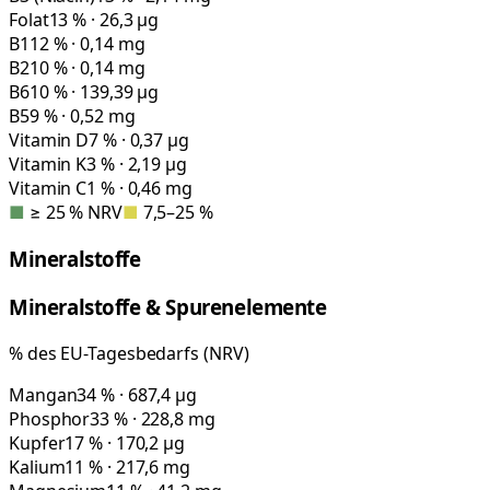
Folat
13 % · 26,3 µg
B1
12 % · 0,14 mg
B2
10 % · 0,14 mg
B6
10 % · 139,39 µg
B5
9 % · 0,52 mg
Vitamin D
7 % · 0,37 µg
Vitamin K
3 % · 2,19 µg
Vitamin C
1 % · 0,46 mg
■
≥ 25 % NRV
■
7,5–25 %
Mineralstoffe
Mineralstoffe & Spurenelemente
% des EU-Tagesbedarfs (NRV)
Mangan
34 % · 687,4 µg
Phosphor
33 % · 228,8 mg
Kupfer
17 % · 170,2 µg
Kalium
11 % · 217,6 mg