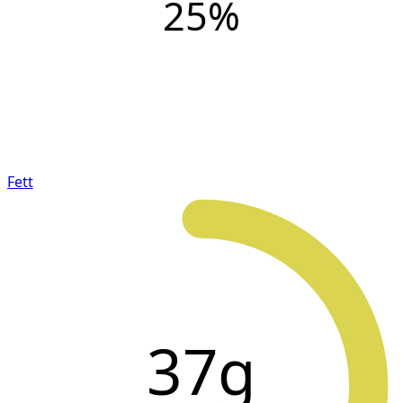
25
%
Fett
37g