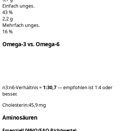
Einfach unges.
43
%
2,2
g
Mehrfach unges.
16
%
Omega-3 vs. Omega-6
n3:n6-Verhältnis =
1:
30,7
— empfohlen ist 1:4 oder
besser.
Cholesterin:
45,9
mg
Aminosäuren
Essenziell (WHO/FAO-Richtwerte)