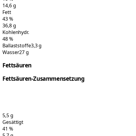
14,6
g
Fett
43
%
36,8
g
Kohlenhydr.
48
%
Ballaststoffe
3,3 g
Wasser
27 g
Fettsäuren
Fettsäuren-Zusammensetzung
5,5
g
Gesättigt
41
%
5,7
g