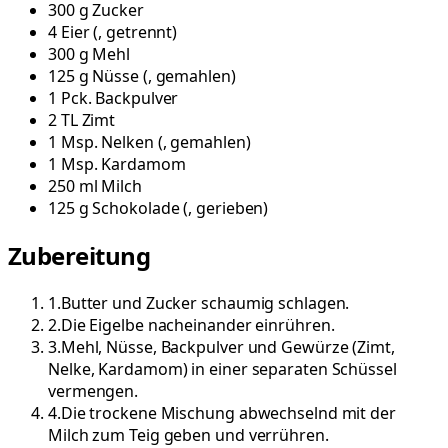
300
g
Zucker
4
Eier
(
, getrennt
)
300
g
Mehl
125
g
Nüsse
(
, gemahlen
)
1
Pck.
Backpulver
2
TL
Zimt
1
Msp.
Nelken
(
, gemahlen
)
1
Msp.
Kardamom
250
ml
Milch
125
g
Schokolade
(
, gerieben
)
Zubereitung
1
.
Butter und Zucker schaumig schlagen.
2
.
Die Eigelbe nacheinander einrühren.
3
.
Mehl, Nüsse, Backpulver und Gewürze (Zimt,
Nelke, Kardamom) in einer separaten Schüssel
vermengen.
4
.
Die trockene Mischung abwechselnd mit der
Milch zum Teig geben und verrühren.