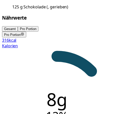
125
g
Schokolade
(
, gerieben
)
Nährwerte
Gesamt
Pro Portion
Pro Portion
316
kcal
Kalorien
8g