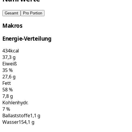
Gesamt
Pro Portion
Makros
Energie-Verteilung
434
kcal
37,3
g
Eiweiß
35
%
27,6
g
Fett
58
%
7,8
g
Kohlenhydr.
7
%
Ballaststoffe
1,1 g
Wasser
154,1 g