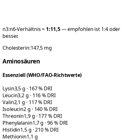
n3:n6-Verhältnis =
1:
11,5
— empfohlen ist 1:4 oder
besser.
Cholesterin:
147,5
mg
Aminosäuren
Essenziell (WHO/FAO-Richtwerte)
Lysin
3,5 g · 167 % DRI
Leucin
3,2 g · 116 % DRI
Valin
2,1 g · 117 % DRI
Isoleucin
2 g · 140 % DRI
Threonin
1,9 g · 177 % DRI
Phenylalanin
1,7 g · 96 % DRI
Histidin
1,5 g · 210 % DRI
Methionin
1,1 g