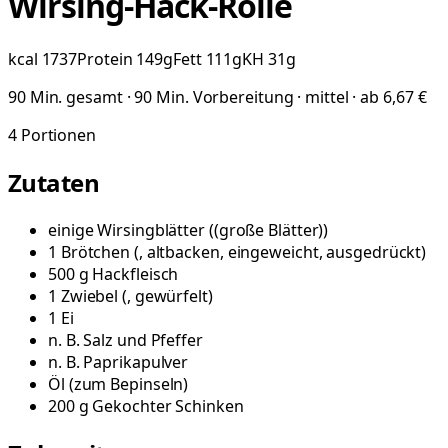
Wirsing-Hack-Rolle
kcal
1737
Protein
149
g
Fett
111
g
KH
31
g
90 Min. gesamt · 90 Min. Vorbereitung · mittel · ab 6,67 €
4
Portionen
Zutaten
einige
Wirsingblätter
(
(große Blätter)
)
1
Brötchen
(
, altbacken, eingeweicht, ausgedrückt
)
500
g
Hackfleisch
1
Zwiebel
(
, gewürfelt
)
1
Ei
n. B.
Salz und Pfeffer
n. B.
Paprikapulver
Öl
(
zum Bepinseln
)
200
g
Gekochter Schinken