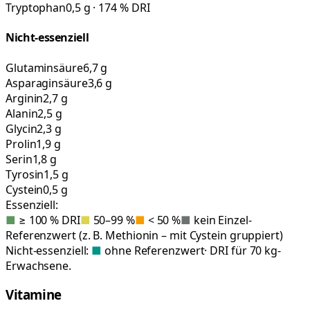
Tryptophan
0,5 g · 174 % DRI
Nicht-essenziell
Glutaminsäure
6,7 g
Asparaginsäure
3,6 g
Arginin
2,7 g
Alanin
2,5 g
Glycin
2,3 g
Prolin
1,9 g
Serin
1,8 g
Tyrosin
1,5 g
Cystein
0,5 g
Essenziell:
■
≥ 100 % DRI
■
50–99 %
■
< 50 %
■
kein Einzel-
Referenzwert (z. B. Methionin – mit Cystein gruppiert)
Nicht-essenziell:
■
ohne Referenzwert
· DRI für 70 kg-
Erwachsene.
Vitamine