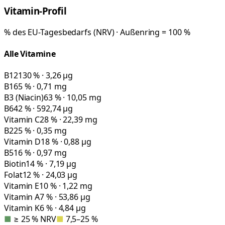
Vitamin-Profil
% des EU-Tagesbedarfs (NRV) · Außenring = 100 %
Alle Vitamine
B12
130 % · 3,26 µg
B1
65 % · 0,71 mg
B3 (Niacin)
63 % · 10,05 mg
B6
42 % · 592,74 µg
Vitamin C
28 % · 22,39 mg
B2
25 % · 0,35 mg
Vitamin D
18 % · 0,88 µg
B5
16 % · 0,97 mg
Biotin
14 % · 7,19 µg
Folat
12 % · 24,03 µg
Vitamin E
10 % · 1,22 mg
Vitamin A
7 % · 53,86 µg
Vitamin K
6 % · 4,84 µg
■
≥ 25 % NRV
■
7,5–25 %