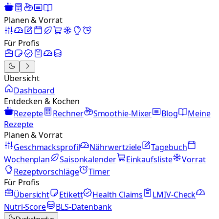
Planen & Vorrat
Für Profis
Übersicht
Dashboard
Entdecken & Kochen
Rezepte
Rechner
Smoothie-Mixer
Blog
Meine
Rezepte
Planen & Vorrat
Geschmacksprofil
Nährwertziele
Tagebuch
Wochenplan
Saisonkalender
Einkaufsliste
Vorrat
Rezeptvorschläge
Timer
Für Profis
Übersicht
Etikett
Health Claims
LMIV-Check
Nutri-Score
BLS-Datenbank