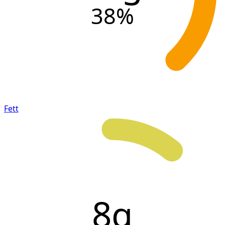
38
%
Fett
8g