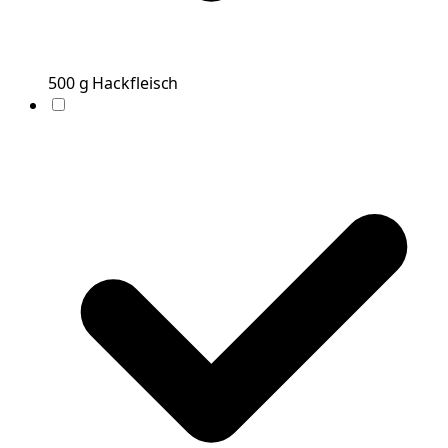
500
g
Hackfleisch