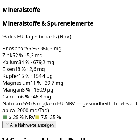
Mineralstoffe
Mineralstoffe & Spurenelemente
% des EU-Tagesbedarfs (NRV)
Phosphor
55 % · 386,3 mg
Zink
52 % · 5,2 mg
Kalium
34 % · 679,2 mg
Eisen
18 % · 2,6 mg
Kupfer
15 % · 154,4 µg
Magnesium
11 % · 39,7 mg
Mangan
8 % · 160,9 µg
Calcium
6 % · 46,3 mg
Natrium:
596,8
mg
(kein EU-NRV — gesundheitlich relevant
ab ca. 2000 mg/Tag)
■
≥ 25 % NRV
■
7,5–25 %
Alle Nährwerte
anzeigen