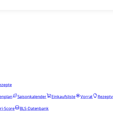
ezepte
enplan
Saisonkalender
Einkaufsliste
Vorrat
Rezeptv
ri-Score
BLS-Datenbank