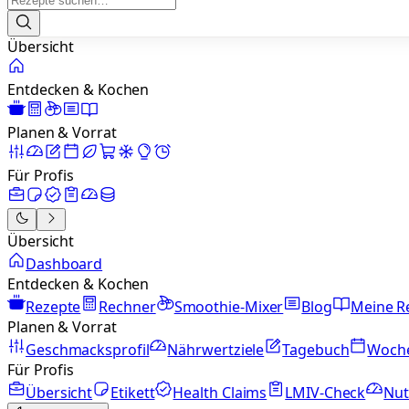
Übersicht
Entdecken & Kochen
Planen & Vorrat
Für Profis
Übersicht
Dashboard
Entdecken & Kochen
Rezepte
Rechner
Smoothie-Mixer
Blog
Meine R
Planen & Vorrat
Geschmacksprofil
Nährwertziele
Tagebuch
Woch
Für Profis
Übersicht
Etikett
Health Claims
LMIV-Check
Nut