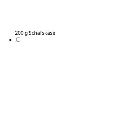
200
g
Schafskäse