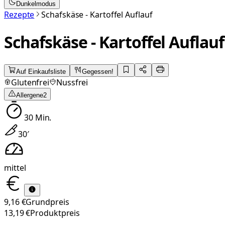
Dunkelmodus
Rezepte
Schafskäse - Kartoffel Auflauf
Schafskäse - Kartoffel Auflauf
Auf Einkaufsliste
Gegessen!
Glutenfrei
Nussfrei
Allergene
2
30
Min.
30
′
mittel
9,16 €
Grundpreis
13,19 €
Produktpreis