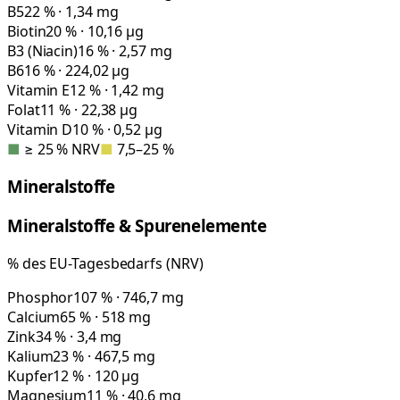
B5
22 % · 1,34 mg
Biotin
20 % · 10,16 µg
B3 (Niacin)
16 % · 2,57 mg
B6
16 % · 224,02 µg
Vitamin E
12 % · 1,42 mg
Folat
11 % · 22,38 µg
Vitamin D
10 % · 0,52 µg
■
≥ 25 % NRV
■
7,5–25 %
Mineralstoffe
Mineralstoffe & Spurenelemente
% des EU-Tagesbedarfs (NRV)
Phosphor
107 % · 746,7 mg
Calcium
65 % · 518 mg
Zink
34 % · 3,4 mg
Kalium
23 % · 467,5 mg
Kupfer
12 % · 120 µg
Magnesium
11 % · 40,6 mg