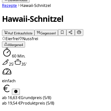
Dunkelmodus
Rezepte
Hawaii-Schnitzel
Hawaii-Schnitzel
Auf Einkaufsliste
Gegessen!
Eierfrei
Nussfrei
Allergene
4
60
Min.
25
′
35
′
einfach
ab
16,63 €
Grundpreis
(5/8)
ab
19,54 €
Produktpreis
(5/8)