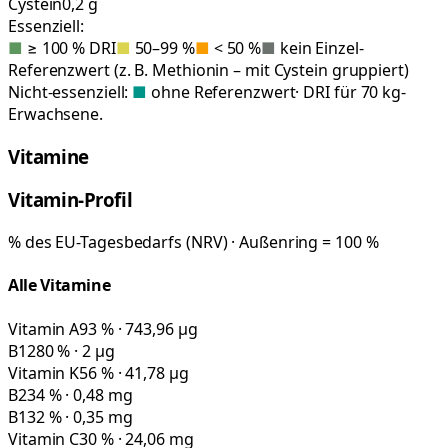
Cystein
0,2 g
Essenziell:
■
≥ 100 % DRI
■
50–99 %
■
< 50 %
■
kein Einzel-
Referenzwert (z. B. Methionin – mit Cystein gruppiert)
Nicht-essenziell:
■
ohne Referenzwert
· DRI für 70 kg-
Erwachsene.
Vitamine
Vitamin-Profil
% des EU-Tagesbedarfs (NRV) · Außenring = 100 %
Alle Vitamine
Vitamin A
93 % · 743,96 µg
B12
80 % · 2 µg
Vitamin K
56 % · 41,78 µg
B2
34 % · 0,48 mg
B1
32 % · 0,35 mg
Vitamin C
30 % · 24,06 mg