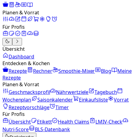
Planen & Vorrat
Für Profis
Übersicht
Dashboard
Entdecken & Kochen
Rezepte
Rechner
Smoothie-Mixer
Blog
Meine
Rezepte
Planen & Vorrat
Geschmacksprofil
Nährwertziele
Tagebuch
Wochenplan
Saisonkalender
Einkaufsliste
Vorrat
Rezeptvorschläge
Timer
Für Profis
Übersicht
Etikett
Health Claims
LMIV-Check
Nutri-Score
BLS-Datenbank