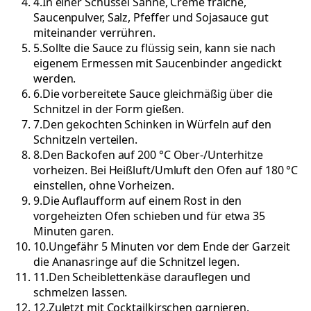
4
.
In einer Schüssel Sahne, Crème fraîche,
Saucenpulver, Salz, Pfeffer und Sojasauce gut
miteinander verrühren.
5
.
Sollte die Sauce zu flüssig sein, kann sie nach
eigenem Ermessen mit Saucenbinder angedickt
werden.
6
.
Die vorbereitete Sauce gleichmäßig über die
Schnitzel in der Form gießen.
7
.
Den gekochten Schinken in Würfeln auf den
Schnitzeln verteilen.
8
.
Den Backofen auf 200 °C Ober-/Unterhitze
vorheizen. Bei Heißluft/Umluft den Ofen auf 180 °C
einstellen, ohne Vorheizen.
9
.
Die Auflaufform auf einem Rost in den
vorgeheizten Ofen schieben und für etwa 35
Minuten garen.
10
.
Ungefähr 5 Minuten vor dem Ende der Garzeit
die Ananasringe auf die Schnitzel legen.
11
.
Den Scheiblettenkäse darauflegen und
schmelzen lassen.
12
.
Zuletzt mit Cocktailkirschen garnieren.