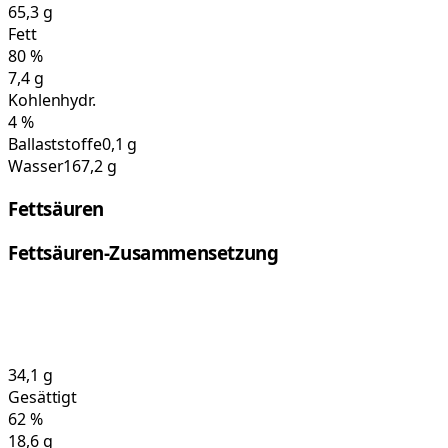
65,3
g
Fett
80
%
7,4
g
Kohlenhydr.
4
%
Ballaststoffe
0,1 g
Wasser
167,2 g
Fettsäuren
Fettsäuren-Zusammensetzung
34,1
g
Gesättigt
62
%
18,6
g