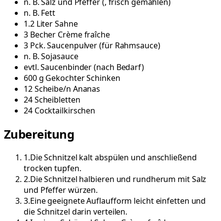
n. B.
Salz und Pfeffer
(
, frisch gemahlen
)
n. B.
Fett
1.2
Liter
Sahne
3
Becher
Crème fraîche
3
Pck.
Saucenpulver
(
für Rahmsauce
)
n. B.
Sojasauce
evtl.
Saucenbinder
(
nach Bedarf
)
600
g
Gekochter Schinken
12
Scheibe/n
Ananas
24
Scheibletten
24
Cocktailkirschen
Zubereitung
1
.
Die Schnitzel kalt abspülen und anschließend
trocken tupfen.
2
.
Die Schnitzel halbieren und rundherum mit Salz
und Pfeffer würzen.
3
.
Eine geeignete Auflaufform leicht einfetten und
die Schnitzel darin verteilen.