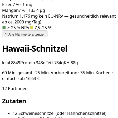
Eisen
7 % · 1 mg
Mangan
7 % · 133,4 µg
Natrium:
1.176
mg
(kein EU-NRV — gesundheitlich relevant
ab ca. 2000 mg/Tag)
■
≥ 25 % NRV
■
7,5–25 %
Alle Nährwerte
anzeigen
Hawaii-Schnitzel
kcal
8849
Protein
343
g
Fett
784
g
KH
88
g
60 Min. gesamt · 25 Min. Vorbereitung · 35 Min. Kochen ·
einfach · ab 16,63 €
12
Portionen
Zutaten
12
Schweineschnitzel
(
oder Hähnchenschnitzel
)