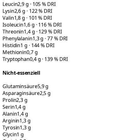
Leucin
2,9 g · 105 % DRI
Lysin
2,6 g · 122 % DRI
Valin
1,8 g · 101 % DRI
Isoleucin
1,6 g · 116 % DRI
Threonin
1,4 g · 129 % DRI
Phenylalanin
1,3 g · 77 % DRI
Histidin
1 g · 144 % DRI
Methionin
0,7 g
Tryptophan
0,4 g · 139 % DRI
Nicht-essenziell
Glutaminsäure
5,9 g
Asparaginsäure
2,5 g
Prolin
2,3 g
Serin
1,4 g
Alanin
1,4 g
Arginin
1,3 g
Tyrosin
1,3 g
Glycin
1 g