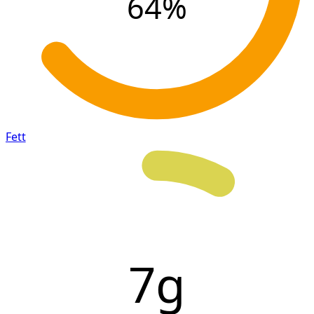
64
%
Fett
7g