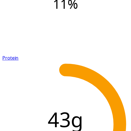
11
%
Protein
43g