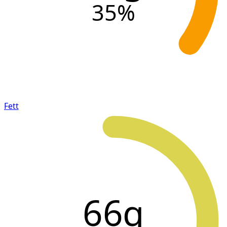
35
%
Fett
66g