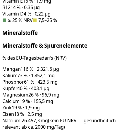
Vitamin E
16 % · 1,9 mg
B12
14 % · 0,35 µg
Vitamin D
4 % · 0,22 µg
■
≥ 25 % NRV
■
7,5–25 %
Mineralstoffe
Mineralstoffe & Spurenelemente
% des EU-Tagesbedarfs (NRV)
Mangan
116 % · 2.321,6 µg
Kalium
73 % · 1.452,1 mg
Phosphor
61 % · 423,5 mg
Kupfer
40 % · 403,1 µg
Magnesium
26 % · 96,9 mg
Calcium
19 % · 155,5 mg
Zink
19 % · 1,9 mg
Eisen
18 % · 2,5 mg
Natrium:
26.457,3
mg
(kein EU-NRV — gesundheitlich
relevant ab ca. 2000 mg/Tag)