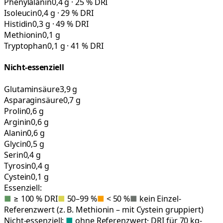
Phenylalanin
0,4 g · 25 % DRI
Isoleucin
0,4 g · 29 % DRI
Histidin
0,3 g · 49 % DRI
Methionin
0,1 g
Tryptophan
0,1 g · 41 % DRI
Nicht-essenziell
Glutaminsäure
3,9 g
Asparaginsäure
0,7 g
Prolin
0,6 g
Arginin
0,6 g
Alanin
0,6 g
Glycin
0,5 g
Serin
0,4 g
Tyrosin
0,4 g
Cystein
0,1 g
Essenziell:
■
≥ 100 % DRI
■
50–99 %
■
< 50 %
■
kein Einzel-
Referenzwert (z. B. Methionin – mit Cystein gruppiert)
Nicht-essenziell:
■
ohne Referenzwert
· DRI für 70 kg-