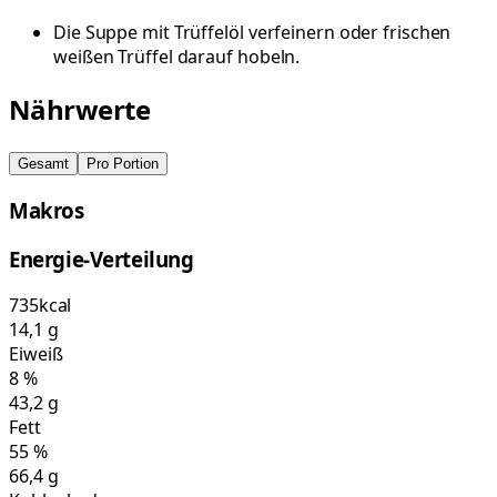
Die Suppe mit Trüffelöl verfeinern oder frischen
weißen Trüffel darauf hobeln.
Nährwerte
Gesamt
Pro Portion
Makros
Energie-Verteilung
735
kcal
14,1
g
Eiweiß
8
%
43,2
g
Fett
55
%
66,4
g