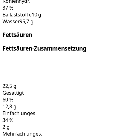
Kohlenhydr.
37
%
Ballaststoffe
10 g
Wasser
95,7 g
Fettsäuren
Fettsäuren-Zusammensetzung
22,5
g
Gesättigt
60
%
12,8
g
Einfach unges.
34
%
2
g
Mehrfach unges.