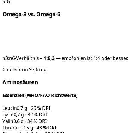
5
%
Omega-3 vs. Omega-6
n3:n6-Verhältnis =
1:
8,3
— empfohlen ist 1:4 oder besser.
Cholesterin:
97,6
mg
Aminosäuren
Essenziell (WHO/FAO-Richtwerte)
Leucin
0,7 g · 25 % DRI
Lysin
0,7 g · 32 % DRI
Valin
0,6 g · 34 % DRI
Threonin
0,5 g · 43 % DRI