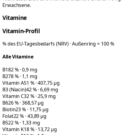
Erwachsene.
Vitamine
Vitamin-Profil
% des EU-Tagesbedarfs (NRV) · Außenring = 100 %
Alle Vitamine
B1
82 % · 0,9 mg
B2
78 % · 1,1 mg
Vitamin A
51 % · 407,75 µg
B3 (Niacin)
42 % · 6,69 mg
Vitamin C
32 % · 25,9 mg
B6
26 % · 368,57 µg
Biotin
23 % · 11,75 µg
Folat
22 % · 43,89 µg
B5
22 % · 1,33 mg
Vitamin K
18 % · 13,72 µg