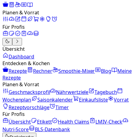
Planen & Vorrat
Für Profis
Übersicht
Dashboard
Entdecken & Kochen
Rezepte
Rechner
Smoothie-Mixer
Blog
Meine
Rezepte
Planen & Vorrat
Geschmacksprofil
Nährwertziele
Tagebuch
Wochenplan
Saisonkalender
Einkaufsliste
Vorrat
Rezeptvorschläge
Timer
Für Profis
Übersicht
Etikett
Health Claims
LMIV-Check
Nutri-Score
BLS-Datenbank