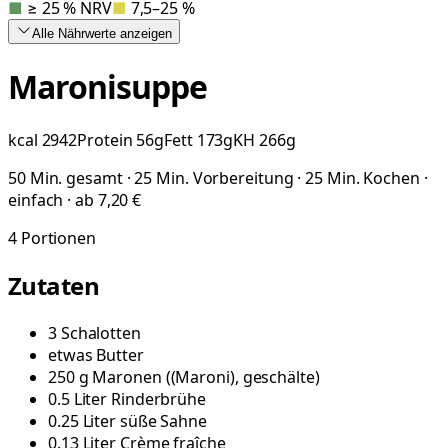
■
≥ 25 % NRV
■
7,5–25 %
Alle Nährwerte
anzeigen
Maronisuppe
kcal
2942
Protein
56
g
Fett
173
g
KH
266
g
50 Min. gesamt · 25 Min. Vorbereitung · 25 Min. Kochen ·
einfach · ab 7,20 €
4
Portionen
Zutaten
3
Schalotten
etwas
Butter
250
g
Maronen
(
(Maroni), geschälte
)
0.5
Liter
Rinderbrühe
0.25
Liter
süße Sahne
0.13
Liter
Crème fraîche