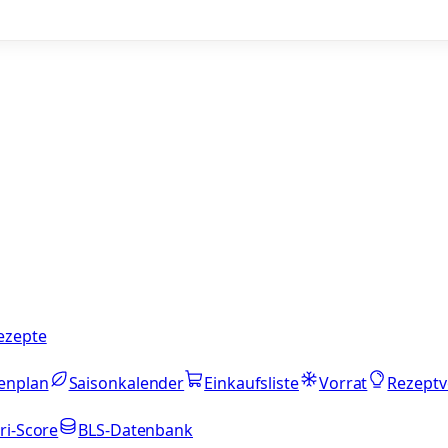
ezepte
enplan
Saisonkalender
Einkaufsliste
Vorrat
Rezeptv
ri-Score
BLS-Datenbank