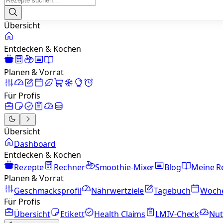
Übersicht
Entdecken & Kochen
Planen & Vorrat
Für Profis
Übersicht
Dashboard
Entdecken & Kochen
Rezepte
Rechner
Smoothie-Mixer
Blog
Meine R
Planen & Vorrat
Geschmacksprofil
Nährwertziele
Tagebuch
Woch
Für Profis
Übersicht
Etikett
Health Claims
LMIV-Check
Nut