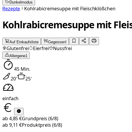
Dunkelmodus
Rezepte
Kohlrabicremesuppe mit Fleischklößchen
Kohlrabicremesuppe mit Fle
Auf Einkaufsliste
Gegessen!
Glutenfrei
Eierfrei
Nussfrei
Allergene
1
45
Min.
20
′
25
′
einfach
ab
4,85 €
Grundpreis
(6/8)
ab
9,11 €
Produktpreis
(6/8)