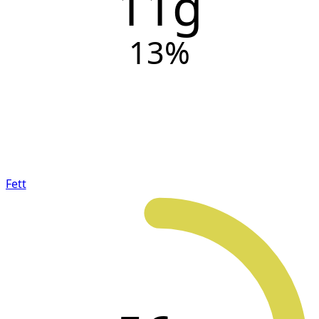
11g
13
%
Fett