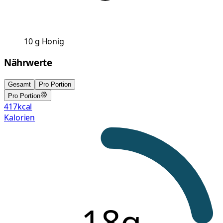
10
g
Honig
Nährwerte
Gesamt
Pro Portion
Pro Portion
417
kcal
Kalorien
18g