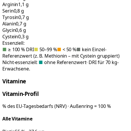
Arginin
1,1 g
Serin
0,8 g
Tyrosin
0,7 g
Alanin
0,7 g
Glycin
0,6 g
Cystein
0,3 g
Essenziell:
■
≥ 100 % DRI
■
50–99 %
■
< 50 %
■
kein Einzel-
Referenzwert (z. B. Methionin – mit Cystein gruppiert)
Nicht-essenziell:
■
ohne Referenzwert
· DRI für 70 kg-
Erwachsene.
Vitamine
Vitamin-Profil
% des EU-Tagesbedarfs (NRV) · Außenring = 100 %
Alle Vitamine