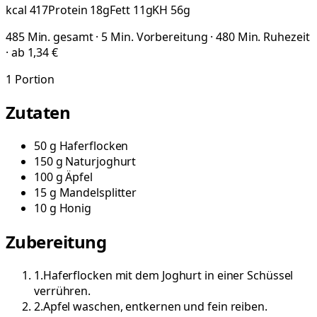
kcal
417
Protein
18
g
Fett
11
g
KH
56
g
485 Min. gesamt · 5 Min. Vorbereitung · 480 Min. Ruhezeit
· ab 1,34 €
1
Portion
Zutaten
50
g
Haferflocken
150
g
Naturjoghurt
100
g
Äpfel
15
g
Mandelsplitter
10
g
Honig
Zubereitung
1
.
Haferflocken mit dem Joghurt in einer Schüssel
verrühren.
2
.
Apfel waschen, entkernen und fein reiben.