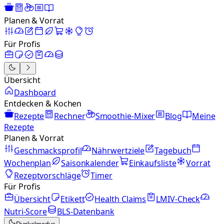
Planen & Vorrat
Für Profis
Übersicht
Dashboard
Entdecken & Kochen
Rezepte
Rechner
Smoothie-Mixer
Blog
Meine
Rezepte
Planen & Vorrat
Geschmacksprofil
Nährwertziele
Tagebuch
Wochenplan
Saisonkalender
Einkaufsliste
Vorrat
Rezeptvorschläge
Timer
Für Profis
Übersicht
Etikett
Health Claims
LMIV-Check
Nutri-Score
BLS-Datenbank