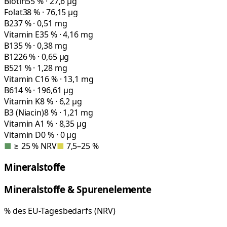
Biotin
55 % · 27,6 µg
Folat
38 % · 76,15 µg
B2
37 % · 0,51 mg
Vitamin E
35 % · 4,16 mg
B1
35 % · 0,38 mg
B12
26 % · 0,65 µg
B5
21 % · 1,28 mg
Vitamin C
16 % · 13,1 mg
B6
14 % · 196,61 µg
Vitamin K
8 % · 6,2 µg
B3 (Niacin)
8 % · 1,21 mg
Vitamin A
1 % · 8,35 µg
Vitamin D
0 % · 0 µg
■
≥ 25 % NRV
■
7,5–25 %
Mineralstoffe
Mineralstoffe & Spurenelemente
% des EU-Tagesbedarfs (NRV)