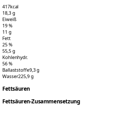
417
kcal
18,3
g
Eiweiß
19
%
11
g
Fett
25
%
55,5
g
Kohlenhydr.
56
%
Ballaststoffe
9,3 g
Wasser
225,9 g
Fettsäuren
Fettsäuren-Zusammensetzung