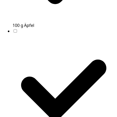
100
g
Äpfel