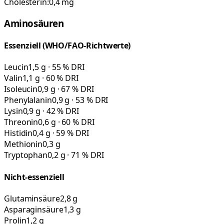
Cholesterin:
0,4
mg
Aminosäuren
Essenziell (WHO/FAO-Richtwerte)
Leucin
1,5 g · 55 % DRI
Valin
1,1 g · 60 % DRI
Isoleucin
0,9 g · 67 % DRI
Phenylalanin
0,9 g · 53 % DRI
Lysin
0,9 g · 42 % DRI
Threonin
0,6 g · 60 % DRI
Histidin
0,4 g · 59 % DRI
Methionin
0,3 g
Tryptophan
0,2 g · 71 % DRI
Nicht-essenziell
Glutaminsäure
2,8 g
Asparaginsäure
1,3 g
Prolin
1,2 g