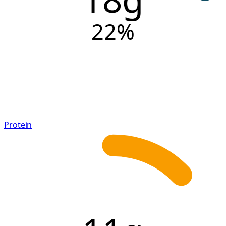
22
%
Protein