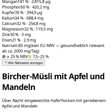
Mangan
141 % · 2.815,8 µg
Phosphor
60 % · 420,2 mg
Kupfer
39 % · 394,9 µg
Kalium
34 % · 688,4 mg
Calcium
32 % · 254,8 mg
Magnesium
32 % · 119,5 mg
Zink
30 % · 3 mg
Eisen
21 % · 2,9 mg
Natrium:
85
mg
(kein EU-NRV — gesundheitlich relevant
ab ca. 2000 mg/Tag)
■
≥ 25 % NRV
■
7,5–25 %
Alle Nährwerte
anzeigen
Bircher-Müsli mit Apfel und
Mandeln
Über Nacht eingeweichte Haferflocken mit geriebenem
Apfel und Mandeln