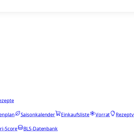
ezepte
enplan
Saisonkalender
Einkaufsliste
Vorrat
Rezeptv
ri-Score
BLS-Datenbank