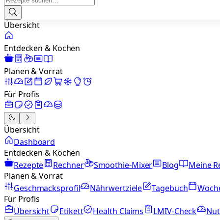
Übersicht
Entdecken & Kochen
Planen & Vorrat
Für Profis
Übersicht
Dashboard
Entdecken & Kochen
Rezepte
Rechner
Smoothie-Mixer
Blog
Meine R
Planen & Vorrat
Geschmacksprofil
Nährwertziele
Tagebuch
Woch
Für Profis
Übersicht
Etikett
Health Claims
LMIV-Check
Nut