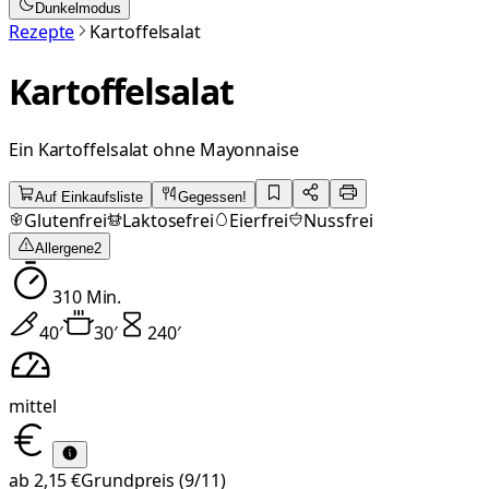
Dunkelmodus
Rezepte
Kartoffelsalat
Kartoffelsalat
Ein Kartoffelsalat ohne Mayonnaise
Auf Einkaufsliste
Gegessen!
Glutenfrei
Laktosefrei
Eierfrei
Nussfrei
Allergene
2
310
Min.
40
′
30
′
240
′
mittel
ab
2,15 €
Grundpreis
(9/11)