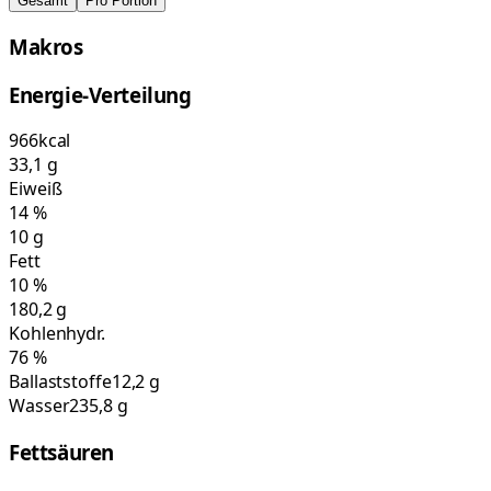
Gesamt
Pro Portion
Makros
Energie-Verteilung
966
kcal
33,1
g
Eiweiß
14
%
10
g
Fett
10
%
180,2
g
Kohlenhydr.
76
%
Ballaststoffe
12,2 g
Wasser
235,8 g
Fettsäuren