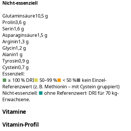
Nicht-essenziell
Glutaminsäure
10,5 g
Prolin
3,6 g
Serin
1,6 g
Asparaginsäure
1,5 g
Arginin
1,3 g
Glycin
1,2 g
Alanin
1 g
Tyrosin
0,9 g
Cystein
0,7 g
Essenziell:
■
≥ 100 % DRI
■
50–99 %
■
< 50 %
■
kein Einzel-
Referenzwert (z. B. Methionin – mit Cystein gruppiert)
Nicht-essenziell:
■
ohne Referenzwert
· DRI für 70 kg-
Erwachsene.
Vitamine
Vitamin-Profil