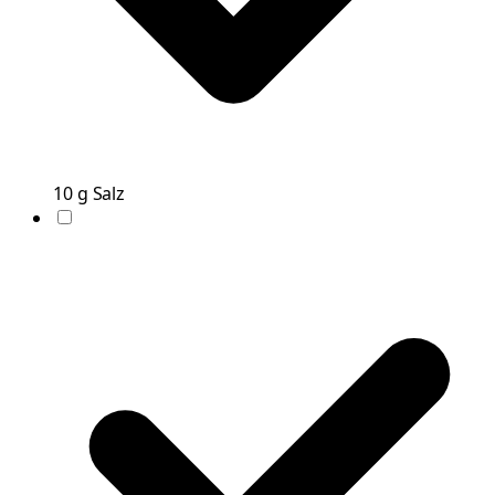
10
g
Salz