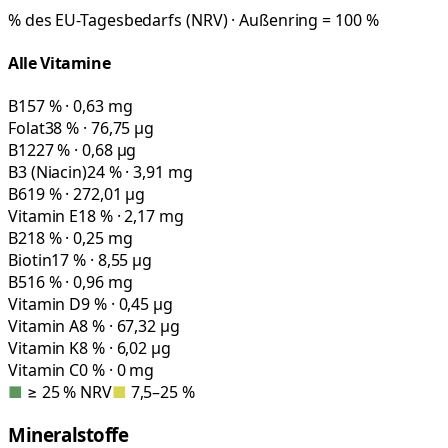
% des EU-Tagesbedarfs (NRV) · Außenring = 100 %
Alle Vitamine
B1
57 % · 0,63 mg
Folat
38 % · 76,75 µg
B12
27 % · 0,68 µg
B3 (Niacin)
24 % · 3,91 mg
B6
19 % · 272,01 µg
Vitamin E
18 % · 2,17 mg
B2
18 % · 0,25 mg
Biotin
17 % · 8,55 µg
B5
16 % · 0,96 mg
Vitamin D
9 % · 0,45 µg
Vitamin A
8 % · 67,32 µg
Vitamin K
8 % · 6,02 µg
Vitamin C
0 % · 0 mg
■
≥ 25 % NRV
■
7,5–25 %
Mineralstoffe