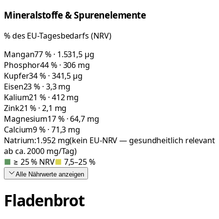
Mineralstoffe & Spurenelemente
% des EU-Tagesbedarfs (NRV)
Mangan
77 % · 1.531,5 µg
Phosphor
44 % · 306 mg
Kupfer
34 % · 341,5 µg
Eisen
23 % · 3,3 mg
Kalium
21 % · 412 mg
Zink
21 % · 2,1 mg
Magnesium
17 % · 64,7 mg
Calcium
9 % · 71,3 mg
Natrium:
1.952
mg
(kein EU-NRV — gesundheitlich relevant
ab ca. 2000 mg/Tag)
■
≥ 25 % NRV
■
7,5–25 %
Alle Nährwerte
anzeigen
Fladenbrot