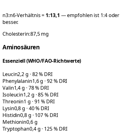
n3:n6-Verhältnis =
1:
13,1
— empfohlen ist 1:4 oder
besser.
Cholesterin:
87,5
mg
Aminosäuren
Essenziell (WHO/FAO-Richtwerte)
Leucin
2,2 g · 82 % DRI
Phenylalanin
1,6 g · 92 % DRI
Valin
1,4 g · 78 % DRI
Isoleucin
1,2 g · 85 % DRI
Threonin
1 g · 91 % DRI
Lysin
0,8 g · 40 % DRI
Histidin
0,8 g · 107 % DRI
Methionin
0,6 g
Tryptophan
0,4 g · 125 % DRI