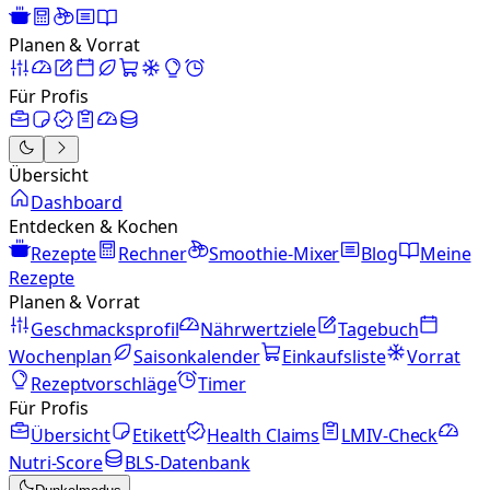
Planen & Vorrat
Für Profis
Übersicht
Dashboard
Entdecken & Kochen
Rezepte
Rechner
Smoothie-Mixer
Blog
Meine
Rezepte
Planen & Vorrat
Geschmacksprofil
Nährwertziele
Tagebuch
Wochenplan
Saisonkalender
Einkaufsliste
Vorrat
Rezeptvorschläge
Timer
Für Profis
Übersicht
Etikett
Health Claims
LMIV-Check
Nutri-Score
BLS-Datenbank