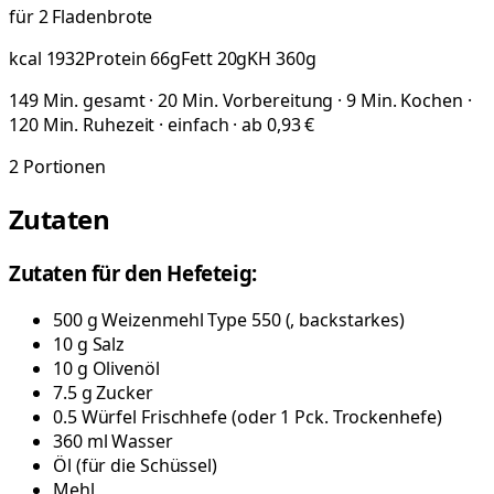
für 2 Fladenbrote
kcal
1932
Protein
66
g
Fett
20
g
KH
360
g
149 Min. gesamt · 20 Min. Vorbereitung · 9 Min. Kochen ·
120 Min. Ruhezeit · einfach · ab 0,93 €
2
Portionen
Zutaten
Zutaten für den Hefeteig:
500
g
Weizenmehl Type 550
(
, backstarkes
)
10
g
Salz
10
g
Olivenöl
7.5
g
Zucker
0.5
Würfel
Frischhefe
(
oder 1 Pck. Trockenhefe
)
360
ml
Wasser
Öl
(
für die Schüssel
)
Mehl