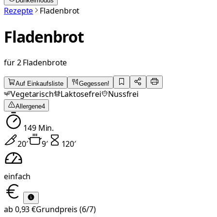
Dunkelmodus
Rezepte
Fladenbrot
Fladenbrot
für 2 Fladenbrote
Auf Einkaufsliste
Gegessen!
Vegetarisch
Laktosefrei
Nussfrei
Allergene
4
149
Min.
20
′
9
′
120
′
einfach
ab
0,93 €
Grundpreis
(6/7)