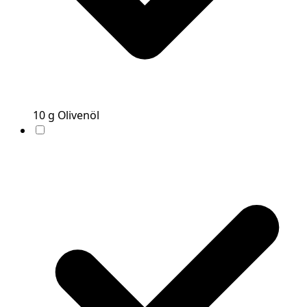
10
g
Olivenöl