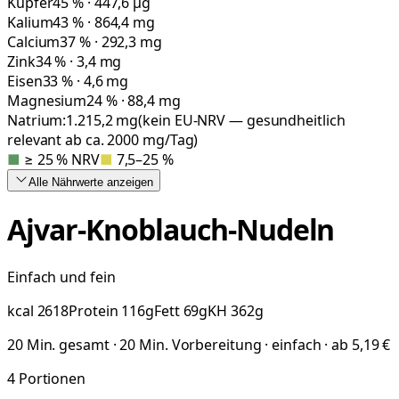
Kupfer
45 % · 447,6 µg
Kalium
43 % · 864,4 mg
Calcium
37 % · 292,3 mg
Zink
34 % · 3,4 mg
Eisen
33 % · 4,6 mg
Magnesium
24 % · 88,4 mg
Natrium:
1.215,2
mg
(kein EU-NRV — gesundheitlich
relevant ab ca. 2000 mg/Tag)
■
≥ 25 % NRV
■
7,5–25 %
Alle Nährwerte
anzeigen
Ajvar-Knoblauch-Nudeln
Einfach und fein
kcal
2618
Protein
116
g
Fett
69
g
KH
362
g
20 Min. gesamt · 20 Min. Vorbereitung · einfach · ab 5,19 €
4
Portionen