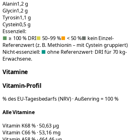
Alanin
1,2 g
Glycin
1,2 g
Tyrosin
1,1 g
Cystein
0,5 g
Essenziell:
■
≥ 100 % DRI
■
50–99 %
■
< 50 %
■
kein Einzel-
Referenzwert (z. B. Methionin – mit Cystein gruppiert)
Nicht-essenziell:
■
ohne Referenzwert
· DRI für 70 kg-
Erwachsene.
Vitamine
Vitamin-Profil
% des EU-Tagesbedarfs (NRV) · Außenring = 100 %
Alle Vitamine
Vitamin K
68 % · 50,63 µg
Vitamin C
66 % · 53,16 mg
Vitamin A
58 % · 464,46 µg