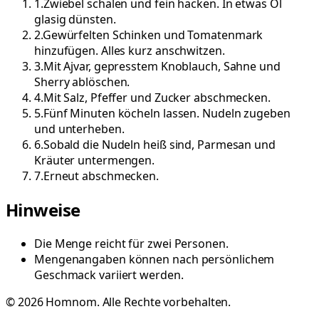
1
.
Zwiebel schälen und fein hacken. In etwas Öl
glasig dünsten.
2
.
Gewürfelten Schinken und Tomatenmark
hinzufügen. Alles kurz anschwitzen.
3
.
Mit Ajvar, gepresstem Knoblauch, Sahne und
Sherry ablöschen.
4
.
Mit Salz, Pfeffer und Zucker abschmecken.
5
.
Fünf Minuten köcheln lassen. Nudeln zugeben
und unterheben.
6
.
Sobald die Nudeln heiß sind, Parmesan und
Kräuter untermengen.
7
.
Erneut abschmecken.
Hinweise
Die Menge reicht für zwei Personen.
Mengenangaben können nach persönlichem
Geschmack variiert werden.
©
2026
Homnom. Alle Rechte vorbehalten.