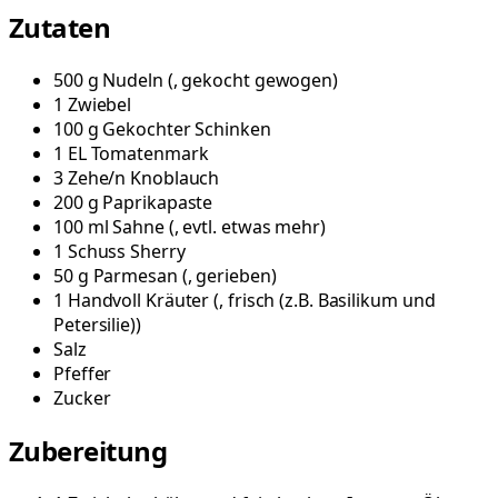
Zutaten
500
g
Nudeln
(
, gekocht gewogen
)
1
Zwiebel
100
g
Gekochter Schinken
1
EL
Tomatenmark
3
Zehe/n
Knoblauch
200
g
Paprikapaste
100
ml
Sahne
(
, evtl. etwas mehr
)
1
Schuss
Sherry
50
g
Parmesan
(
, gerieben
)
1
Handvoll
Kräuter
(
, frisch (z.B. Basilikum und
Petersilie)
)
Salz
Pfeffer
Zucker
Zubereitung