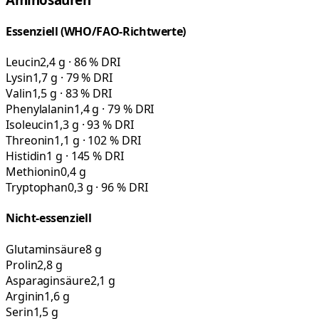
Essenziell (WHO/FAO-Richtwerte)
Leucin
2,4 g · 86 % DRI
Lysin
1,7 g · 79 % DRI
Valin
1,5 g · 83 % DRI
Phenylalanin
1,4 g · 79 % DRI
Isoleucin
1,3 g · 93 % DRI
Threonin
1,1 g · 102 % DRI
Histidin
1 g · 145 % DRI
Methionin
0,4 g
Tryptophan
0,3 g · 96 % DRI
Nicht-essenziell
Glutaminsäure
8 g
Prolin
2,8 g
Asparaginsäure
2,1 g
Arginin
1,6 g
Serin
1,5 g