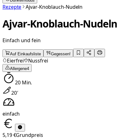
Dunkelmodus
Rezepte
Ajvar-Knoblauch-Nudeln
Ajvar-Knoblauch-Nudeln
Einfach und fein
Auf Einkaufsliste
Gegessen!
Eierfrei
Nussfrei
Allergene
4
20
Min.
20
′
einfach
5,19 €
Grundpreis