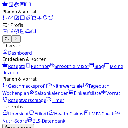
Planen & Vorrat
Für Profis
Übersicht
Dashboard
Entdecken & Kochen
Rezepte
Rechner
Smoothie-Mixer
Blog
Meine
Rezepte
Planen & Vorrat
Geschmacksprofil
Nährwertziele
Tagebuch
Wochenplan
Saisonkalender
Einkaufsliste
Vorrat
Rezeptvorschläge
Timer
Für Profis
Übersicht
Etikett
Health Claims
LMIV-Check
Nutri-Score
BLS-Datenbank