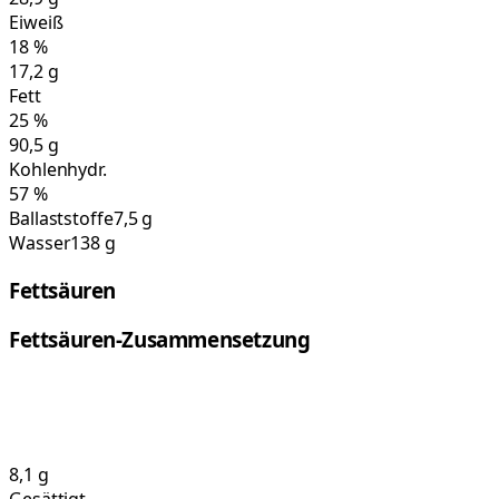
Eiweiß
18
%
17,2
g
Fett
25
%
90,5
g
Kohlenhydr.
57
%
Ballaststoffe
7,5 g
Wasser
138 g
Fettsäuren
Fettsäuren-Zusammensetzung
8,1
g