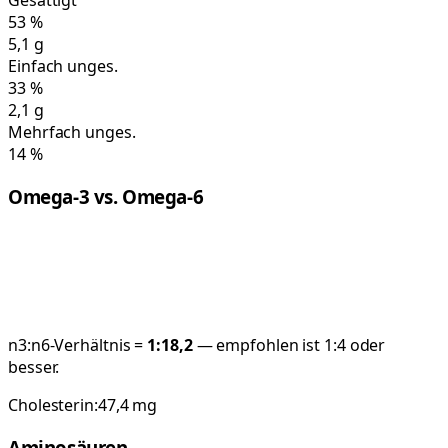
Gesättigt
53
%
5,1
g
Einfach unges.
33
%
2,1
g
Mehrfach unges.
14
%
Omega-3 vs. Omega-6
n3:n6-Verhältnis =
1:
18,2
— empfohlen ist 1:4 oder
besser.
Cholesterin:
47,4
mg
Aminosäuren