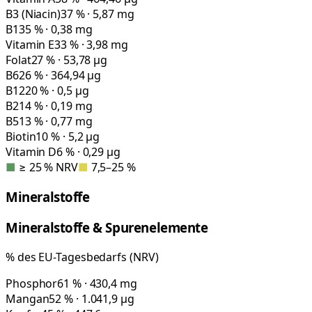
B3 (Niacin)
37 % · 5,87 mg
B1
35 % · 0,38 mg
Vitamin E
33 % · 3,98 mg
Folat
27 % · 53,78 µg
B6
26 % · 364,94 µg
B12
20 % · 0,5 µg
B2
14 % · 0,19 mg
B5
13 % · 0,77 mg
Biotin
10 % · 5,2 µg
Vitamin D
6 % · 0,29 µg
■
≥ 25 % NRV
■
7,5–25 %
Mineralstoffe
Mineralstoffe & Spurenelemente
% des EU-Tagesbedarfs (NRV)
Phosphor
61 % · 430,4 mg
Mangan
52 % · 1.041,9 µg