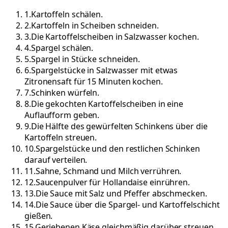
1
.
Kartoffeln schälen.
2
.
Kartoffeln in Scheiben schneiden.
3
.
Die Kartoffelscheiben in Salzwasser kochen.
4
.
Spargel schälen.
5
.
Spargel in Stücke schneiden.
6
.
Spargelstücke in Salzwasser mit etwas
Zitronensaft für 15 Minuten kochen.
7
.
Schinken würfeln.
8
.
Die gekochten Kartoffelscheiben in eine
Auflaufform geben.
9
.
Die Hälfte des gewürfelten Schinkens über die
Kartoffeln streuen.
10
.
Spargelstücke und den restlichen Schinken
darauf verteilen.
11
.
Sahne, Schmand und Milch verrühren.
12
.
Saucenpulver für Hollandaise einrühren.
13
.
Die Sauce mit Salz und Pfeffer abschmecken.
14
.
Die Sauce über die Spargel- und Kartoffelschicht
gießen.
15
.
Geriebenen Käse gleichmäßig darüber streuen.