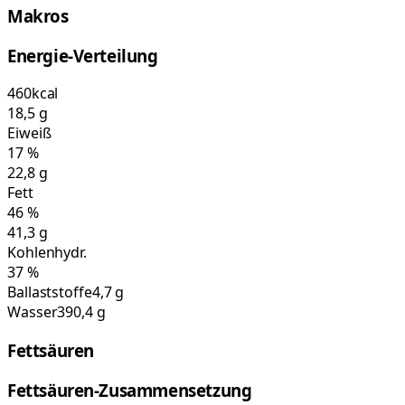
Makros
Energie-Verteilung
460
kcal
18,5
g
Eiweiß
17
%
22,8
g
Fett
46
%
41,3
g
Kohlenhydr.
37
%
Ballaststoffe
4,7 g
Wasser
390,4 g
Fettsäuren
Fettsäuren-Zusammensetzung