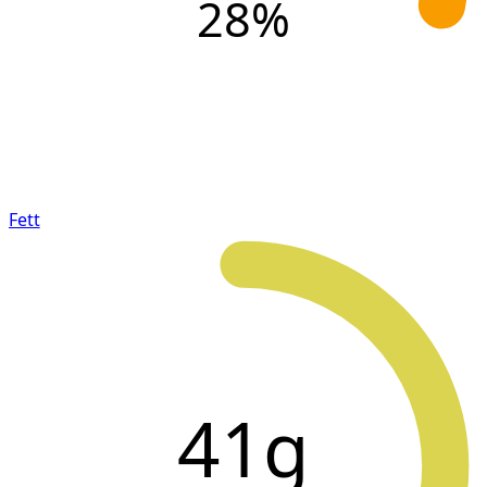
28
%
Fett
41g