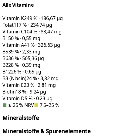
Alle Vitamine
Vitamin K
249 % · 186,67 µg
Folat
117 % · 234,74 µg
Vitamin C
104 % · 83,47 mg
B1
50 % · 0,55 mg
Vitamin A
41 % · 326,63 µg
B5
39 % · 2,33 mg
B6
36 % · 505,36 µg
B2
28 % · 0,39 mg
B12
26 % · 0,65 µg
B3 (Niacin)
24 % · 3,82 mg
Vitamin E
23 % · 2,81 mg
Biotin
18 % · 9,24 µg
Vitamin D
5 % · 0,23 µg
■
≥ 25 % NRV
■
7,5–25 %
Mineralstoffe
Mineralstoffe & Spurenelemente