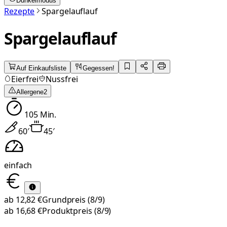
Dunkelmodus
Rezepte
Spargelauflauf
Spargelauflauf
Auf Einkaufsliste
Gegessen!
Eierfrei
Nussfrei
Allergene
2
105
Min.
60
′
45
′
einfach
ab
12,82 €
Grundpreis
(8/9)
ab
16,68 €
Produktpreis
(8/9)