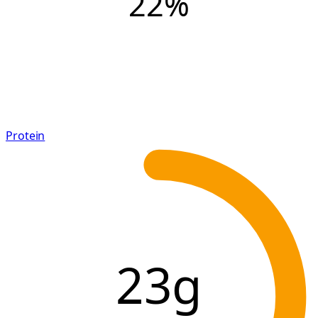
22
%
Protein
23g