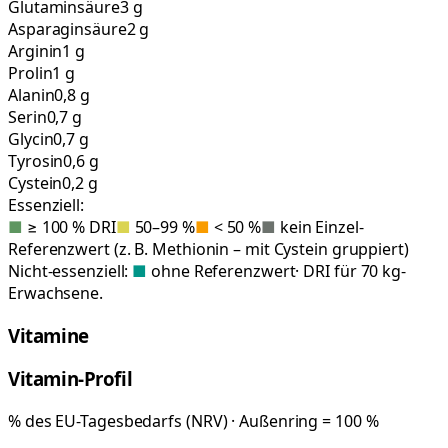
Glutaminsäure
3 g
Asparaginsäure
2 g
Arginin
1 g
Prolin
1 g
Alanin
0,8 g
Serin
0,7 g
Glycin
0,7 g
Tyrosin
0,6 g
Cystein
0,2 g
Essenziell:
■
≥ 100 % DRI
■
50–99 %
■
< 50 %
■
kein Einzel-
Referenzwert (z. B. Methionin – mit Cystein gruppiert)
Nicht-essenziell:
■
ohne Referenzwert
· DRI für 70 kg-
Erwachsene.
Vitamine
Vitamin-Profil
% des EU-Tagesbedarfs (NRV) · Außenring = 100 %