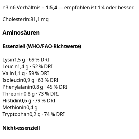
n3:n6-Verhältnis =
1:
5,4
— empfohlen ist 1:4 oder besser.
Cholesterin:
81,1
mg
Aminosäuren
Essenziell (WHO/FAO-Richtwerte)
Lysin
1,5 g · 69 % DRI
Leucin
1,4 g · 52 % DRI
Valin
1,1 g · 59 % DRI
Isoleucin
0,9 g · 63 % DRI
Phenylalanin
0,8 g · 45 % DRI
Threonin
0,8 g · 73 % DRI
Histidin
0,6 g · 79 % DRI
Methionin
0,4 g
Tryptophan
0,2 g · 74 % DRI
Nicht-essenziell