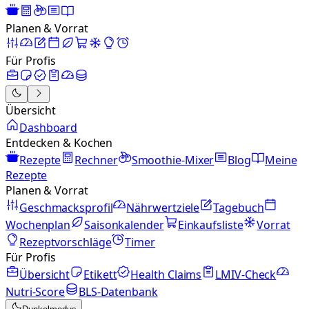
Planen & Vorrat
Für Profis
Übersicht
Dashboard
Entdecken & Kochen
Rezepte
Rechner
Smoothie-Mixer
Blog
Meine
Rezepte
Planen & Vorrat
Geschmacksprofil
Nährwertziele
Tagebuch
Wochenplan
Saisonkalender
Einkaufsliste
Vorrat
Rezeptvorschläge
Timer
Für Profis
Übersicht
Etikett
Health Claims
LMIV-Check
Nutri-Score
BLS-Datenbank