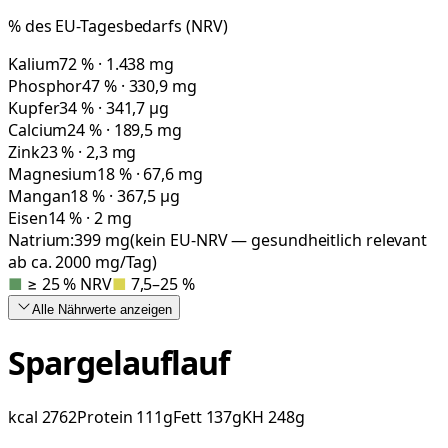
% des EU-Tagesbedarfs (NRV)
Kalium
72 % · 1.438 mg
Phosphor
47 % · 330,9 mg
Kupfer
34 % · 341,7 µg
Calcium
24 % · 189,5 mg
Zink
23 % · 2,3 mg
Magnesium
18 % · 67,6 mg
Mangan
18 % · 367,5 µg
Eisen
14 % · 2 mg
Natrium:
399
mg
(kein EU-NRV — gesundheitlich relevant
ab ca. 2000 mg/Tag)
■
≥ 25 % NRV
■
7,5–25 %
Alle Nährwerte
anzeigen
Spargelauflauf
kcal
2762
Protein
111
g
Fett
137
g
KH
248
g