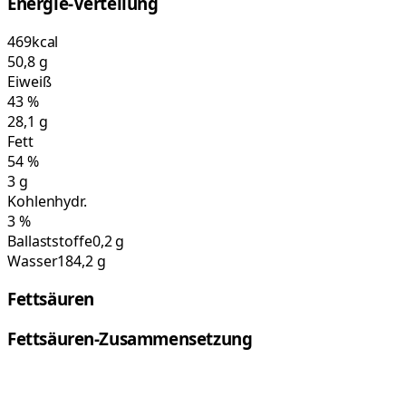
Energie-Verteilung
469
kcal
50,8
g
Eiweiß
43
%
28,1
g
Fett
54
%
3
g
Kohlenhydr.
3
%
Ballaststoffe
0,2 g
Wasser
184,2 g
Fettsäuren
Fettsäuren-Zusammensetzung