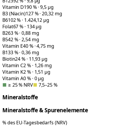
B12
392 % · 9,8 µg
Vitamin D
190 % · 9,5 µg
B3 (Niacin)
127 % · 20,32 mg
B6
102 % · 1.424,12 µg
Folat
67 % · 134 µg
B2
63 % · 0,88 mg
B5
42 % · 2,54 mg
Vitamin E
40 % · 4,75 mg
B1
33 % · 0,36 mg
Biotin
24 % · 11,93 µg
Vitamin C
2 % · 1,26 mg
Vitamin K
2 % · 1,51 µg
Vitamin A
0 % · 0 µg
■
≥ 25 % NRV
■
7,5–25 %
Mineralstoffe
Mineralstoffe & Spurenelemente
% des EU-Tagesbedarfs (NRV)