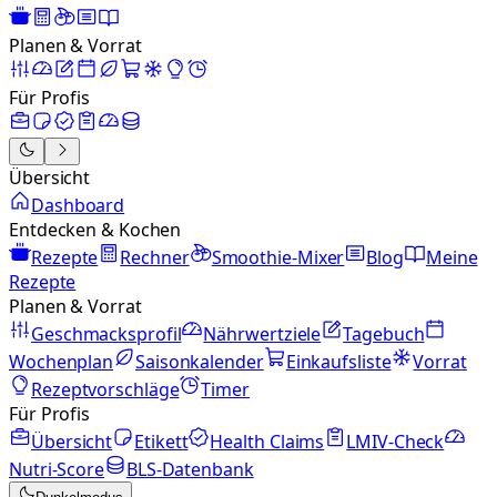
Planen & Vorrat
Für Profis
Übersicht
Dashboard
Entdecken & Kochen
Rezepte
Rechner
Smoothie-Mixer
Blog
Meine
Rezepte
Planen & Vorrat
Geschmacksprofil
Nährwertziele
Tagebuch
Wochenplan
Saisonkalender
Einkaufsliste
Vorrat
Rezeptvorschläge
Timer
Für Profis
Übersicht
Etikett
Health Claims
LMIV-Check
Nutri-Score
BLS-Datenbank