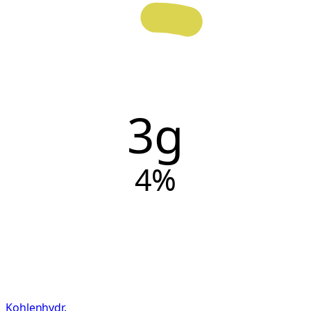
3g
4
%
Kohlenhydr.