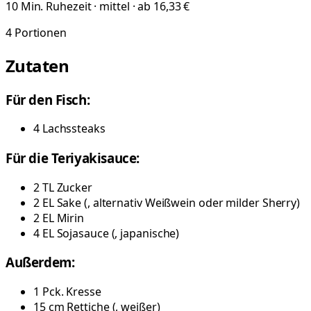
10 Min. Ruhezeit · mittel · ab 16,33 €
4
Portionen
Zutaten
Für den Fisch:
4
Lachssteaks
Für die Teriyakisauce:
2
TL
Zucker
2
EL
Sake
(
, alternativ Weißwein oder milder Sherry
)
2
EL
Mirin
4
EL
Sojasauce
(
, japanische
)
Außerdem:
1
Pck.
Kresse
15
cm
Rettiche
(
, weißer
)