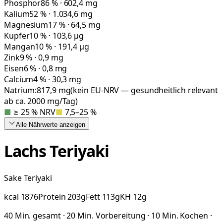
Phosphor
86 % · 602,4 mg
Kalium
52 % · 1.034,6 mg
Magnesium
17 % · 64,5 mg
Kupfer
10 % · 103,6 µg
Mangan
10 % · 191,4 µg
Zink
9 % · 0,9 mg
Eisen
6 % · 0,8 mg
Calcium
4 % · 30,3 mg
Natrium:
817,9
mg
(kein EU-NRV — gesundheitlich relevant
ab ca. 2000 mg/Tag)
■
≥ 25 % NRV
■
7,5–25 %
Alle Nährwerte
anzeigen
Lachs Teriyaki
Sake Teriyaki
kcal
1876
Protein
203
g
Fett
113
g
KH
12
g
40 Min. gesamt · 20 Min. Vorbereitung · 10 Min. Kochen ·