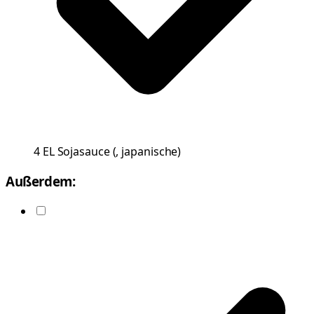
4
EL
Sojasauce
(
, japanische
)
Außerdem: