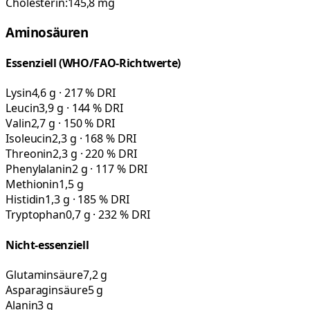
Cholesterin:
145,8
mg
Aminosäuren
Essenziell (WHO/FAO-Richtwerte)
Lysin
4,6 g · 217 % DRI
Leucin
3,9 g · 144 % DRI
Valin
2,7 g · 150 % DRI
Isoleucin
2,3 g · 168 % DRI
Threonin
2,3 g · 220 % DRI
Phenylalanin
2 g · 117 % DRI
Methionin
1,5 g
Histidin
1,3 g · 185 % DRI
Tryptophan
0,7 g · 232 % DRI
Nicht-essenziell
Glutaminsäure
7,2 g
Asparaginsäure
5 g
Alanin
3 g