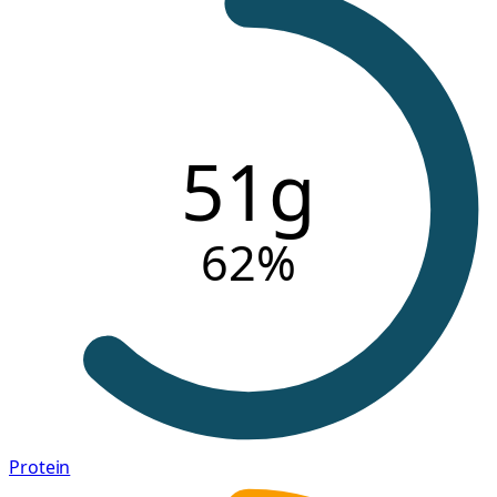
51g
62
%
Protein