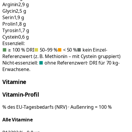
Arginin
2,9 g
Glycin
2,5 g
Serin
1,9 g
Prolin
1,8 g
Tyrosin
1,7 g
Cystein
0,6 g
Essenziell:
■
≥ 100 % DRI
■
50–99 %
■
< 50 %
■
kein Einzel-
Referenzwert (z. B. Methionin – mit Cystein gruppiert)
Nicht-essenziell:
■
ohne Referenzwert
· DRI für 70 kg-
Erwachsene.
Vitamine
Vitamin-Profil
% des EU-Tagesbedarfs (NRV) · Außenring = 100 %
Alle Vitamine