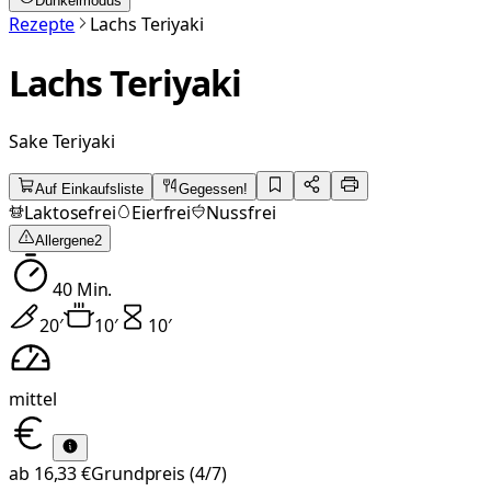
Dunkelmodus
Rezepte
Lachs Teriyaki
Lachs Teriyaki
Sake Teriyaki
Auf Einkaufsliste
Gegessen!
Laktosefrei
Eierfrei
Nussfrei
Allergene
2
40
Min.
20
′
10
′
10
′
mittel
ab
16,33 €
Grundpreis
(4/7)