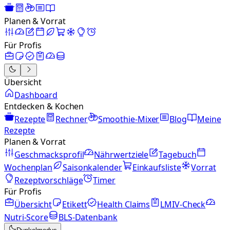
Planen & Vorrat
Für Profis
Übersicht
Dashboard
Entdecken & Kochen
Rezepte
Rechner
Smoothie-Mixer
Blog
Meine
Rezepte
Planen & Vorrat
Geschmacksprofil
Nährwertziele
Tagebuch
Wochenplan
Saisonkalender
Einkaufsliste
Vorrat
Rezeptvorschläge
Timer
Für Profis
Übersicht
Etikett
Health Claims
LMIV-Check
Nutri-Score
BLS-Datenbank