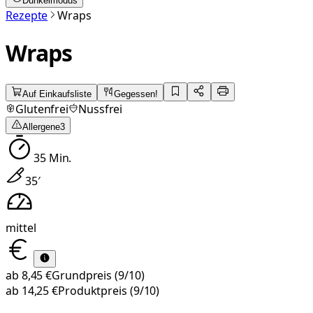
Dunkelmodus
Rezepte
Wraps
Wraps
Auf Einkaufsliste
Gegessen!
Glutenfrei
Nussfrei
Allergene
3
35
Min.
35
′
mittel
ab
8,45 €
Grundpreis
(9/10)
ab
14,25 €
Produktpreis
(9/10)