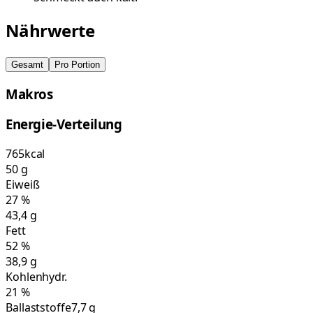
Nährwerte
Gesamt
Pro Portion
Makros
Energie-Verteilung
765
kcal
50
g
Eiweiß
27
%
43,4
g
Fett
52
%
38,9
g
Kohlenhydr.
21
%
Ballaststoffe
7,7 g