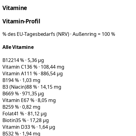
Vitamine
Vitamin-Profil
% des EU-Tagesbedarfs (NRV) · Außenring = 100 %
Alle Vitamine
B12
214 % · 5,36 µg
Vitamin C
136 % · 108,44 mg
Vitamin A
111 % · 886,54 µg
B1
94 % · 1,03 mg
B3 (Niacin)
88 % · 14,15 mg
B6
69 % · 971,35 µg
Vitamin E
67 % · 8,05 mg
B2
59 % · 0,82 mg
Folat
41 % · 81,12 µg
Biotin
35 % · 17,28 µg
Vitamin D
33 % · 1,64 µg
B5
32 % · 1,94 mg