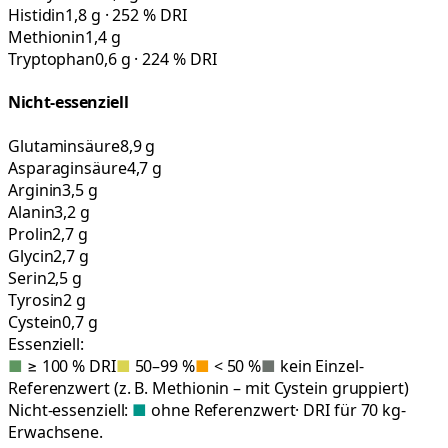
Histidin
1,8 g · 252 % DRI
Methionin
1,4 g
Tryptophan
0,6 g · 224 % DRI
Nicht-essenziell
Glutaminsäure
8,9 g
Asparaginsäure
4,7 g
Arginin
3,5 g
Alanin
3,2 g
Prolin
2,7 g
Glycin
2,7 g
Serin
2,5 g
Tyrosin
2 g
Cystein
0,7 g
Essenziell:
■
≥ 100 % DRI
■
50–99 %
■
< 50 %
■
kein Einzel-
Referenzwert (z. B. Methionin – mit Cystein gruppiert)
Nicht-essenziell:
■
ohne Referenzwert
· DRI für 70 kg-
Erwachsene.