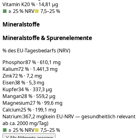
Vitamin K
20 % · 14,81 µg
■
≥ 25 % NRV
■
7,5–25 %
Mineralstoffe
Mineralstoffe & Spurenelemente
% des EU-Tagesbedarfs (NRV)
Phosphor
87 % · 610,1 mg
Kalium
72 % · 1.441,3 mg
Zink
72 % · 7,2 mg
Eisen
38 % · 5,3 mg
Kupfer
34 % · 337,3 µg
Mangan
28 % · 559,2 µg
Magnesium
27 % · 99,6 mg
Calcium
25 % · 199,1 mg
Natrium:
367,2
mg
(kein EU-NRV — gesundheitlich relevant
ab ca. 2000 mg/Tag)
■
≥ 25 % NRV
■
7,5–25 %
Alle Nährwerte
anzeigen