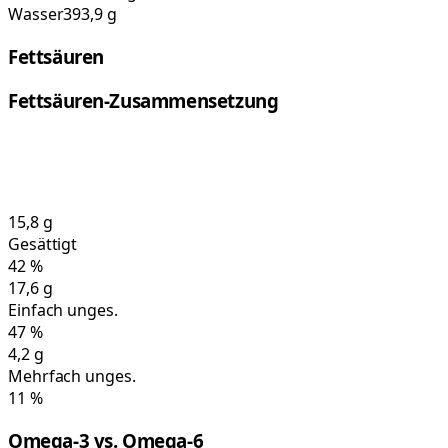
Wasser
393,9 g
Fettsäuren
Fettsäuren-Zusammensetzung
15,8
g
Gesättigt
42
%
17,6
g
Einfach unges.
47
%
4,2
g
Mehrfach unges.
11
%
Omega-3 vs. Omega-6