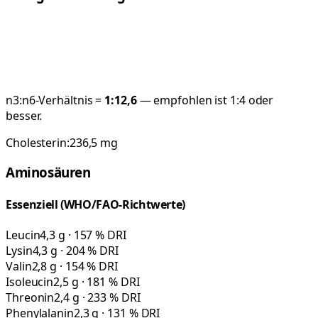
n3:n6-Verhältnis =
1:
12,6
— empfohlen ist 1:4 oder
besser.
Cholesterin:
236,5
mg
Aminosäuren
Essenziell (WHO/FAO-Richtwerte)
Leucin
4,3 g · 157 % DRI
Lysin
4,3 g · 204 % DRI
Valin
2,8 g · 154 % DRI
Isoleucin
2,5 g · 181 % DRI
Threonin
2,4 g · 233 % DRI
Phenylalanin
2,3 g · 131 % DRI