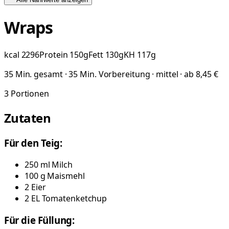
Wraps
kcal
2296
Protein
150
g
Fett
130
g
KH
117
g
35 Min. gesamt · 35 Min. Vorbereitung · mittel · ab 8,45 €
3
Portionen
Zutaten
Für den Teig:
250
ml
Milch
100
g
Maismehl
2
Eier
2
EL
Tomatenketchup
Für die Füllung: