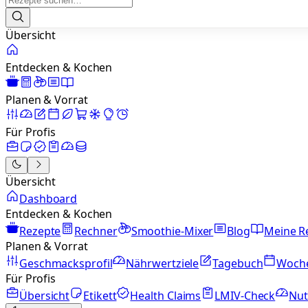
Übersicht
Entdecken & Kochen
Planen & Vorrat
Für Profis
Übersicht
Dashboard
Entdecken & Kochen
Rezepte
Rechner
Smoothie-Mixer
Blog
Meine R
Planen & Vorrat
Geschmacksprofil
Nährwertziele
Tagebuch
Woch
Für Profis
Übersicht
Etikett
Health Claims
LMIV-Check
Nut