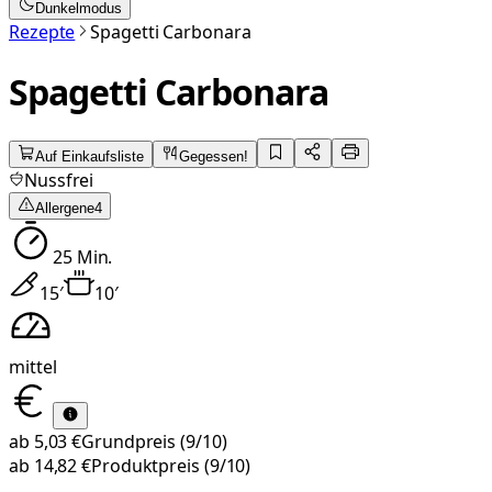
Dunkelmodus
Rezepte
Spagetti Carbonara
Spagetti Carbonara
Auf Einkaufsliste
Gegessen!
Nussfrei
Allergene
4
25
Min.
15
′
10
′
mittel
ab
5,03 €
Grundpreis
(9/10)
ab
14,82 €
Produktpreis
(9/10)