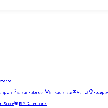
ezepte
enplan
Saisonkalender
Einkaufsliste
Vorrat
Rezeptv
ri-Score
BLS-Datenbank