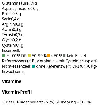
Glutaminsäure
1,4 g
Asparaginsäure
0,6 g
Prolin
0,5 g
Serin
0,4 g
Arginin
0,3 g
Alanin
0,3 g
Tyrosin
0,3 g
Glycin
0,2 g
Cystein
0,1 g
Essenziell:
■
≥ 100 % DRI
■
50–99 %
■
< 50 %
■
kein Einzel-
Referenzwert (z. B. Methionin – mit Cystein gruppiert)
Nicht-essenziell:
■
ohne Referenzwert
· DRI für 70 kg-
Erwachsene.
Vitamine
Vitamin-Profil
% des EU-Tagesbedarfs (NRV) · Außenring = 100 %