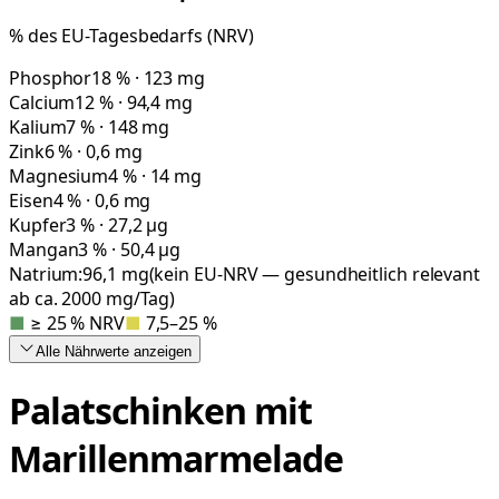
% des EU-Tagesbedarfs (NRV)
Phosphor
18 % · 123 mg
Calcium
12 % · 94,4 mg
Kalium
7 % · 148 mg
Zink
6 % · 0,6 mg
Magnesium
4 % · 14 mg
Eisen
4 % · 0,6 mg
Kupfer
3 % · 27,2 µg
Mangan
3 % · 50,4 µg
Natrium:
96,1
mg
(kein EU-NRV — gesundheitlich relevant
ab ca. 2000 mg/Tag)
■
≥ 25 % NRV
■
7,5–25 %
Alle Nährwerte
anzeigen
Palatschinken mit
Marillenmarmelade