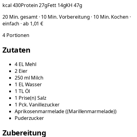
kcal
430
Protein
27
g
Fett
14
g
KH
47
g
20 Min. gesamt · 10 Min. Vorbereitung · 10 Min. Kochen ·
einfach · ab 1,01 €
4
Portionen
Zutaten
4
EL
Mehl
2
Eier
250
ml
Milch
1
EL
Wasser
1
TL
Öl
1
Prise(n)
Salz
1
Pck.
Vanillezucker
Aprikosenmarmelade
(
(Marillenmarmelade)
)
Puderzucker
Zubereitung