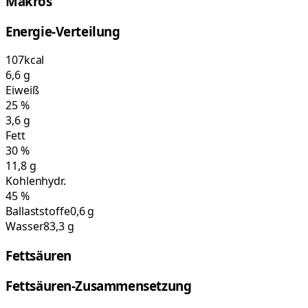
Makros
Energie-Verteilung
107
kcal
6,6
g
Eiweiß
25
%
3,6
g
Fett
30
%
11,8
g
Kohlenhydr.
45
%
Ballaststoffe
0,6 g
Wasser
83,3 g
Fettsäuren
Fettsäuren-Zusammensetzung