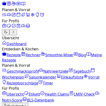
Planen & Vorrat
Für Profis
Übersicht
Dashboard
Entdecken & Kochen
Rezepte
Rechner
Smoothie-Mixer
Blog
Meine
Rezepte
Planen & Vorrat
Geschmacksprofil
Nährwertziele
Tagebuch
Wochenplan
Saisonkalender
Einkaufsliste
Vorrat
Rezeptvorschläge
Timer
Für Profis
Übersicht
Etikett
Health Claims
LMIV-Check
Nutri-Score
BLS-Datenbank