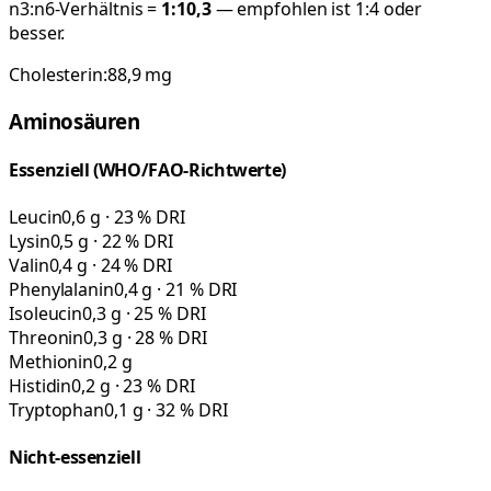
n3:n6-Verhältnis =
1:
10,3
— empfohlen ist 1:4 oder
besser.
Cholesterin:
88,9
mg
Aminosäuren
Essenziell (WHO/FAO-Richtwerte)
Leucin
0,6 g · 23 % DRI
Lysin
0,5 g · 22 % DRI
Valin
0,4 g · 24 % DRI
Phenylalanin
0,4 g · 21 % DRI
Isoleucin
0,3 g · 25 % DRI
Threonin
0,3 g · 28 % DRI
Methionin
0,2 g
Histidin
0,2 g · 23 % DRI
Tryptophan
0,1 g · 32 % DRI
Nicht-essenziell