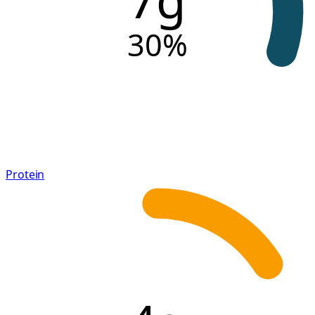
30
%
Protein