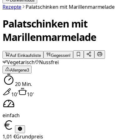
Dunkelmodus
Rezepte
Palatschinken mit Marillenmarmelade
Palatschinken mit
Marillenmarmelade
Auf Einkaufsliste
Gegessen!
Vegetarisch
Nussfrei
Allergene
3
20
Min.
10
′
10
′
einfach
1,01 €
Grundpreis