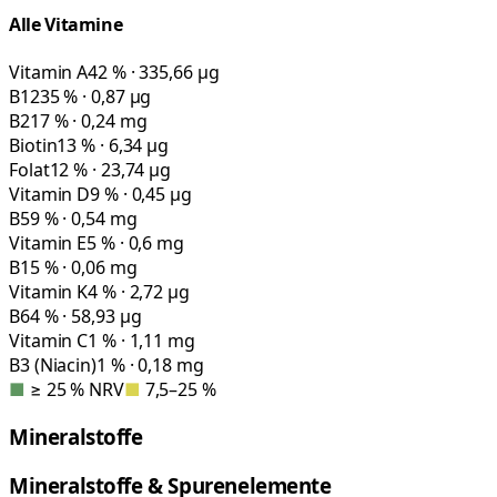
Alle Vitamine
Vitamin A
42 % · 335,66 µg
B12
35 % · 0,87 µg
B2
17 % · 0,24 mg
Biotin
13 % · 6,34 µg
Folat
12 % · 23,74 µg
Vitamin D
9 % · 0,45 µg
B5
9 % · 0,54 mg
Vitamin E
5 % · 0,6 mg
B1
5 % · 0,06 mg
Vitamin K
4 % · 2,72 µg
B6
4 % · 58,93 µg
Vitamin C
1 % · 1,11 mg
B3 (Niacin)
1 % · 0,18 mg
■
≥ 25 % NRV
■
7,5–25 %
Mineralstoffe
Mineralstoffe & Spurenelemente