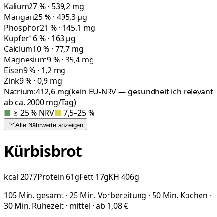
Kalium
27 % · 539,2 mg
Mangan
25 % · 495,3 µg
Phosphor
21 % · 145,1 mg
Kupfer
16 % · 163 µg
Calcium
10 % · 77,7 mg
Magnesium
9 % · 35,4 mg
Eisen
9 % · 1,2 mg
Zink
9 % · 0,9 mg
Natrium:
412,6
mg
(kein EU-NRV — gesundheitlich relevant
ab ca. 2000 mg/Tag)
■
≥ 25 % NRV
■
7,5–25 %
Alle Nährwerte
anzeigen
Kürbisbrot
kcal
2077
Protein
61
g
Fett
17
g
KH
406
g
105 Min. gesamt · 25 Min. Vorbereitung · 50 Min. Kochen ·
30 Min. Ruhezeit · mittel · ab 1,08 €