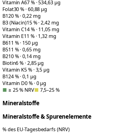
Vitamin A
67 % · 534,63 µg
Folat
30 % · 60,88 µg
B1
20 % · 0,22 mg
B3 (Niacin)
15 % · 2,42 mg
Vitamin C
14 % · 11,05 mg
Vitamin E
11 % · 1,32 mg
B6
11 % · 150 µg
B5
11 % · 0,65 mg
B2
10 % · 0,14 mg
Biotin
6 % · 2,85 µg
Vitamin K
5 % · 3,5 µg
B12
4 % · 0,1 µg
Vitamin D
0 % · 0 µg
■
≥ 25 % NRV
■
7,5–25 %
Mineralstoffe
Mineralstoffe & Spurenelemente
% des EU-Tagesbedarfs (NRV)