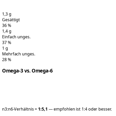
1,3
g
Gesättigt
36
%
1,4
g
Einfach unges.
37
%
1
g
Mehrfach unges.
28
%
Omega-3 vs. Omega-6
n3:n6-Verhältnis =
1:
5,1
— empfohlen ist 1:4 oder besser.