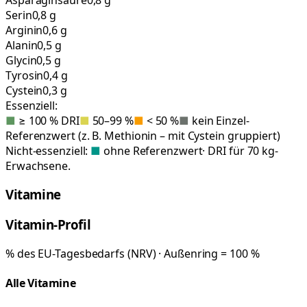
Serin
0,8 g
Arginin
0,6 g
Alanin
0,5 g
Glycin
0,5 g
Tyrosin
0,4 g
Cystein
0,3 g
Essenziell:
■
≥ 100 % DRI
■
50–99 %
■
< 50 %
■
kein Einzel-
Referenzwert (z. B. Methionin – mit Cystein gruppiert)
Nicht-essenziell:
■
ohne Referenzwert
· DRI für 70 kg-
Erwachsene.
Vitamine
Vitamin-Profil
% des EU-Tagesbedarfs (NRV) · Außenring = 100 %
Alle Vitamine