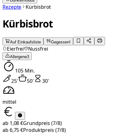
Dunkelmodus
Rezepte
Kürbisbrot
Kürbisbrot
Auf Einkaufsliste
Gegessen!
Eierfrei
Nussfrei
Allergene
3
105
Min.
25
′
50
′
30
′
mittel
ab
1,08 €
Grundpreis
(7/8)
ab
6,75 €
Produktpreis
(7/8)