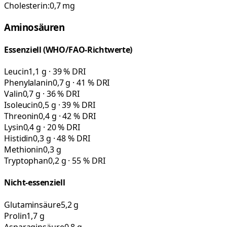
Cholesterin:
0,7
mg
Aminosäuren
Essenziell (WHO/FAO-Richtwerte)
Leucin
1,1 g · 39 % DRI
Phenylalanin
0,7 g · 41 % DRI
Valin
0,7 g · 36 % DRI
Isoleucin
0,5 g · 39 % DRI
Threonin
0,4 g · 42 % DRI
Lysin
0,4 g · 20 % DRI
Histidin
0,3 g · 48 % DRI
Methionin
0,3 g
Tryptophan
0,2 g · 55 % DRI
Nicht-essenziell
Glutaminsäure
5,2 g
Prolin
1,7 g
Asparaginsäure
0,8 g