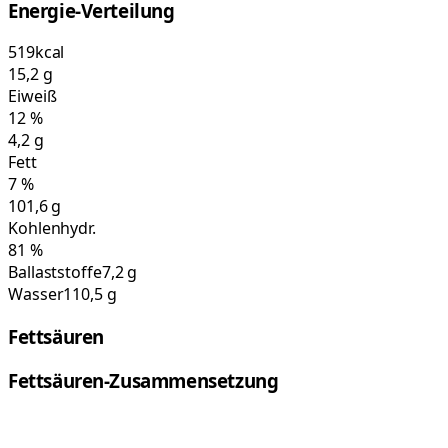
Energie-Verteilung
519
kcal
15,2
g
Eiweiß
12
%
4,2
g
Fett
7
%
101,6
g
Kohlenhydr.
81
%
Ballaststoffe
7,2 g
Wasser
110,5 g
Fettsäuren
Fettsäuren-Zusammensetzung