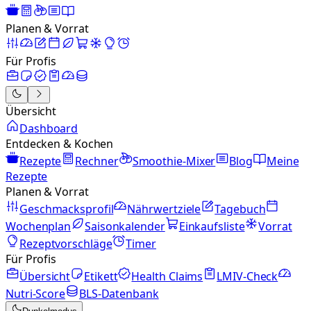
Planen & Vorrat
Für Profis
Übersicht
Dashboard
Entdecken & Kochen
Rezepte
Rechner
Smoothie-Mixer
Blog
Meine
Rezepte
Planen & Vorrat
Geschmacksprofil
Nährwertziele
Tagebuch
Wochenplan
Saisonkalender
Einkaufsliste
Vorrat
Rezeptvorschläge
Timer
Für Profis
Übersicht
Etikett
Health Claims
LMIV-Check
Nutri-Score
BLS-Datenbank