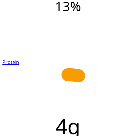
13
%
Protein
4g