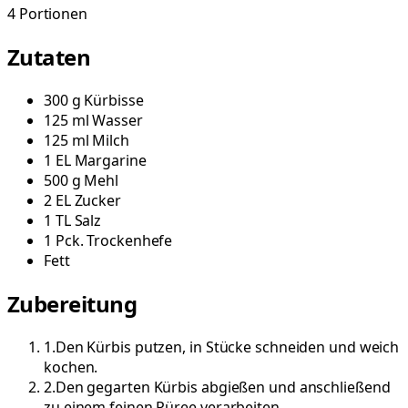
4
Portionen
Zutaten
300
g
Kürbisse
125
ml
Wasser
125
ml
Milch
1
EL
Margarine
500
g
Mehl
2
EL
Zucker
1
TL
Salz
1
Pck.
Trockenhefe
Fett
Zubereitung
1
.
Den Kürbis putzen, in Stücke schneiden und weich
kochen.
2
.
Den gegarten Kürbis abgießen und anschließend
zu einem feinen Püree verarbeiten.