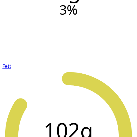
3
%
Fett
102g