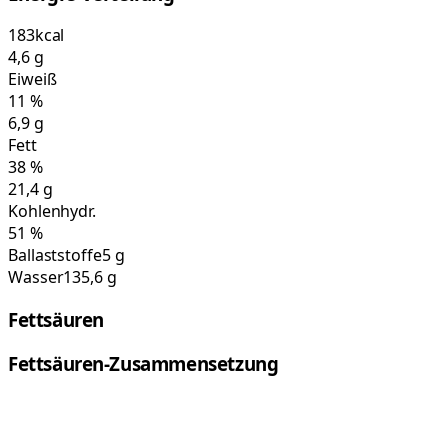
183
kcal
4,6
g
Eiweiß
11
%
6,9
g
Fett
38
%
21,4
g
Kohlenhydr.
51
%
Ballaststoffe
5 g
Wasser
135,6 g
Fettsäuren
Fettsäuren-Zusammensetzung