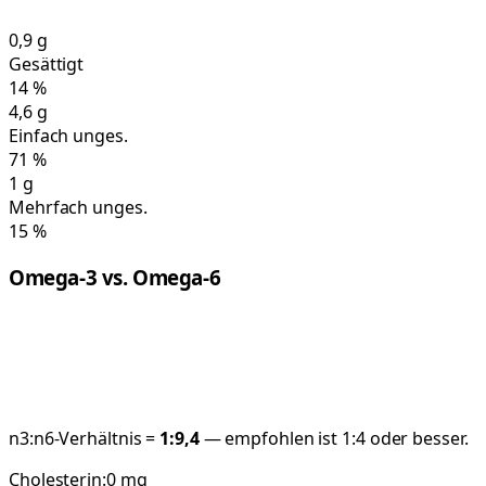
0,9
g
Gesättigt
14
%
4,6
g
Einfach unges.
71
%
1
g
Mehrfach unges.
15
%
Omega-3 vs. Omega-6
n3:n6-Verhältnis =
1:
9,4
— empfohlen ist 1:4 oder besser.
Cholesterin:
0
mg