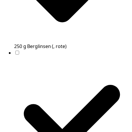
250
g
Berglinsen
(
, rote
)