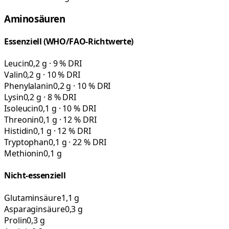
Aminosäuren
Essenziell (WHO/FAO-Richtwerte)
Leucin
0,2 g · 9 % DRI
Valin
0,2 g · 10 % DRI
Phenylalanin
0,2 g · 10 % DRI
Lysin
0,2 g · 8 % DRI
Isoleucin
0,1 g · 10 % DRI
Threonin
0,1 g · 12 % DRI
Histidin
0,1 g · 12 % DRI
Tryptophan
0,1 g · 22 % DRI
Methionin
0,1 g
Nicht-essenziell
Glutaminsäure
1,1 g
Asparaginsäure
0,3 g
Prolin
0,3 g