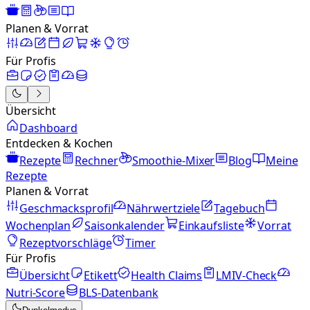
Planen & Vorrat
Für Profis
Übersicht
Dashboard
Entdecken & Kochen
Rezepte
Rechner
Smoothie-Mixer
Blog
Meine
Rezepte
Planen & Vorrat
Geschmacksprofil
Nährwertziele
Tagebuch
Wochenplan
Saisonkalender
Einkaufsliste
Vorrat
Rezeptvorschläge
Timer
Für Profis
Übersicht
Etikett
Health Claims
LMIV-Check
Nutri-Score
BLS-Datenbank