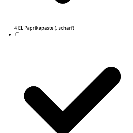
4
EL
Paprikapaste
(
, scharf
)