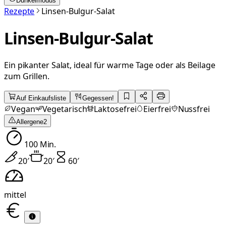
Dunkelmodus
Rezepte
Linsen-Bulgur-Salat
Linsen-Bulgur-Salat
Ein pikanter Salat, ideal für warme Tage oder als Beilage
zum Grillen.
Auf Einkaufsliste
Gegessen!
Vegan
Vegetarisch
Laktosefrei
Eierfrei
Nussfrei
Allergene
2
100
Min.
20
′
20
′
60
′
mittel