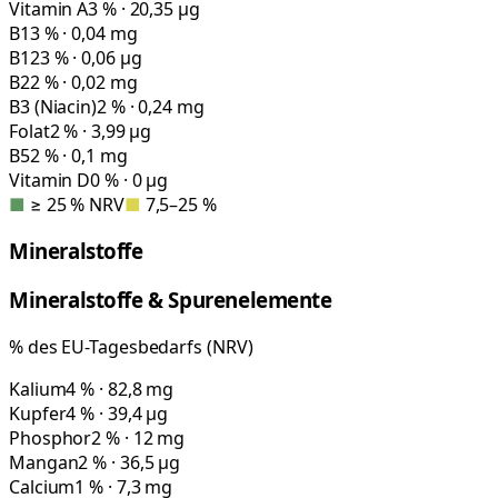
Vitamin A
3 % · 20,35 µg
B1
3 % · 0,04 mg
B12
3 % · 0,06 µg
B2
2 % · 0,02 mg
B3 (Niacin)
2 % · 0,24 mg
Folat
2 % · 3,99 µg
B5
2 % · 0,1 mg
Vitamin D
0 % · 0 µg
■
≥ 25 % NRV
■
7,5–25 %
Mineralstoffe
Mineralstoffe & Spurenelemente
% des EU-Tagesbedarfs (NRV)
Kalium
4 % · 82,8 mg
Kupfer
4 % · 39,4 µg
Phosphor
2 % · 12 mg
Mangan
2 % · 36,5 µg
Calcium
1 % · 7,3 mg