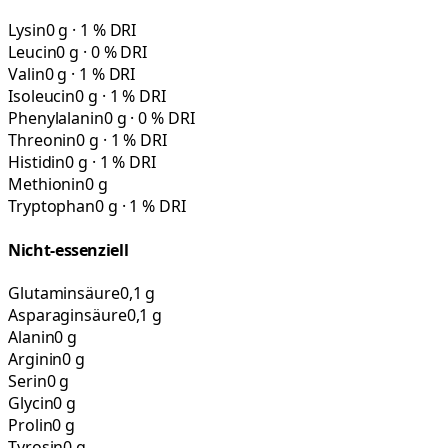
Lysin
0 g · 1 % DRI
Leucin
0 g · 0 % DRI
Valin
0 g · 1 % DRI
Isoleucin
0 g · 1 % DRI
Phenylalanin
0 g · 0 % DRI
Threonin
0 g · 1 % DRI
Histidin
0 g · 1 % DRI
Methionin
0 g
Tryptophan
0 g · 1 % DRI
Nicht-essenziell
Glutaminsäure
0,1 g
Asparaginsäure
0,1 g
Alanin
0 g
Arginin
0 g
Serin
0 g
Glycin
0 g
Prolin
0 g
Tyrosin
0 g