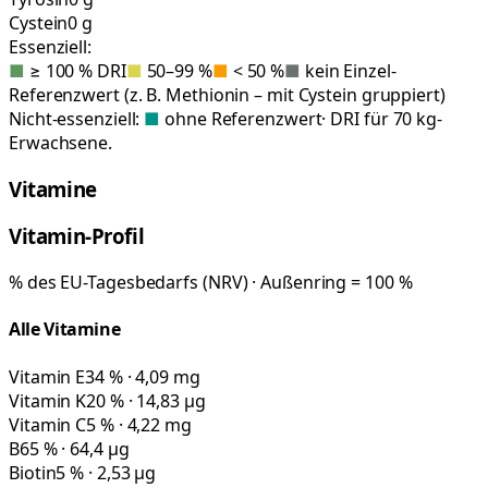
Cystein
0 g
Essenziell:
■
≥ 100 % DRI
■
50–99 %
■
< 50 %
■
kein Einzel-
Referenzwert (z. B. Methionin – mit Cystein gruppiert)
Nicht-essenziell:
■
ohne Referenzwert
· DRI für 70 kg-
Erwachsene.
Vitamine
Vitamin-Profil
% des EU-Tagesbedarfs (NRV) · Außenring = 100 %
Alle Vitamine
Vitamin E
34 % · 4,09 mg
Vitamin K
20 % · 14,83 µg
Vitamin C
5 % · 4,22 mg
B6
5 % · 64,4 µg
Biotin
5 % · 2,53 µg