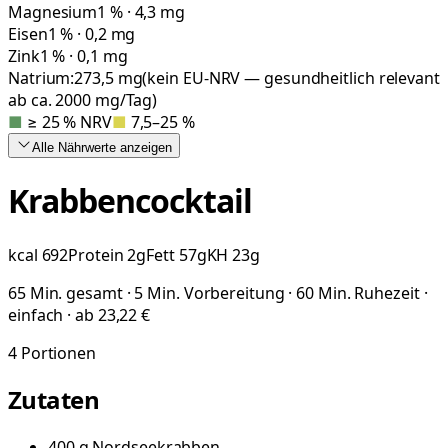
Magnesium
1 % · 4,3 mg
Eisen
1 % · 0,2 mg
Zink
1 % · 0,1 mg
Natrium:
273,5
mg
(kein EU-NRV — gesundheitlich relevant
ab ca. 2000 mg/Tag)
■
≥ 25 % NRV
■
7,5–25 %
Alle Nährwerte
anzeigen
Krabbencocktail
kcal
692
Protein
2
g
Fett
57
g
KH
23
g
65 Min. gesamt · 5 Min. Vorbereitung · 60 Min. Ruhezeit ·
einfach · ab 23,22 €
4
Portionen
Zutaten
400
g
Nordseekrabben