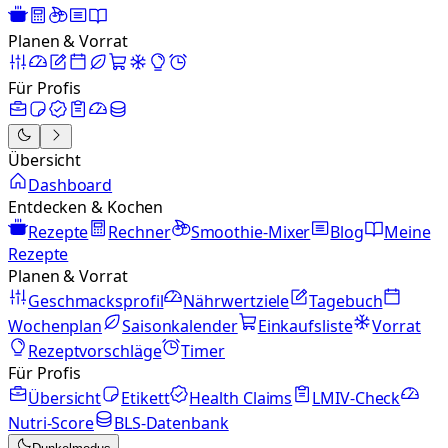
Planen & Vorrat
Für Profis
Übersicht
Dashboard
Entdecken & Kochen
Rezepte
Rechner
Smoothie-Mixer
Blog
Meine
Rezepte
Planen & Vorrat
Geschmacksprofil
Nährwertziele
Tagebuch
Wochenplan
Saisonkalender
Einkaufsliste
Vorrat
Rezeptvorschläge
Timer
Für Profis
Übersicht
Etikett
Health Claims
LMIV-Check
Nutri-Score
BLS-Datenbank