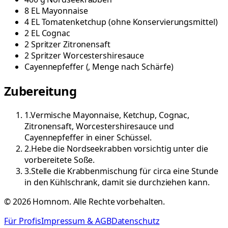
8
EL
Mayonnaise
4
EL
Tomatenketchup
(
ohne Konservierungsmittel
)
2
EL
Cognac
2
Spritzer
Zitronensaft
2
Spritzer
Worcestershiresauce
Cayennepfeffer
(
, Menge nach Schärfe
)
Zubereitung
1
.
Vermische Mayonnaise, Ketchup, Cognac,
Zitronensaft, Worcestershiresauce und
Cayennepfeffer in einer Schüssel.
2
.
Hebe die Nordseekrabben vorsichtig unter die
vorbereitete Soße.
3
.
Stelle die Krabbenmischung für circa eine Stunde
in den Kühlschrank, damit sie durchziehen kann.
©
2026
Homnom. Alle Rechte vorbehalten.
Für Profis
Impressum & AGB
Datenschutz