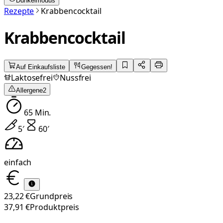
Dunkelmodus
Rezepte
Krabbencocktail
Krabbencocktail
Auf Einkaufsliste
Gegessen!
Laktosefrei
Nussfrei
Allergene
2
65
Min.
5
′
60
′
einfach
23,22 €
Grundpreis
37,91 €
Produktpreis