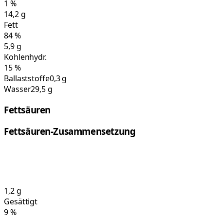
1
%
14,2
g
Fett
84
%
5,9
g
Kohlenhydr.
15
%
Ballaststoffe
0,3 g
Wasser
29,5 g
Fettsäuren
Fettsäuren-Zusammensetzung
1,2
g
Gesättigt
9
%