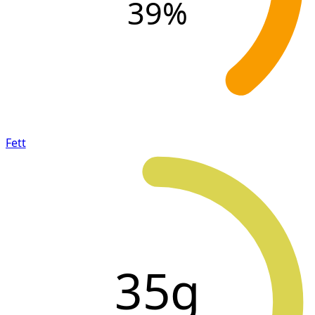
39
%
Fett
35g