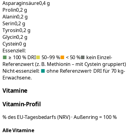
Asparaginsäure
0,4 g
Prolin
0,2 g
Alanin
0,2 g
Serin
0,2 g
Tyrosin
0,2 g
Glycin
0,2 g
Cystein
0 g
Essenziell:
■
≥ 100 % DRI
■
50–99 %
■
< 50 %
■
kein Einzel-
Referenzwert (z. B. Methionin – mit Cystein gruppiert)
Nicht-essenziell:
■
ohne Referenzwert
· DRI für 70 kg-
Erwachsene.
Vitamine
Vitamin-Profil
% des EU-Tagesbedarfs (NRV) · Außenring = 100 %
Alle Vitamine