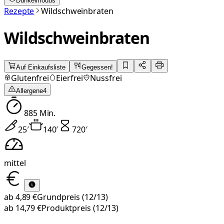
Dunkelmodus
Rezepte
Wildschweinbraten
Wildschweinbraten
Auf Einkaufsliste
Gegessen!
Glutenfrei
Eierfrei
Nussfrei
Allergene
4
885
Min.
25
′
140
′
720
′
mittel
ab
4,89 €
Grundpreis
(12/13)
ab
14,79 €
Produktpreis
(12/13)