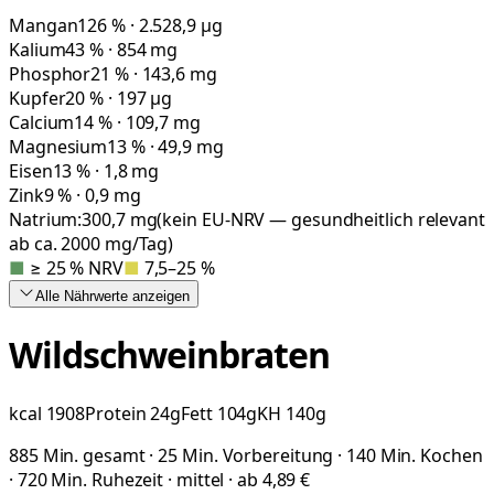
Mangan
126 % · 2.528,9 µg
Kalium
43 % · 854 mg
Phosphor
21 % · 143,6 mg
Kupfer
20 % · 197 µg
Calcium
14 % · 109,7 mg
Magnesium
13 % · 49,9 mg
Eisen
13 % · 1,8 mg
Zink
9 % · 0,9 mg
Natrium:
300,7
mg
(kein EU-NRV — gesundheitlich relevant
ab ca. 2000 mg/Tag)
■
≥ 25 % NRV
■
7,5–25 %
Alle Nährwerte
anzeigen
Wildschweinbraten
kcal
1908
Protein
24
g
Fett
104
g
KH
140
g
885 Min. gesamt · 25 Min. Vorbereitung · 140 Min. Kochen
· 720 Min. Ruhezeit · mittel · ab 4,89 €