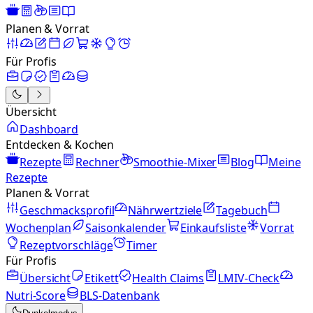
Planen & Vorrat
Für Profis
Übersicht
Dashboard
Entdecken & Kochen
Rezepte
Rechner
Smoothie-Mixer
Blog
Meine
Rezepte
Planen & Vorrat
Geschmacksprofil
Nährwertziele
Tagebuch
Wochenplan
Saisonkalender
Einkaufsliste
Vorrat
Rezeptvorschläge
Timer
Für Profis
Übersicht
Etikett
Health Claims
LMIV-Check
Nutri-Score
BLS-Datenbank