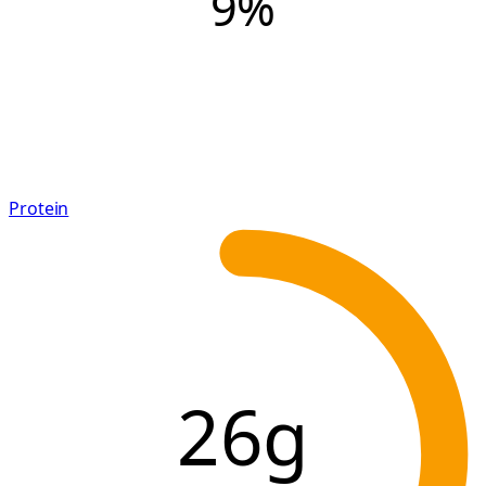
9
%
Protein
26g