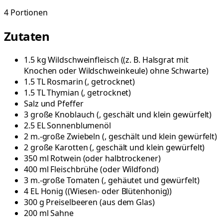
4
Portionen
Zutaten
1.5
kg
Wildschweinfleisch
(
(z. B. Halsgrat mit
Knochen oder Wildschweinkeule) ohne Schwarte
)
1.5
TL
Rosmarin
(
, getrocknet
)
1.5
TL
Thymian
(
, getrocknet
)
Salz und Pfeffer
3
große
Knoblauch
(
, geschält und klein gewürfelt
)
2.5
EL
Sonnenblumenöl
2
m.-große
Zwiebeln
(
, geschält und klein gewürfelt
)
2
große
Karotten
(
, geschält und klein gewürfelt
)
350
ml
Rotwein
(
oder halbtrockener
)
400
ml
Fleischbrühe
(
oder Wildfond
)
3
m.-große
Tomaten
(
, gehäutet und gewürfelt
)
4
EL
Honig
(
(Wiesen- oder Blütenhonig)
)
300
g
Preiselbeeren
(
aus dem Glas
)
200
ml
Sahne