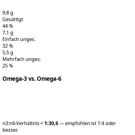
9,8
g
Gesättigt
44
%
7,1
g
Einfach unges.
32
%
5,5
g
Mehrfach unges.
25
%
Omega-3 vs. Omega-6
n3:n6-Verhältnis =
1:
30,6
— empfohlen ist 1:4 oder
besser.