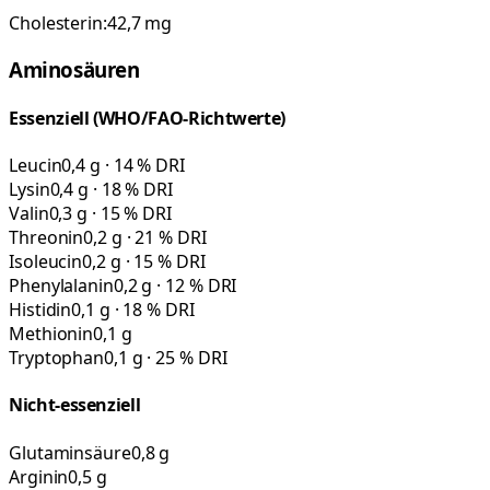
Cholesterin:
42,7
mg
Aminosäuren
Essenziell (WHO/FAO-Richtwerte)
Leucin
0,4 g · 14 % DRI
Lysin
0,4 g · 18 % DRI
Valin
0,3 g · 15 % DRI
Threonin
0,2 g · 21 % DRI
Isoleucin
0,2 g · 15 % DRI
Phenylalanin
0,2 g · 12 % DRI
Histidin
0,1 g · 18 % DRI
Methionin
0,1 g
Tryptophan
0,1 g · 25 % DRI
Nicht-essenziell
Glutaminsäure
0,8 g
Arginin
0,5 g