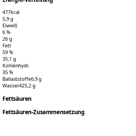
477
kcal
5,9
g
Eiweiß
6
%
26
g
Fett
59
%
35,1
g
Kohlenhydr.
35
%
Ballaststoffe
6,9 g
Wasser
425,2 g
Fettsäuren
Fettsäuren-Zusammensetzung