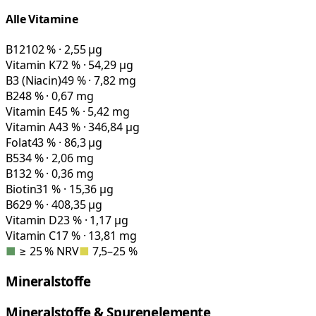
Alle Vitamine
B12
102 % · 2,55 µg
Vitamin K
72 % · 54,29 µg
B3 (Niacin)
49 % · 7,82 mg
B2
48 % · 0,67 mg
Vitamin E
45 % · 5,42 mg
Vitamin A
43 % · 346,84 µg
Folat
43 % · 86,3 µg
B5
34 % · 2,06 mg
B1
32 % · 0,36 mg
Biotin
31 % · 15,36 µg
B6
29 % · 408,35 µg
Vitamin D
23 % · 1,17 µg
Vitamin C
17 % · 13,81 mg
■
≥ 25 % NRV
■
7,5–25 %
Mineralstoffe
Mineralstoffe & Spurenelemente