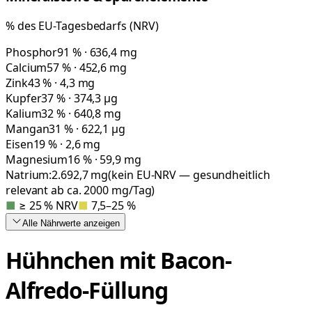
% des EU-Tagesbedarfs (NRV)
Phosphor
91 % · 636,4 mg
Calcium
57 % · 452,6 mg
Zink
43 % · 4,3 mg
Kupfer
37 % · 374,3 µg
Kalium
32 % · 640,8 mg
Mangan
31 % · 622,1 µg
Eisen
19 % · 2,6 mg
Magnesium
16 % · 59,9 mg
Natrium:
2.692,7
mg
(kein EU-NRV — gesundheitlich
relevant ab ca. 2000 mg/Tag)
■
≥ 25 % NRV
■
7,5–25 %
Alle Nährwerte
anzeigen
Hühnchen mit Bacon-
Alfredo-Füllung