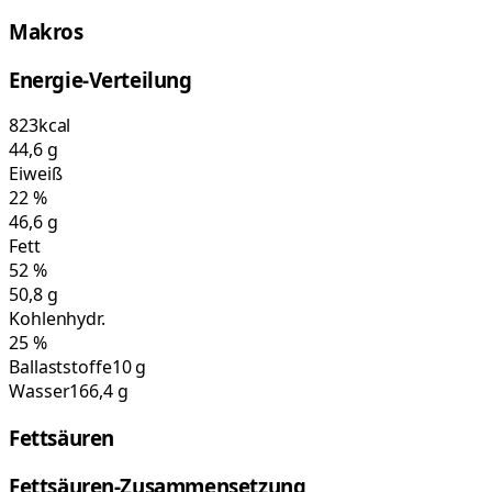
Makros
Energie-Verteilung
823
kcal
44,6
g
Eiweiß
22
%
46,6
g
Fett
52
%
50,8
g
Kohlenhydr.
25
%
Ballaststoffe
10 g
Wasser
166,4 g
Fettsäuren
Fettsäuren-Zusammensetzung