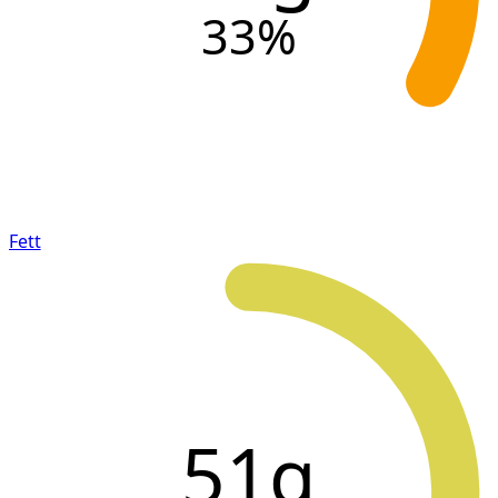
33
%
Fett
51g