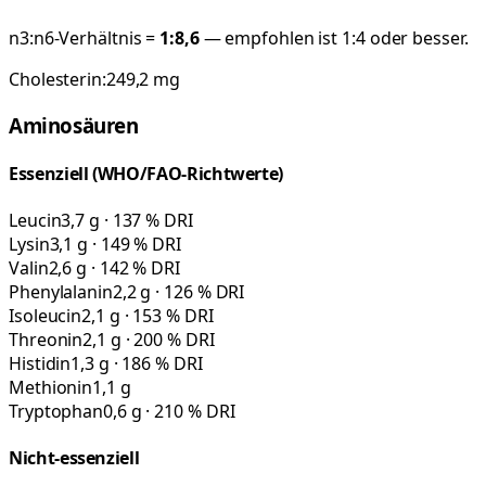
n3:n6-Verhältnis =
1:
8,6
— empfohlen ist 1:4 oder besser.
Cholesterin:
249,2
mg
Aminosäuren
Essenziell (WHO/FAO-Richtwerte)
Leucin
3,7 g · 137 % DRI
Lysin
3,1 g · 149 % DRI
Valin
2,6 g · 142 % DRI
Phenylalanin
2,2 g · 126 % DRI
Isoleucin
2,1 g · 153 % DRI
Threonin
2,1 g · 200 % DRI
Histidin
1,3 g · 186 % DRI
Methionin
1,1 g
Tryptophan
0,6 g · 210 % DRI
Nicht-essenziell