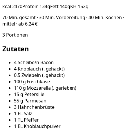
kcal
2470
Protein
134
g
Fett
140
g
KH
152
g
70 Min. gesamt · 30 Min. Vorbereitung · 40 Min. Kochen ·
mittel · ab 6,24 €
3
Portionen
Zutaten
4
Scheibe/n
Bacon
4
Knoblauch
(
, gehackt
)
0.5
Zwiebeln
(
, gehackt
)
100
g
Frischkäse
110
g
Mozzarella
(
, gerieben
)
15
g
Petersilie
55
g
Parmesan
3
Hähnchenbrüste
1
EL
Salz
1
TL
Pfeffer
1
EL
Knoblauchpulver