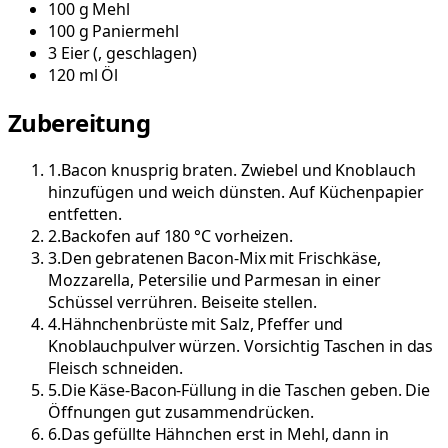
100
g
Mehl
100
g
Paniermehl
3
Eier
(
, geschlagen
)
120
ml
Öl
Zubereitung
1
.
Bacon knusprig braten. Zwiebel und Knoblauch
hinzufügen und weich dünsten. Auf Küchenpapier
entfetten.
2
.
Backofen auf 180 °C vorheizen.
3
.
Den gebratenen Bacon-Mix mit Frischkäse,
Mozzarella, Petersilie und Parmesan in einer
Schüssel verrühren. Beiseite stellen.
4
.
Hähnchenbrüste mit Salz, Pfeffer und
Knoblauchpulver würzen. Vorsichtig Taschen in das
Fleisch schneiden.
5
.
Die Käse-Bacon-Füllung in die Taschen geben. Die
Öffnungen gut zusammendrücken.
6
.
Das gefüllte Hähnchen erst in Mehl, dann in