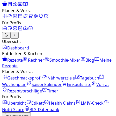
Planen & Vorrat
Für Profis
Übersicht
Dashboard
Entdecken & Kochen
Rezepte
Rechner
Smoothie-Mixer
Blog
Meine
Rezepte
Planen & Vorrat
Geschmacksprofil
Nährwertziele
Tagebuch
Wochenplan
Saisonkalender
Einkaufsliste
Vorrat
Rezeptvorschläge
Timer
Für Profis
Übersicht
Etikett
Health Claims
LMIV-Check
Nutri-Score
BLS-Datenbank