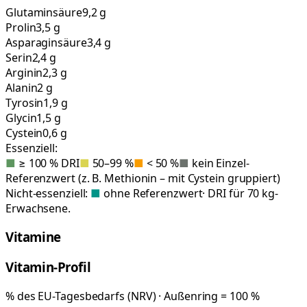
Glutaminsäure
9,2 g
Prolin
3,5 g
Asparaginsäure
3,4 g
Serin
2,4 g
Arginin
2,3 g
Alanin
2 g
Tyrosin
1,9 g
Glycin
1,5 g
Cystein
0,6 g
Essenziell:
■
≥ 100 % DRI
■
50–99 %
■
< 50 %
■
kein Einzel-
Referenzwert (z. B. Methionin – mit Cystein gruppiert)
Nicht-essenziell:
■
ohne Referenzwert
· DRI für 70 kg-
Erwachsene.
Vitamine
Vitamin-Profil
% des EU-Tagesbedarfs (NRV) · Außenring = 100 %