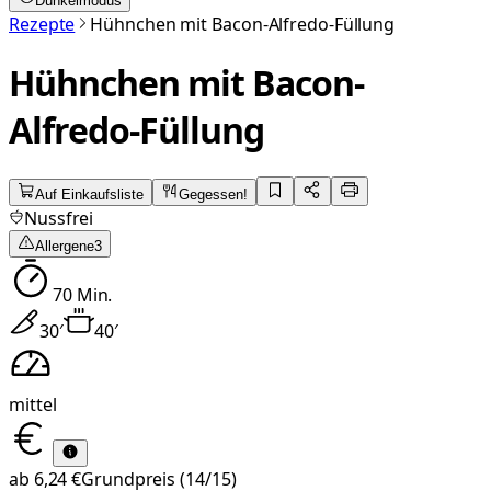
Dunkelmodus
Rezepte
Hühnchen mit Bacon-Alfredo-Füllung
Hühnchen mit Bacon-
Alfredo-Füllung
Auf Einkaufsliste
Gegessen!
Nussfrei
Allergene
3
70
Min.
30
′
40
′
mittel
ab
6,24 €
Grundpreis
(14/15)